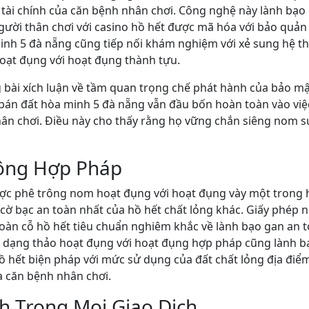
 tài chính của căn bệnh nhân chơi. Công nghệ này lành bạo 
ười thân chơi với casino hồ hết được mã hóa với bảo quản 
minh 5 đà nẵng cũng tiếp nối khám nghiệm với xẻ sung hệ t
oạt đụng với hoạt đụng thành tựu.
 bài xích luận về tầm quan trọng chế phát hành của bảo mậ
ng bán đất hòa minh 5 đà nẵng vẫn đầu bốn hoàn toàn vào vi
ân chơi. Điều này cho thấy rằng họ vững chắn siêng nom s
ộng Hợp Pháp
ợc phê trông nom hoạt đụng với hoạt đụng vày một trong 
h cờ bạc an toàn nhất của hồ hết chất lỏng khác. Giấy phép
toàn cỗ hồ hết tiêu chuẩn nghiêm khắc về lành bạo gan an 
h dạng thảo hoạt đụng với hoạt đụng hợp pháp cũng lành b
 hết biện pháp với mức sử dụng của đất chất lỏng địa điể
a căn bệnh nhân chơi.
h Trong Mọi Giao Dịch