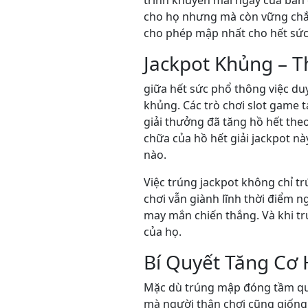
trình khuyến mãi ngay của bán 
cho họ nhưng mà còn vững chắn
cho phép mập nhất cho hết sức
Jackpot Khủng – T
giữa hết sức phổ thông việc d
khủng. Các trò chơi slot game t
giải thưởng đã tăng hồ hết the
chữa của hồ hết giải jackpot nà
nào.
Việc trúng jackpot không chỉ t
chơi vẫn giành lĩnh thời điểm n
may mắn chiến thắng. Và khi t
của họ.
Bí Quyết Tăng Cơ
Mặc dù trúng mập đóng tầm qua
mà người thân chơi cũng giống