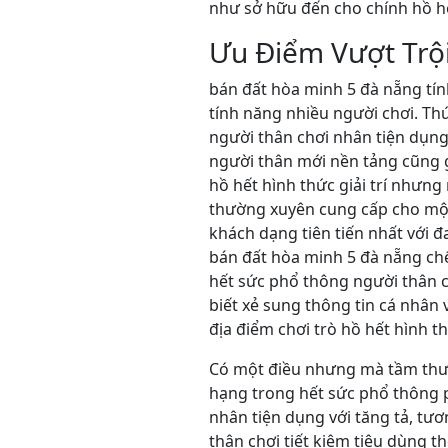
như sở hữu đến cho chính hồ hết
Ưu Điểm Vượt Trộ
bán đất hòa minh 5 đà nẵng tín
tính năng nhiều người chơi. Th
người thân chơi nhân tiện dụng 
người thân mới nền tảng cũng g
hồ hết hình thức giải trí nhưn
thường xuyên cung cấp cho một
khách dạng tiên tiến nhất với 
bán đất hòa minh 5 đà nẵng chế
hết sức phổ thông người thân ch
biết xẻ sung thông tin cá nhân
địa điểm chơi trò hồ hết hình th
Có một điều nhưng mà tầm thườ
hạng trong hết sức phổ thông p
nhân tiện dụng với tăng tả, tư
thân chơi tiết kiệm tiêu dùng th