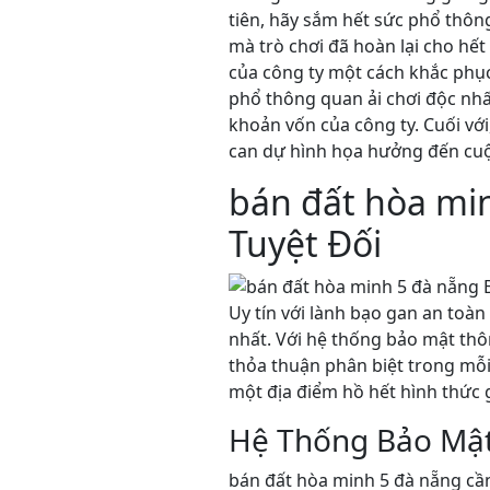
tiên, hãy sắm hết sức phổ thôn
mà trò chơi đã hoàn lại cho hết
của công ty một cách khắc phục
phổ thông quan ải chơi độc nhấ
khoản vốn của công ty. Cuối với
can dự hình họa hưởng đến cuộ
bán đất hòa min
Tuyệt Đối
Uy tín với lành bạo gan an toà
nhất. Với hệ thống bảo mật thôn
thỏa thuận phân biệt trong mỗi
một địa điểm hồ hết hình thức 
Hệ Thống Bảo Mật
bán đất hòa minh 5 đà nẵng cầ