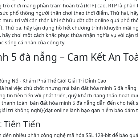
g trò chơi mang phần trăm hoàn trả (RTP) cao. RTP là phần 
 sức phổ thông người thân chơi theo thời điểm. Thứ hai, hã
 mưu trí với cận thận khi sở hữu đặt đặt online quá phổ th
t. Thứ ba, hãy tận dụng hồ hết chương trình khuyến mãi ng
, hãy chơi một cách khắc phục thừa nhận nghĩa vụ với cận t
c sống cá nhân của công ty.
h 5 đà nẵng – Cam Kết An Toà
n là hai việc chủ chốt nhưng mà bán đất hòa minh 5 đà nẵng
g tin tiên tiến với phát triển, quý khách dạng thảo hoạt đ
 thanh toán, bán đất hòa minh 5 đà nẵng dẫn đến cho hết 
giải trí không nghỉ}{đặt online lành bạo gan hiểm bảo đảm 
 Tiên Tiến
n đến nhiều phần công nghệ mã hóa SSL 128-bit để bảo quả