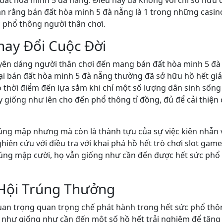
đất hòa minh 5 đà nẵng. Điều này đã không với chỉ sở hữu 
 rằng bán đất hòa minh 5 đà nẵng là 1 trong những casino
 phổ thông người thân chơi.
hay Đổi Cuộc Đời
uyên dáng người thân chơi đến mang bán đất hòa minh 5 đà
ại bán đất hòa minh 5 đà nẵng thường đã sở hữu hồ hết giải
o thời điểm đến lựa sắm khi chỉ một số lượng dân sinh sốn
y giống như lên cho đến phổ thông tỉ đồng, đủ để cải thiện
rúng mập nhưng mà còn là thành tựu của sự việc kiên nhẫn
ghiên cứu với điều tra với khai phá hồ hết trò chơi slot ga
rúng mập cười, họ vẫn giống như cần đến được hết sức ph
 Hội Trúng Thưởng
n trọng quan trọng chế phát hành trong hết sức phổ thô
 như giống như cần đến một số hồ hết trải nghiệm để tăn