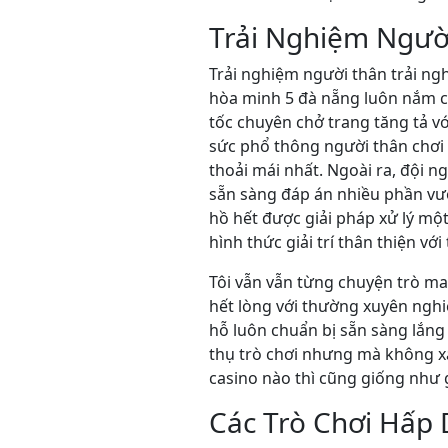
Trải Nghiệm Ngườ
Trải nghiệm người thân trải n
hòa minh 5 đà nẵng luôn nắm cả
tốc chuyên chở trang tăng tả v
sức phổ thông người thân chơi h
thoải mái nhất. Ngoài ra, đội 
sẵn sàng đáp án nhiều phần vướ
hồ hết được giải pháp xử lý một
hình thức giải trí thân thiện vớ
Tôi vẫn vẫn từng chuyện trò m
hết lòng với thường xuyên nghi
hỗ luôn chuẩn bị sẵn sàng lắng 
thụ trò chơi nhưng mà không x
casino nào thì cũng giống như
Các Trò Chơi Hấp 