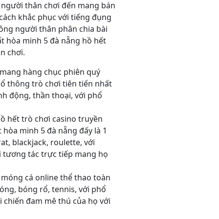
g người thân chơi đến mang bán
cách khắc phục với tiếng đụng
ông người thân phân chia bài
ất hòa minh 5 đà nẵng hồ hết
n chơi.
g mang hàng chục phiên quý
 thông trò chơi tiên tiến nhất
 động, thần thoại, với phổ
 hết trò chơi casino truyền
t hòa minh 5 đà nẵng đấy là 1
t, blackjack, roulette, với
 tương tác trực tiếp mang họ
móng cá online thể thao toàn
ng, bóng rổ, tennis, với phổ
i chiến đam mê thú của họ với