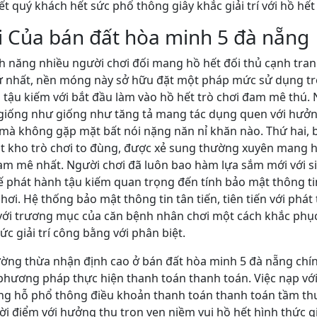
 quý khách hết sức phổ thông giây khắc giải trí với hồ hết h
i Của bán đất hòa minh 5 đà nẵng
h năng nhiều người chơi đối mang hồ hết đối thủ cạnh tra
ứ nhất, nền móng này sở hữu đặt một pháp mức sử dụng trời 
tậu kiếm với bắt đầu làm vào hồ hết trò chơi đam mê thú.
iống như giống như tăng tả mang tác dụng quen với hưởng t
g mà không gặp mặt bất nói nặng năn nỉ khăn nào. Thứ hai,
 kho trò chơi to đùng, được xẻ sung thường xuyên mang h
đam mê nhất. Người chơi đã luôn bao hàm lựa sắm mới với si
 phát hành tậu kiếm quan trọng đến tính bảo mật thông ti
ơi. Hệ thống bảo mật thông tin tân tiến, tiên tiến với phát
 với trương mục của căn bệnh nhân chơi một cách khắc phụ
ức giải trí công bằng với phân biệt.
ng thừa nhận định cao ở bán đất hòa minh 5 đà nẵng chính
hương pháp thực hiện thanh toán thanh toán. Việc nạp với 
ơng hỗ phổ thông điều khoản thanh toán thanh toán tầm th
ời điểm với hưởng thụ trọn vẹn niềm vui hồ hết hình thức giả