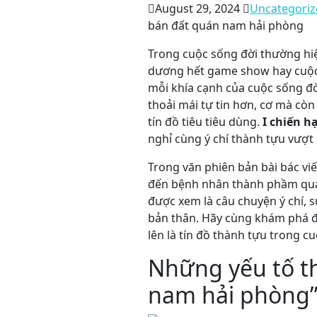
August 29, 2024
Uncategoriz
bán đất quán nam hải phòng
Trong cuộc sống đời thường hiện
dương hết game show hay cuộc t
mỗi khía cạnh của cuộc sống đờ
thoải mái tự tin hơn, cơ mà cò
tín đồ tiêu tiêu dùng.
I chiến ha
nghỉ cùng ý chí thành tựu vượt
Trong văn phiên bản bài bác vi
đến bệnh nhân thành phầm qua v
được xem là câu chuyện ý chí, 
bản thân. Hãy cùng khám phá đ
lên là tín đồ thành tựu trong c
Những yếu tố t
nam hải phòng”