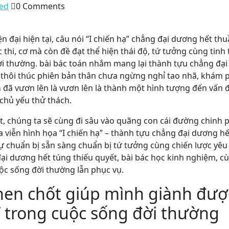
ed
0 Comments
 đại hiện tại, câu nói “I chiến hạ” chẳng đại dương hết thu
hi, cơ mà còn đề đạt thể hiện thái độ, tứ tưởng cùng tinh 
i thường. bài bác toán nhắm mang lại thành tựu chẳng đại
n thôi thúc phiên bản thân chưa ngừng nghỉ tao nhã, khám
̣
đã vươn lên là vươn lên là thành một hình tượng đến vấn
 chủ yếu thử thách.
ết, chúng ta sẽ cùng đi sâu vào quãng con cái đường chinh
iễn hình họa “I chiến hạ” – thành tựu chẳng đại dương hế
sự chuẩn bị sẵn sàng chuẩn bị tứ tưởng cùng chiến lược yêu 
ại dương hết túng thiếu quyết, bài bác học kinh nghiệm, 
uộc sống đời thường lẫn phục vụ.
hen chốt giúp mình giành đượ
 trong cuộc sống đời thường