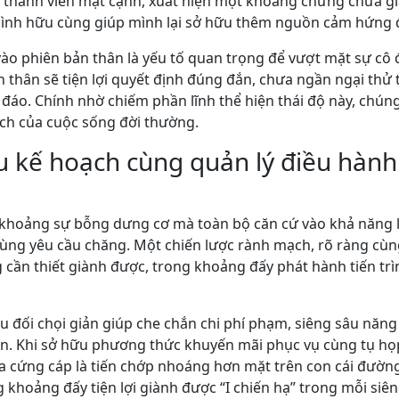
 thành viên mặt cạnh, xuất hiện một khoảng chừng chưa gia
mình hữu cùng giúp mình lại sở hữu thêm nguồn cảm hứng
 vào phiên bản thân là yếu tố quan trọng để vượt mặt sự cô
 thân sẽ tiện lợi quyết định đúng đắn, chưa ngần ngại thử 
áo. Chính nhờ chiếm phần lĩnh thể hiện thái độ này, chúng t
ch của cuộc sống đời thường.
u kế hoạch cùng quản lý điều hành 
g khoảng sự bỗng dưng cơ mà toàn bộ căn cứ vào khả năng
cùng yêu cầu chăng. Một chiến lược rành mạch, rõ ràng cùn
cần thiết giành được, trong khoảng đấy phát hành tiến trình
iều đối chọi giản giúp che chắn chi phí phạm, siêng sâu nă
ần. Khi sở hữu phương thức khuyến mãi phục vụ cùng tụ họ
a cứng cáp là tiến chớp nhoáng hơn mặt trên con cái đườn
 khoảng đấy tiện lợi giành được “I chiến hạ” trong mỗi si