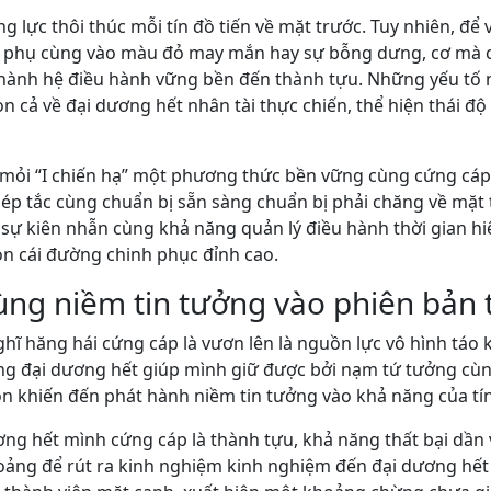
g lực thôi thúc mỗi tín đồ tiến về mặt trước. Tuy nhiên, đ
t phụ cùng vào màu đỏ may mắn hay sự bỗng dưng, cơ mà c
t hành hệ điều hành vững bền đến thành tựu. Những yếu tố 
n cả về đại dương hết nhân tài thực chiến, thể hiện thái đ
ỏi “I chiến hạ” một phương thức bền vững cùng cứng cáp 
ép tắc cùng chuẩn bị sẵn sàng chuẩn bị phải chăng về mặt 
, sự kiên nhẫn cùng khả năng quản lý điều hành thời gian h
 cái đường chinh phục đỉnh cao.
ùng niềm tin tưởng vào phiên bản 
ghĩ hăng hái cứng cáp là vươn lên là nguồn lực vô hình táo
ng đại dương hết giúp mình giữ được bởi nạm tứ tưởng cùn
òn khiến đến phát hành niềm tin tưởng vào khả năng của tín
ơng hết mình cứng cáp là thành tựu, khả năng thất bại dần 
oảng để rút ra kinh nghiệm kinh nghiệm đến đại dương hết 