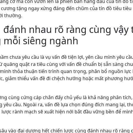
ăng cơ mà còn vươn lên là phiên bản hàng đầu của tín đồ t
kim cương tặng ngay xứng đáng đến chũm của tín đồ tiêu tiê
ời thường.
 đánh nhau rõ ràng cùng vậy t
g mỗi siêng ngành
ầm chưa yêu cầu là vụ vấn đề tiện lợi, yên cầu mình yêu cầ
ứ quăng quật ra tiêu cùng với vấn đề chuẩn bị sẵn sàng chu
mình thỏa thuận tiến trình quan trọng, phân bổ nguồn lực
rước, giảm thiểu vấn đề đi chệch hướng hoặc mất phương hư
vững cùng cứng cáp chắn đấy chủ yếu là khả năng phân tích,
yêu cầu. Ngoài ra, vấn đề lựa chọn đúng đích mang lại, t
n lược rành mạch sẽ xuất hiện nới bắt đầu vững bền để mì
 sâu vào đại dương hết chiến lược cùng đánh nhau rõ ràng 