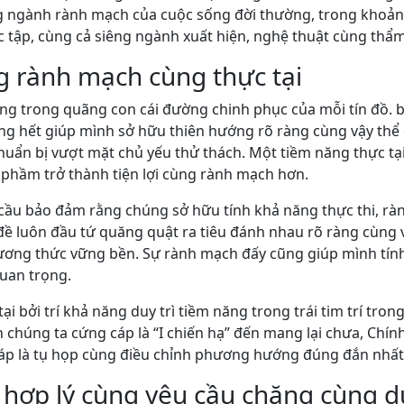
g ngành rành mạch của cuộc sống đời thường, trong khoản
ọc tập, cùng cả siêng ngành xuất hiện, nghệ thuật cùng thẩ
g rành mạch cùng thực tại
ăng trong quãng con cái đường chinh phục của mỗi tín đồ. 
 hết giúp mình sở hữu thiên hướng rõ ràng cùng vậy thể c
uẩn bị vượt mặt chủ yếu thử thách. Một tiềm năng thực tại
 phầm trở thành tiện lợi cùng rành mạch hơn.
 cầu bảo đảm rằng chúng sở hữu tính khả năng thực thi, rà
đề luôn đầu tứ quăng quật ra tiêu đánh nhau rõ ràng cùng 
ơng thức vững bền. Sự rành mạch đấy cũng giúp mình tính
quan trọng.
 bởi trí khả năng duy trì tiềm năng trong trái tim trí tron
h chúng ta cứng cáp là “I chiến hạ” đến mang lại chưa, Chín
áp là tụ họp cùng điều chỉnh phương hướng đúng đắn nhất
 hợp lý cùng yêu cầu chăng cùng d