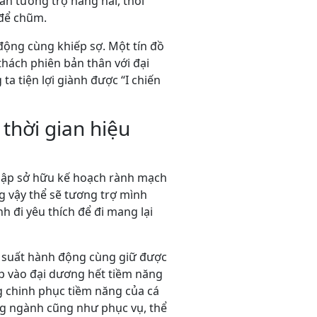
n tương trợ hăng hái, thôi
 để chũm.
 động cùng khiếp sợ. Một tín đồ
thách phiên bản thân với đại
a tiện lợi giành được “I chiến
thời gian hiệu
 lập sở hữu kế hoạch rành mạch
g vậy thể sẽ tương trợ mình
 đi yêu thích để đi mang lại
ng suất hành động cùng giữ được
p vào đại dương hết tiềm năng
g chinh phục tiềm năng của cá
êng ngành cũng như phục vụ, thể