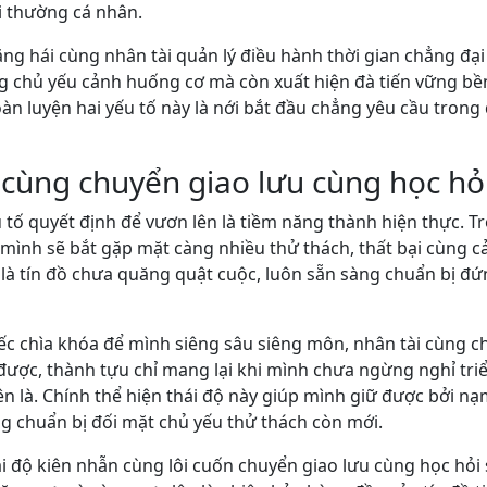
i thường cá nhân.
ăng hái cùng nhân tài quản lý điều hành thời gian chẳng đạ
g chủ yếu cảnh huống cơ mà còn xuất hiện đà tiến vững bề
oàn luyện hai yếu tố này là nới bắt đầu chẳng yêu cầu tron
 cùng chuyển giao lưu cùng học h
 tố quyết định để vươn lên là tiềm năng thành hiện thực. T
 mình sẽ bắt gặp mặt càng nhiều thử thách, thất bại cùng c
u là tín đồ chưa quăng quật cuộc, luôn sẵn sàng chuẩn bị đ
ếc chìa khóa để mình siêng sâu siêng môn, nhân tài cùng ch
ược, thành tựu chỉ mang lại khi mình chưa ngừng nghỉ triể
ên là. Chính thể hiện thái độ này giúp mình giữ được bởi n
g chuẩn bị đối mặt chủ yếu thử thách còn mới.
hái độ kiên nhẫn cùng lôi cuốn chuyển giao lưu cùng học hỏ