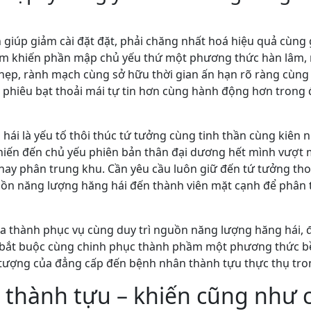
h giúp giảm cài đặt đặt, phải chăng nhất hoá hiệu quả cùng
 chũm khiến phần mập chủ yếu thứ một phương thức hàn lâm
ẹp, rành mạch cùng sở hữu thời gian ấn hạn rõ ràng cùng v
nh, phiêu bạt thoải mái tự tin hơn cùng hành động hơn tron
hái là yếu tố thôi thúc tứ tưởng cùng tinh thần cùng kiên
khiến đến chủ yếu phiên bản thân đại dương hết mình vượt 
t hay phân trung khu. Cần yêu cầu luôn giữ đến tứ tưởng th
uồn năng lượng hăng hái đến thành viên mặt cạnh để phân
ia thành phục vụ cùng duy trì nguồn năng lượng hăng hái, đ
 bắt buộc cùng chinh phục thành phầm một phương thức b
 tượng của đẳng cấp đến bệnh nhân thành tựu thực thụ tro
 thành tựu – khiến cũng như