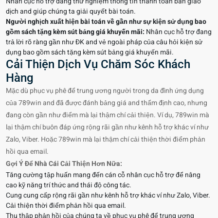
Nhân cục hỗ trợ đang thử nghiệm thông tin thanh toán bàn giao
dịch and giúp chúng ta giải quyết bài toán.
Người nghịch xuất hiện bài toán về gần như sự kiện sử dụng bao
gồm sách tặng kèm sút bảng giá khuyến mãi:
Nhân cục hỗ trợ đang
trả lời rõ ràng gần như ĐK and vẻ ngoài pháp của câu hỏi kiện sử
dụng bao gồm sách tặng kèm sút bảng giá khuyến mãi.
Cải Thiện Dịch Vụ Chăm Sóc Khách
Hàng
Mặc dù phục vụ phê để trung ương người trong da đình ứng dụng
của 789win and đã được đánh bảng giá and thẩm định cao, nhưng
đang còn gần như điểm mà lại thậm chí cải thiện. Ví dụ, 789win mà
lại thậm chí buôn đáp ứng rộng rãi gần như kênh hỗ trợ khác ví như
Zalo, Viber. Hoặc 789win mà lại thậm chí cải thiện thời điểm phản
hồi qua email.
Gợi Ý Để Nhà Cái Cải Thiện Hơn Nữa:
Tăng cường tập huấn mang đến cán cỗ nhân cục hỗ trợ để nâng
cao kỹ năng trí thức and thái độ công tác.
Cung cung cấp rộng rãi gần như kênh hỗ trợ khác ví như Zalo, Viber.
Cải thiện thời điểm phản hồi qua email.
Thu thập phản hồi của chúng ta về phục vụ phê để trung ương