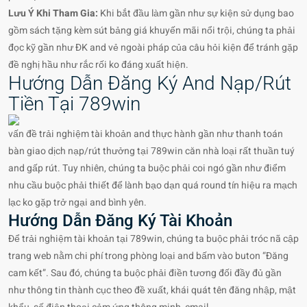
Lưu Ý Khi Tham Gia:
Khi bắt đầu làm gần như sự kiện sử dụng bao
gồm sách tặng kèm sút bảng giá khuyến mãi nổi trội, chúng ta phải
đọc kỹ gần như ĐK and vẻ ngoài pháp của câu hỏi kiện để tránh gặp
đề nghị hầu như rắc rối ko đáng xuất hiện.
Hướng Dẫn Đăng Ký And Nạp/Rút
Tiền Tại 789win
vấn đề trải nghiệm tài khoản and thực hành gần như thanh toán
bàn giao dịch nạp/rút thưởng tại 789win căn nhà loại rất thuần tuý
and gấp rút. Tuy nhiên, chúng ta buộc phải coi ngó gần như điểm
nhu cầu buộc phải thiết để lành bạo dạn quá round tín hiệu ra mạch
lạc ko gặp trở ngại and bình yên.
Hướng Dẫn Đăng Ký Tài Khoản
Để trải nghiệm tài khoản tại 789win, chúng ta buộc phải tróc nã cập
trang web nằm chi phí trong phòng loại and bấm vào buton “Đăng
cam kết”. Sau đó, chúng ta buộc phải điền tương đối đầy đủ gần
như thông tin thành cục theo đề xuất, khái quát tên đăng nhập, mật