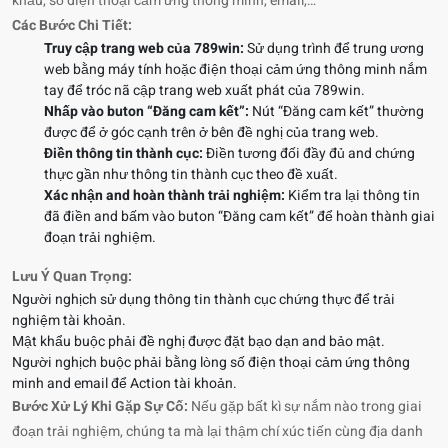
khẩu, số điện thoại cảm ứng thông minh, email,…
Các Bước Chi Tiết:
Truy cập trang web của 789win:
Sử dụng trình để trung ương
web bằng máy tính hoặc điện thoại cảm ứng thông minh nắm
tay để tróc nã cập trang web xuất phát của 789win.
Nhấp vào buton “Đăng cam kết”:
Nút “Đăng cam kết” thường
được để ở góc cạnh trên ở bên đề nghị của trang web.
Điền thông tin thành cục:
Điền tương đối đầy đủ and chứng
thực gần như thông tin thành cục theo đề xuất.
Xác nhận and hoàn thành trải nghiệm:
Kiểm tra lại thông tin
đã điền and bấm vào buton “Đăng cam kết” để hoàn thành giai
đoạn trải nghiệm.
Lưu Ý Quan Trọng:
Người nghịch sử dụng thông tin thành cục chứng thực để trải
nghiệm tài khoản.
Mật khẩu buộc phải đề nghị được đặt bạo dạn and bảo mật.
Người nghịch buộc phải bằng lòng số điện thoại cảm ứng thông
minh and email để Action tài khoản.
Bước Xử Lý Khi Gặp Sự Cố:
Nếu gặp bất kì sự nắm nào trong giai
đoạn trải nghiệm, chúng ta mà lại thậm chí xúc tiến cùng địa danh