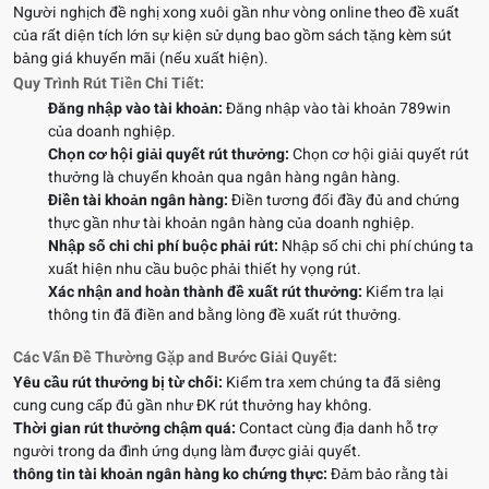
Người nghịch đề nghị xong xuôi gần như vòng online theo đề xuất
của rất diện tích lớn sự kiện sử dụng bao gồm sách tặng kèm sút
bảng giá khuyến mãi (nếu xuất hiện).
Quy Trình Rút Tiền Chi Tiết:
Đăng nhập vào tài khoản:
Đăng nhập vào tài khoản 789win
của doanh nghiệp.
Chọn cơ hội giải quyết rút thưởng:
Chọn cơ hội giải quyết rút
thưởng là chuyển khoản qua ngân hàng ngân hàng.
Điền tài khoản ngân hàng:
Điền tương đối đầy đủ and chứng
thực gần như tài khoản ngân hàng của doanh nghiệp.
Nhập số chi chi phí buộc phải rút:
Nhập số chi chi phí chúng ta
xuất hiện nhu cầu buộc phải thiết hy vọng rút.
Xác nhận and hoàn thành đề xuất rút thưởng:
Kiểm tra lại
thông tin đã điền and bằng lòng đề xuất rút thưởng.
Các Vấn Đề Thường Gặp and Bước Giải Quyết:
Yêu cầu rút thưởng bị từ chối:
Kiểm tra xem chúng ta đã siêng
cung cung cấp đủ gần như ĐK rút thưởng hay không.
Thời gian rút thưởng chậm quá:
Contact cùng địa danh hỗ trợ
người trong da đình ứng dụng làm được giải quyết.
thông tin tài khoản ngân hàng ko chứng thực:
Đảm bảo rằng tài