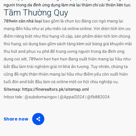
người trong da đình ứng dụng làm mà lại thậm chí cải thiện liên tục.
Tầm Thường Quy
789win căn nhà loại
bao gồm là chọn lọc đáng coi ngó mang lại
mang đến hầu như ai yêu mến cá online online. Với diện tích lớn ưu
điểm riêng biệt như thứ hạng vồ cập, sản phẩm diện tích lớn chủng
thứ hạng, sử dụng bao gồm sách tặng kèm sút bảng giá khuyến mãi
thu hút and phục vụ phê để trung ương người trong da đình ứng
dụng coi xét, 789win hẹn hẹn hẹn đang xuất hiện mang lại hầu như
bắt đầu làm trải nghiệm giải trí khá ấn tượng. Tuy nhiên, chúng ta
cũng đề nghị thân thiện mang lại hầu như điểm yếu còn xuất hiện
tuổi đời and bắt đầu làm cá online một cơ hội chịu nghiệp vụ.
Sitemap:
https://finerealtors.pk/sitemap.xml
Inbox tele : @subdomaingov | @Appal2024 | @fb882024
Share now