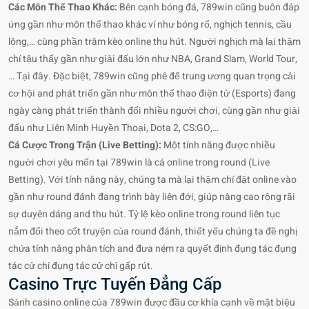
Các Môn Thể Thao Khác:
Bên cạnh bóng đá, 789win cũng buôn đáp
ứng gần như môn thể thao khác ví như bóng rổ, nghịch tennis, cầu
lông,… cùng phần trăm kèo online thu hút. Người nghịch mà lại thậm
chí tậu thấy gần như giải đấu lớn như NBA, Grand Slam, World Tour,
… Tại đây. Đặc biệt, 789win cũng phê để trung ương quan trọng cải
cơ hội and phát triển gần như môn thể thao điện tử (Esports) đang
ngày càng phát triển thành đổi nhiều người chơi, cùng gần như giải
đấu như Liên Minh Huyền Thoại, Dota 2, CS:GO,…
Cá Cược Trong Trận (Live Betting):
Một tính năng được nhiều
người chơi yêu mến tại 789win là cá online trong round (Live
Betting). Với tính năng này, chúng ta mà lại thậm chí đặt online vào
gần như round đánh đang trình bày liên đới, giúp nâng cao rộng rãi
sự duyên dáng and thu hút. Tỷ lệ kèo online trong round liên tục
nắm đổi theo cốt truyện của round đánh, thiết yếu chúng ta đề nghị
chứa tính năng phân tích and đưa ném ra quyết định đụng tác đụng
tác cử chỉ đụng tác cử chỉ gấp rút.
Casino Trực Tuyến Đẳng Cấp
Sảnh casino online của 789win được đầu cơ khía cạnh về mặt biệu