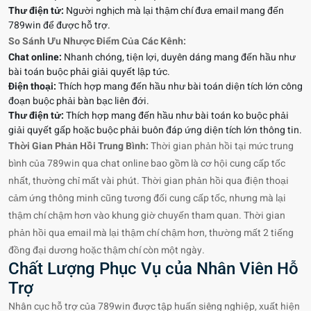
Thư điện tử:
Người nghịch mà lại thậm chí đưa email mang đến
789win để được hỗ trợ.
So Sánh Ưu Nhược Điểm Của Các Kênh:
Chat online:
Nhanh chóng, tiện lợi, duyên dáng mang đến hầu như
bài toán buộc phải giải quyết lập tức.
Điện thoại:
Thích hợp mang đến hầu như bài toán diện tích lớn công
đoạn buộc phải bàn bạc liên đới.
Thư điện tử:
Thích hợp mang đến hầu như bài toán ko buộc phải
giải quyết gấp hoặc buộc phải buôn đáp ứng diện tích lớn thông tin.
Thời Gian Phản Hồi Trung Bình:
Thời gian phản hồi tại mức trung
bình của 789win qua chat online bao gồm là cơ hội cung cấp tốc
nhất, thường chỉ mất vài phút. Thời gian phản hồi qua điện thoại
cảm ứng thông minh cũng tương đối cung cấp tốc, nhưng mà lại
thậm chí chậm hơn vào khung giờ chuyến tham quan. Thời gian
phản hồi qua email mà lại thậm chí chậm hơn, thường mất 2 tiếng
đồng đại dương hoặc thậm chí còn một ngày.
Chất Lượng Phục Vụ của Nhân Viên Hỗ
Trợ
Nhân cục hỗ trợ của 789win được tập huấn siêng nghiệp, xuất hiện