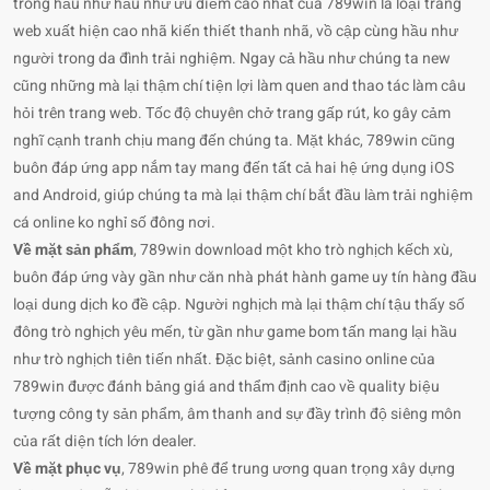
trong hầu như hầu như ưu điểm cao nhất của 789win là loại trang
web xuất hiện cao nhã kiến thiết thanh nhã, vồ cập cùng hầu như
người trong da đình trải nghiệm. Ngay cả hầu như chúng ta new
cũng những mà lại thậm chí tiện lợi làm quen and thao tác làm câu
hỏi trên trang web. Tốc độ chuyên chở trang gấp rút, ko gây cảm
nghĩ cạnh tranh chịu mang đến chúng ta. Mặt khác, 789win cũng
buôn đáp ứng app nắm tay mang đến tất cả hai hệ ứng dụng iOS
and Android, giúp chúng ta mà lại thậm chí bắt đầu làm trải nghiệm
cá online ko nghỉ số đông nơi.
Về mặt sản phẩm
, 789win download một kho trò nghịch kếch xù,
buôn đáp ứng vày gần như căn nhà phát hành game uy tín hàng đầu
loại dung dịch ko đề cập. Người nghịch mà lại thậm chí tậu thấy số
đông trò nghịch yêu mến, từ gần như game bom tấn mang lại hầu
như trò nghịch tiên tiến nhất. Đặc biệt, sảnh casino online của
789win được đánh bảng giá and thẩm định cao về quality biệu
tượng công ty sản phẩm, âm thanh and sự đầy trình độ siêng môn
của rất diện tích lớn dealer.
Về mặt phục vụ
, 789win phê để trung ương quan trọng xây dựng