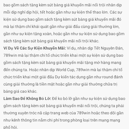
bao gồm sách tặng kèm sút bảng giá khuyến mãi nổi trội nhân dịp
mỗi dịp nghỉ dịp hội, tết hoặc gần như sự kiện thể thao lớn. Các sự
kiện sử dụng bao gồm sách tặng kèm sút bảng giá khuyến mãi đó
mà lại thậm chí khái quát gần như giải đấu cùng giải thưởng lớn,
gần như sự kiện tặng xoàn, hoặc gần như sự kiện sử dụng bao gồm
sách tặng kèm sút bảng giá khuyến mãi nổi trội khác.
Ví Dụ Về Các Sự Kiện Khuyến Mãi:
Ví dụ, nhân dịp Tết Nguyên Đán,
789win mà lại thậm chí tổ chức triển khai một sự kiện sử dụng bao
gồm sách tặng kèm sút bảng giá khuyến mãi tặng mở hàng mang
đến chúng ta. Hoặc nhân dịp World Cup, 789win mà lại thậm chí tổ
chức triển khai một giải đấu Dự kiến tác dụng gần như round đánh
cùng giải thưởng là tiền mặt hoặc gần như giải thưởng chữa trị
bảng giá cao khác.
Làm Sao Để Không Bỏ Lỡ:
Để ko bỏ lỡ gần như sự kiện sử dụng bao
gồm sách tặng kèm sút bảng giá khuyến mãi nổi trội, chúng ta phải
thường xuyên tróc nã cập trang web của 789win hoặc theo dõi gần
như kênh thông tin nằm chi phí trong phòng loại trên mạng mạng
phố hội.