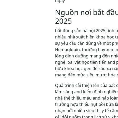
ngày.
Nguồn nơi bắt đầu 
2025
bất đông sản hà nội 2025 tính t
nhiều nhà xuất hiện khoa học t
sự yêu cầu cần dùng về một ph
Hemoglobin, thường hay xem n
lỏng dinh dưỡng mang đến nhiều
nghệ loài vật học tiên tiến and
hữu khoa học gen để sâu xa năn
mang đến mức siêu mượt hóa c
Quá trình cải thiện lên của bất
lâm sàng and kiểm định nghiêm 
nhà thể thiếu máu and náo loàn
trường hợp thiếu hụt bồi bửa 
nhận bởi nhiều siêu thị y tế c
cải đổi nuốm trong lịch sử y k