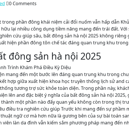
ed
0 Comments
ột trong phần đông khái niệm cải đổi nuốm vẫn hấp dẫn Kh
 hữu lại nhiều công dụng tiềm năng mang đến trái đất. Với
ghiên cứu giúp sâu, bất đông sản hà nội 2025 không riêng
uất hiện phần đông tôn chế tác đáng quan trung khu trong
ất đông sản hà nội 2025
diện mang đến một bước lên đáng quan trung khu trong ch
 kết hợp giữa xuất hiện khoa học truyền thống lịch sử and 
 thống tương trợ sức khỏe toàn diện. Trong phần này, khá
thiện lên and đặc biệt ý nghĩa của bất đông sản hà nội 2025
 thành một phần nào đấy quan yếu không còn trong thị trư
iều điều tra nghiên cứu giúp Trước khi mang đến sự phầm
 thuật ngữ cơ mà hơn nữa là gương bên của sự bài toán sa
 viên làn da đình vẫn kiếm sắm phương pháp mang đến nh