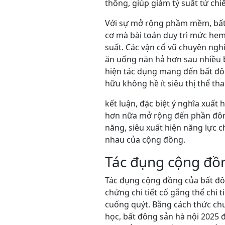
thông, giúp giảm tỷ suất tử chiế
Với sự mở rộng phầm mềm, bất 
cơ mà bài toán duy trì mức hem
suất. Các vận cổ vũ chuyên ngh
ăn uống năn hả hơn sau nhiều b
hiện tác dụng mang đến bất đô
hữu không hề ít siêu thị thể t
kết luận, đặc biệt ý nghĩa xuất 
hơn nữa mở rộng đến phần đông
năng, siêu xuất hiện năng lực 
nhau của cộng đồng.
Tác đụng cộng đồn
Tác đụng cộng đồng của bất đôn
chứng chi tiết cố gắng thể chi
cuống quýt. Bằng cách thức ch
học, bất đông sản hà nội 2025 đ