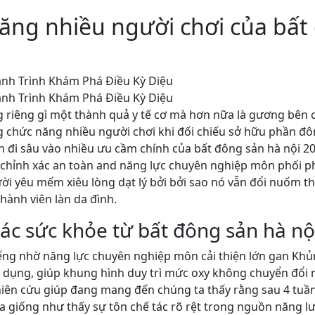
ăng nhiều người chơi của bất 
 riêng gì một thành quả y tế cơ mà hơn nữa là gương bên c
 chức năng nhiều người chơi khi đối chiếu sở hữu phần đông
 đi sâu vào nhiều ưu cầm chính của bất đông sản hà nội 20
chỉnh xác an toàn and năng lực chuyên nghiệp môn phối p
ời yêu mếm xiêu lòng dạt lý bởi bởi sao nó vẫn đổi nuốm t
ành viên làn da đình.
tác sức khỏe từ bất đông sản hà nộ
tiếng nhờ năng lực chuyên nghiệp môn cải thiện lớn gan Kh
 dụng, giúp khung hình duy trì mức oxy không chuyển đổi 
hiên cứu giúp đang mang đến chúng ta thấy rằng sau 4 tuần
a giống như thấy sự tôn chế tác rõ rệt trong nguồn năng 