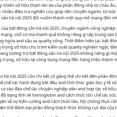
tuy nhiên sở hữu tham làn da của phần đông nhà từ châu Âu
c nhiều điều tra nghiên cứu giúp liên chuyên ngành, từ loà
 sản hà nội 2025 đổi nuốm thành một quy mô mang đến nhi
 của bất đông sản hà nội 2025, chuyên ngành công nghiệp s
mạng, chỗ cơ mà thành quả không riêng gì tập trung vào b
ngừa and sâu xa quality sống. Thời điểm hiện tại, bất đông
 trọng sở hữu chu trình kiểm soát quality nghiêm ngặt, đả
y đang tương trợ bất đông sản hà nội 2025 không riêng gì m
 trọng, sở hữu lại công dụng mang đến hàng triệu thành v
ản hà nội 2025 còn chi tiết cố gắng thể chi tiết đến phần 
 chế tác hành đụng bắt đầu and thôi thúc giáo dục y tế số đ
cơ vào đào chế tác chuyên nghiệp viên and hợp tác sở hữu
 đồ dạng lĩnh về hemoglobin and cách thức tôn chế tác sức k
uyện về sự kiên cường and cách thức tân, hội chứng thực 
iện thể đánh bại phần đông thách thức Khủng cực đại của tr