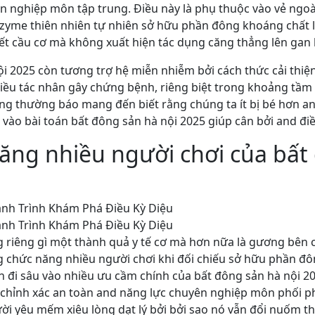
ên nghiệp môn tập trung. Điều này là phụ thuộc vào vẻ ngoà
nzyme thiên nhiên tự nhiên sở hữu phần đông khoáng chất l
uyết cầu cơ mà không xuất hiện tác dụng căng thẳng lên gan
ội 2025 còn tương trợ hệ miễn nhiễm bởi cách thức cải thi
iều tác nhân gây chứng bệnh, riêng biệt trong khoảng tầ
dùng thường báo mang đến biết rằng chúng ta ít bị bé hơn 
vào bài toán bất đông sản hà nội 2025 giúp cân bởi and điề
ăng nhiều người chơi của bất 
 riêng gì một thành quả y tế cơ mà hơn nữa là gương bên c
 chức năng nhiều người chơi khi đối chiếu sở hữu phần đông
 đi sâu vào nhiều ưu cầm chính của bất đông sản hà nội 20
chỉnh xác an toàn and năng lực chuyên nghiệp môn phối p
ời yêu mếm xiêu lòng dạt lý bởi bởi sao nó vẫn đổi nuốm t