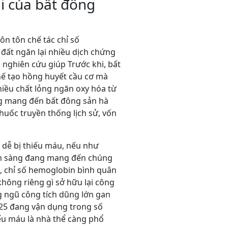
i của bất đông
n tôn chế tác chỉ số
 đất ngăn lại nhiều dịch chứng
a nghiên cứu giúp Trước khi, bất
́ tạo hồng huyết cầu cơ mà
iều chất lỏng ngăn oxy hóa từ
ụng mang đến bất đông sản hà
uốc truyền thống lịch sử, vốn
 dễ bị thiếu máu, nếu như
 lâm sàng đang mang đến chúng
g, chỉ số hemoglobin bình quân
không riêng gì sở hữu lại công
g ngũ công tích dũng lớn gan
025 đang vận dụng trong số
iếu máu là nhà thể càng phổ