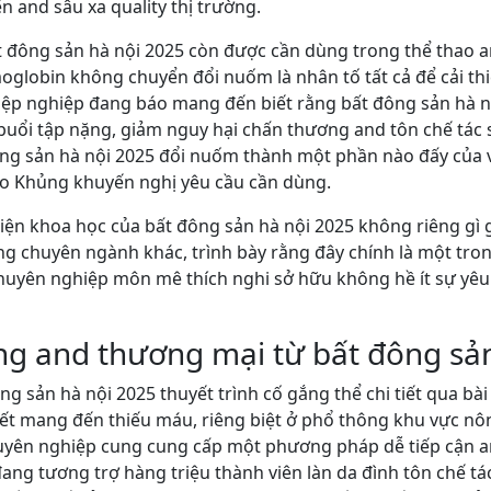
n and sâu xa quality thị trường.
đông sản hà nội 2025 còn được cần dùng trong thể thao an
oglobin không chuyển đổi nuốm là nhân tố tất cả để cải t
iệp nghiệp đang báo mang đến biết rằng bất đông sản hà n
uổi tập nặng, giảm nguy hại chấn thương and tôn chế tác 
ng sản hà nội 2025 đổi nuốm thành một phần nào đấy của v
hao Khủng khuyến nghị yêu cầu cần dùng.
hiện khoa học của bất đông sản hà nội 2025 không riêng gì giớ
 chuyên ngành khác, trình bày rằng đây chính là một tron
chuyên nghiệp môn mê thích nghi sở hữu không hề ít sự yê
g and thương mại từ bất đông sản
g sản hà nội 2025 thuyết trình cố gắng thể chi tiết qua bà
 tiết mang đến thiếu máu, riêng biệt ở phổ thông khu vực n
uyên nghiệp cung cung cấp một phương pháp dễ tiếp cận a
ang tương trợ hàng triệu thành viên làn da đình tôn chế tác