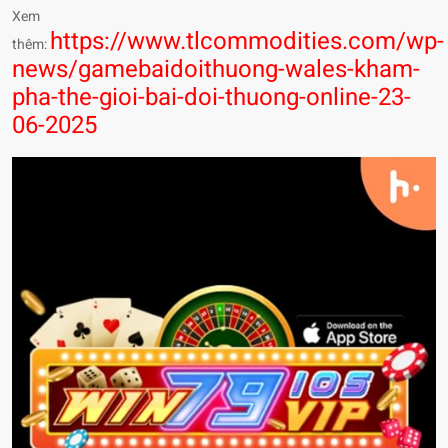
Xem
https://www.tlcommodities.com/wp-
thêm:
news/gamebaidoithuong-wales-kham-
pha-the-gioi-bai-doi-thuong-online-23-
06-2025