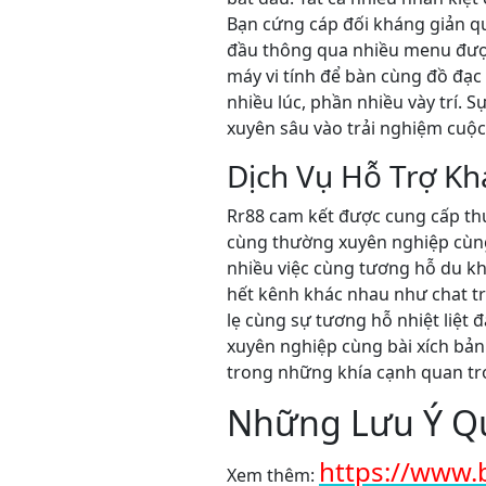
Bạn cứng cáp đối kháng giản q
đầu thông qua nhiều menu được
máy vi tính để bàn cùng đồ đạc
nhiều lúc, phần nhiều vày trí.
xuyên sâu vào trải nghiệm cuộc
Dịch Vụ Hỗ Trợ K
Rr88 cam kết được cung cấp th
cùng thường xuyên nghiệp cùng
nhiều việc cùng tương hỗ du kh
hết kênh khác nhau như chat tr
lẹ cùng sự tương hỗ nhiệt liệt
xuyên nghiệp cùng bài xích bả
trong những khía cạnh quan trọ
Những Lưu Ý Qu
https://www.
Xem thêm: