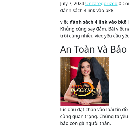
July 7, 2024
Uncategorized
0 C
đánh sách 4 link vào bk8
việc
đánh sách 4 link vào bk8
l
Khủng cùng say đắm. Bài viết n
trội cùng nhiều việc yêu cầu yê
An Toàn Và Bảo 
lúc đầu đặt chân vào loài tín 
cùng quan trọng. Chúng ta yêu 
bảo con gà người thân.