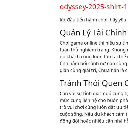
odyssey-2025-shirt-
lúc đầu tiến hành chơi, hãy y
Quản Lý Tài Chín
Chơi game online thị hiếu sự tỉ
tuân thủ nghiêm trang. Không n
du khách cũng luôn tồn tại thể
tình nắm bối cảnh nợ nần cùng 
giãn cùng giải trí, Chưa hẳn l
Tránh Thói Quen 
Cần với sự tỉnh giấc ngủ cùng 
mức cùng liên hệ cho buôn phâ
trò vui chơi cùng luôn đặt ưu
cuộc sống. Nếu du khách cảm th
đồng đội hoặc nhiều căn nhà hỗ