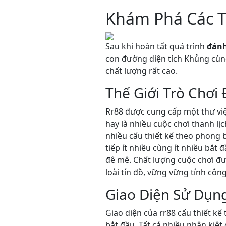
Khám Phá Các T
Sau khi hoàn tất quá trình
đánh
con đường diện tích Khủng cùn
chất lượng rất cao.
Thế Giới Trò Chơi
Rr88 được cung cấp một thư việ
hay là nhiều cuộc chơi thanh lị
nhiều cấu thiết kế theo phong 
tiếp ít nhiều cùng ít nhiều bắt
đê mê. Chất lượng cuộc chơi đư
loài tín đồ, vững vững tính côn
Giao Diện Sử Dụn
Giao diện của rr88 cấu thiết k
bắt đầu. Tất cả nhiều nhân kiệ