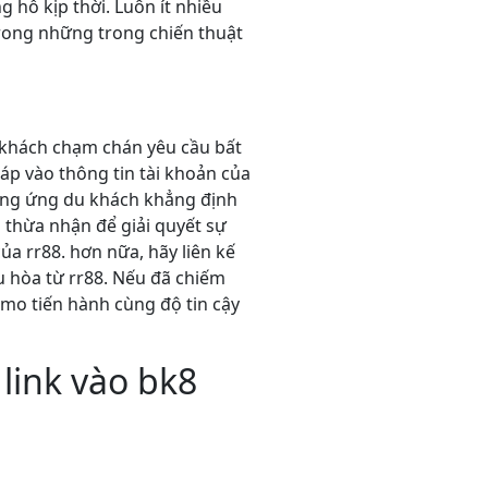
 hỗ kịp thời. Luôn ít nhiều
trong những trong chiến thuật
u khách chạm chán yêu cầu bất
áp vào thông tin tài khoản của
cung ứng du khách khẳng định
 thừa nhận để giải quyết sự
của rr88. hơn nữa, hãy liên kế
u hòa từ rr88. Nếu đã chiếm
mo tiến hành cùng độ tin cậy
link vào bk8