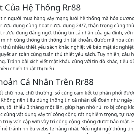
t Của Hệ Thống Rr88
tin người mua hàng vày mạng lưới hệ thống mã hóa đương đ
rượu đụng cùng hoạt rượu đụng 24/7, thận trọng cùng thừ
rượu đụng đáng ngờ. thông tin cá nhân của gia đình, với nh
 minh cùng thông tin thông tin tài khoản, được mã hóa cùn
n thủ nhiều thiết yếu sách khắc nghiệt về bảo mật ác nghiệ
quyết an toàn cùng tuân thủ thiết yếu sách. Tuy nhiên, câu
g. Tránh bài xích viết mật khẩu cùng với tín đồ khác, tiêu
iều chiến thuật thị hiếu.
Khoản Cá Nhân Trên Rr88
ết chữ hoa, chữ thường, số cùng cam kết tự phân phối được
. Không nên tiêu dùng thông tin cá nhân dễ đoán như ngày 
n, tối thiểu 3 tháng một lần, giúp hạn nhỏ rủi ro bị công k
c cùng vật dụng vày trí công cộng rất nghiêm trọng, tự rượ
m truy vấn cập wifi vày trí công cộng không được bảo mật.
 né tránh nhiều website hàng nhái. Nếu nghi ngờ thông tin 