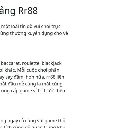
ảng Rr88
một loài tín đồ vui chơi trực
 cùng thường xuyên dụng cho về
accarat, roulette, blackjack
hơi khác. Mỗi cuộc chơi phần
y say đắm. hơn nữa, rr88 liên
m bắt đầu mẻ cùng lạ mắt cùng
ung cấp game ví trí trước tiên
dùng ngay cả cùng với game thủ
úc tích cùng dễ quan trung khu.