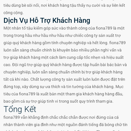
tiêu dùng bè sôi nổi, nơi khách hàng tậu thấy nụ cười và sự liên kết
công cộng.
Dịch Vụ Hỗ Trợ Khách Hàng
Một nhân tố tậu kiếm góp sức vào thành công của fiona789 là một
trong trong hầu như hầu như hầu như chiếc công ty sản xuất trợ
giúp quý khách hàng gồm tính chuyên nghiệp và hết lòng. fiona789
luôn sẵn sàng chuẩn chỉnh bị khuyên bảo nhiều phần nghi vấn và
trợ giúp khách hàng một cách làm cung cấp tốc nhẹn và hiệu suất
cao. Đội ngũ trợ giúp quý khách hàng được tập huấn bài bác bản và
chuyên nghiệp, luôn sẵn sàng chuẩn chỉnh bị trợ giúp khách hàng
tất cả khi nào. Chất lượng công ty sản xuất luôn luôn được đặt trên
đứng top, xây dừng sự ưa thích và tin tưởng của khách hàng. Mục
tiêu của fiona789 là xuất bản một tham gia khách hàng hàng đầu,
bao gồm cả sự trợ giúp tinh vi trong suốt quy trình tham gia.
Tổng Kết
fiona789 vẫn khẳng định chắc chắc chắn được nơi đứng của cá
nhân thành viên gia đình như một nguồn đánh tiếng đá bóng chữ tín