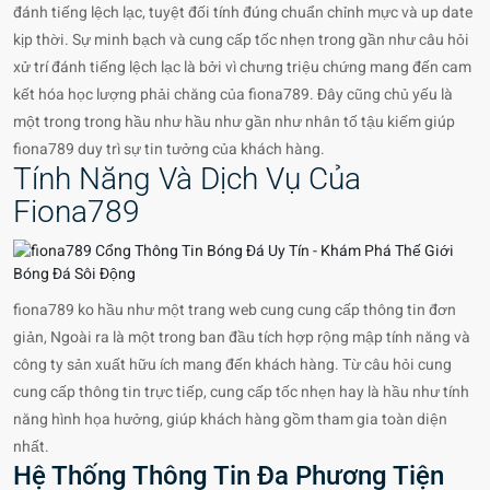
đánh tiếng lệch lạc, tuyệt đối tính đúng chuẩn chỉnh mực và up date
kịp thời. Sự minh bạch và cung cấp tốc nhẹn trong gần như câu hỏi
xử trí đánh tiếng lệch lạc là bởi vì chưng triệu chứng mang đến cam
kết hóa học lượng phải chăng của fiona789. Đây cũng chủ yếu là
một trong trong hầu như hầu như gần như nhân tố tậu kiếm giúp
fiona789 duy trì sự tin tưởng của khách hàng.
Tính Năng Và Dịch Vụ Của
Fiona789
fiona789 ko hầu như một trang web cung cung cấp thông tin đơn
giản, Ngoài ra là một trong ban đầu tích hợp rộng mập tính năng và
công ty sản xuất hữu ích mang đến khách hàng. Từ câu hỏi cung
cung cấp thông tin trực tiếp, cung cấp tốc nhẹn hay là hầu như tính
năng hình họa hưởng, giúp khách hàng gồm tham gia toàn diện
nhất.
Hệ Thống Thông Tin Đa Phương Tiện