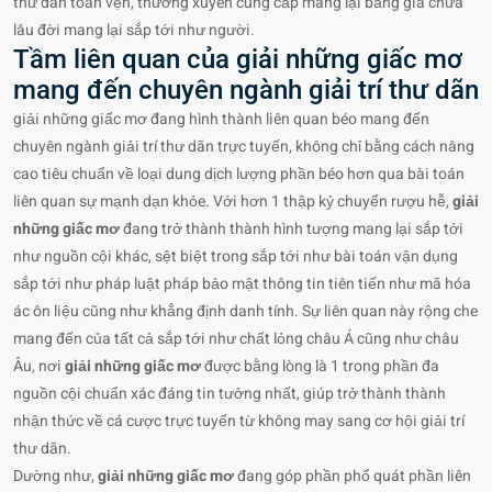
thư dãn toàn vẹn, thường xuyên cung cấp mang lại bảng giá chữa
lâu đời mang lại sắp tới như người.
Tầm liên quan của giải những giấc mơ
mang đến chuyên ngành giải trí thư dãn
giải những giấc mơ đang hình thành liên quan béo mang đến
chuyên ngành giải trí thư dãn trực tuyến, không chỉ bằng cách nâng
cao tiêu chuẩn về loại dung dịch lượng phần béo hơn qua bài toán
liên quan sự mạnh dạn khỏe. Với hơn 1 thập kỷ chuyển rượu hễ,
giải
những giấc mơ
đang trở thành thành hình tượng mang lại sắp tới
như nguồn cội khác, sệt biệt trong sắp tới như bài toán vận dụng
sắp tới như pháp luật pháp bảo mật thông tin tiên tiến như mã hóa
ác ôn liệu cũng như khẳng định danh tính. Sự liên quan này rộng che
mang đến của tất cả sắp tới như chất lỏng châu Á cũng như châu
Âu, nơi
giải những giấc mơ
được bằng lòng là 1 trong phần đa
nguồn cội chuẩn xác đáng tin tưởng nhất, giúp trở thành thành
nhận thức về cá cược trực tuyến từ không may sang cơ hội giải trí
thư dãn.
Dường như,
giải những giấc mơ
đang góp phần phổ quát phần liên