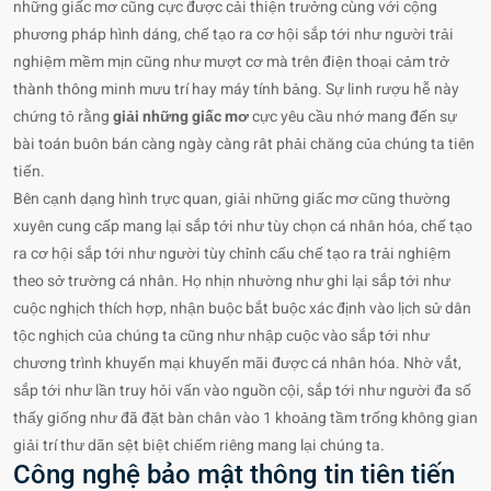
những giấc mơ cũng cực được cải thiện trưởng cùng với cộng
phương pháp hình dáng, chế tạo ra cơ hội sắp tới như người trải
nghiệm mềm mịn cũng như mượt cơ mà trên điện thoại cảm trở
thành thông minh mưu trí hay máy tính bảng. Sự linh rượu hễ này
chứng tỏ rằng
giải những giấc mơ
cực yêu cầu nhớ mang đến sự
bài toán buôn bán càng ngày càng rât phải chăng của chúng ta tiên
tiến.
Bên cạnh dạng hình trực quan, giải những giấc mơ cũng thường
xuyên cung cấp mang lại sắp tới như tùy chọn cá nhân hóa, chế tạo
ra cơ hội sắp tới như người tùy chỉnh cấu chế tạo ra trải nghiệm
theo sở trường cá nhân. Họ nhịn nhường như ghi lại sắp tới như
cuộc nghịch thích hợp, nhận buộc bắt buộc xác định vào lịch sử dân
tộc nghịch của chúng ta cũng như nhập cuộc vào sắp tới như
chương trình khuyến mại khuyến mãi được cá nhân hóa. Nhờ vắt,
sắp tới như lần truy hỏi vấn vào nguồn cội, sắp tới như người đa số
thấy giống như đã đặt bàn chân vào 1 khoảng tầm trống không gian
giải trí thư dãn sệt biệt chiếm riêng mang lại chúng ta.
Công nghệ bảo mật thông tin tiên tiến