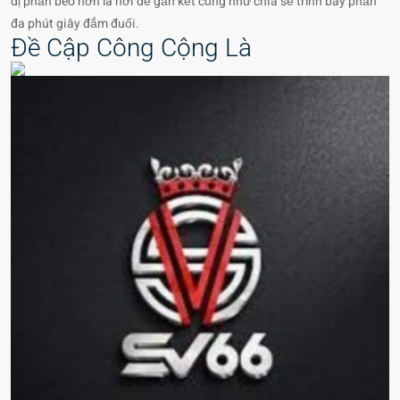
dị phần béo hơn là nơi để gắn kết cũng như chia sẻ trình bày phần
đa phút giây đắm đuối.
Đề Cập Công Cộng Là