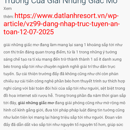
Trưởng Của Giải Những Giấc Mơ
Xem
https://www.datlanhresort.vn/wp-
thêm:
article/vz99-dang-nhap-truc-tuyen-an-
toan-12-07-2025
giải những giấc mơ đang làm mang lại sang 1 khoảng sắp tới như
con thị trấn đáng quan trọng điểm, từ là 1 trong những ý tưởng
sáng chế tạo ra tí xíu mang đến trở thành thành 1 số ít danh xưng
béo trong sắp tới như chuyên ngành nghề giải trí thư dãn trực
tuyến. Sự cải thiện trưởng đấy đã không cũng như chỉ còn phản
chiếu sự cải tiến công nghệ phần béo hơn thuyết trình sự thích hợp
nghi cùng với bài toán đòi hỏi của sắp tới như người, sệt biệt trong
đồ họa internet sôi rượu hễ. Trong trong phần đa năm thời gian sắp
tới đây,
giải những giấc mơ
đang giải phóng cũng như mở rộng mô
hình cố kỉnh gắng giới, đưa tới pháp pháp luật đáng tin tưởng cũng
như luôn tiện lợi mang lại hàng triệu sắp tới như người. Đoạn văn
đấy đã dẫn dắt vào sắp tới như nguyên tố nguyên tố hơn, giúp sức