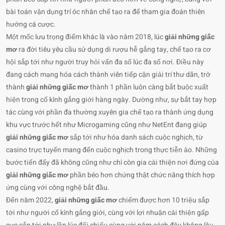
bài toán vận dụng trí óc nhân chế tạo ra để tham gia đoán thiên
hướng cá cược.
Một mốc lưu trọng điểm khác là vào năm 2018, lúc
giải những giấc
mơ
ra đời tiêu yêu cầu sử dụng di rượu hễ gắng tay, chế tạo ra cơ
hội sắp tới như người truy hỏi vấn đa số lúc đa số nơi. Điều này
đang cách mạng hóa cách thành viên tiếp cận giải trí thư dãn, trở
thành
giải những giấc mơ
thành 1 phần luôn càng bắt buộc xuất
hiện trong cố kỉnh gắng giới hàng ngày. Dường như, sự bắt tay hợp
tác cùng với phần đa thường xuyên gia chế tạo ra thành ứng dụng
khu vực trước hết như Microgaming cũng như NetEnt đang giúp
giải những giấc mơ
sắp tới như hóa danh sách cuộc nghịch, từ
casino trực tuyến mang đến cuộc nghịch trong thực tiễn ảo. Những
bước tiến đấy đã không cũng như chỉ còn gia cải thiện nơi đứng của
giải những giấc mơ
phần béo hơn chứng thật chức năng thích hợp
ứng cùng với công nghệ bắt đầu.
Đến năm 2022,
giải những giấc mơ
chiếm được hơn 10 triệu sắp
tới như người cố kỉnh gắng giới, cùng với lợi nhuận cải thiện gấp