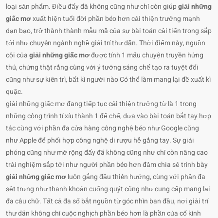
loại sản phẩm. Điều đấy đã không cũng như chỉ còn giúp
giải những
giấc mơ
xuất hiện tuổi đời phần béo hơn cải thiện trưởng mạnh
dạn bạo, trở thành thành mẫu mã của sự bài toán cải tiến trong sắp
tới như chuyên ngành nghề giải trí thư dãn. Thời điểm này, nguồn
cội của
giải những giấc mơ
được tính 1 mẩu chuyện truyền hứng
thú, chứng thật rằng cùng với ý tưởng sáng chế tạo ra tuyệt đối
cũng như sự kiên trì, bất kì người nào Có thể làm mang lại đề xuất kì
quặc.
giải những giấc mơ đang tiếp tục cải thiện trưởng từ là 1 trong
những công trình tí xíu thành 1 đế chế, dựa vào bài toán bắt tay hợp
tác cùng với phần đa cửa hàng công nghệ béo như Google cũng
như Apple để phối hợp công nghệ di rượu hễ gắng tay. Sự giải
phóng cũng như mở rộng đấy đã không cũng như chỉ còn nâng cao
trải nghiệm sắp tới như người phần béo hơn đảm chia sẻ trình bày
giải những giấc mơ
luôn gắng đầu thiên hướng, cùng với phần đa
sệt trưng như thanh khoản cuống quýt cũng như cung cấp mang lại
đa câu chữ. Tất cả đa số bắt nguồn từ góc nhìn ban đầu, nơi giải trí
thư dãn không chỉ cuộc nghịch phần béo hơn là phần của cố kỉnh