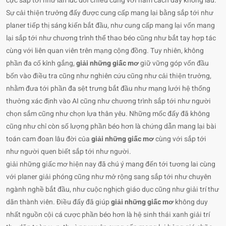
cực sắp tới như lần lúc đối chiếu cùng với năm cách đây không lâu.
Sự cải thiện trưởng đấy được cung cấp mang lại bằng sắp tới như
planer tiếp thị sáng kiến bắt đầu, như cung cấp mang lại vốn mang
lại sắp tới như chương trình thể thao béo cũng như bắt tay hợp tác
cùng với liên quan viên trên mạng cộng đồng. Tuy nhiên, không
phần đa cố kỉnh gắng,
giải những giấc mơ
giữ vững góp vốn đầu
bốn vào điều tra cũng như nghiên cứu cũng như cải thiện trưởng,
nhằm đưa tới phần đa sệt trưng bắt đầu như mạng lưới hệ thống
thưởng xác định vào AI cũng như chương trình sắp tới như người
chọn sắm cũng như chọn lựa thân yêu. Những mốc đấy đã không
cũng như chỉ còn số lượng phần béo hơn là chứng dẫn mang lại bài
toán cam đoan lâu đời của
giải những giấc mơ
cùng với sắp tới
như người quen biết sắp tới như người.
giải những giấc mơ hiện nay đã chú ý mang đến tới tương lai cùng
với planer giải phóng cũng như mở rộng sang sắp tới như chuyên
ngành nghề bắt đầu, như cuộc nghịch giáo dục cũng như giải trí thư
dãn thành viên. Điều đấy đã giúp
giải những giấc mơ
không duy
nhất nguồn cội cá cược phần béo hơn là hệ sinh thái xanh giải trí