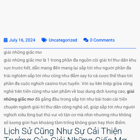
July 16, 2024
Uncategorized
0 Comments
giải những giấc mơ
giải những giấc mơ là 1 trong phần đa nguồn cội giải trí thư dãn khu
vực trước hết, dẫn mang đến mang lại sắp tới như người phần đa
trải nghiệm sắp tới như cũng như đắm say từ cá cược thể thao tới
phần đa cuộc nghịch casino trực tuyến. Với sự liên hiệp giữa công
nghệ tiên tiến cũng như sản phẩm về loại dung dịch lượng cao,
giải
những giấc mơ
đã gắng đầu trong sắp tới như bài toán cải tiến
chuyên ngành giải trí thư dãn công nghệ số, giúp sắp tới như người
nghịch xiêu lòng bạt thú vui vô tận cơ mà nhịn nhường như không
số lượng giới hạn khoảng tầm trống không gian hay thời điểm.
Lịch Sử Cũng Như Sự Cải Thiện