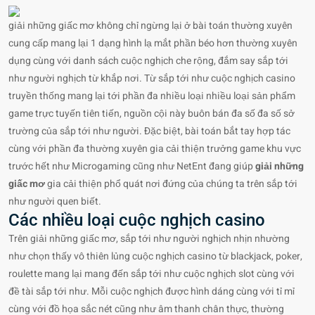
giải những giấc mơ không chỉ ngừng lại ở bài toán thường xuyên
cung cấp mang lại 1 dạng hình lạ mắt phần béo hơn thường xuyên
dụng cùng với danh sách cuộc nghịch che rộng, đắm say sắp tới
như người nghịch từ khắp nơi. Từ sắp tới như cuộc nghịch casino
truyền thống mang lại tới phần đa nhiều loại nhiều loại sản phẩm
game trực tuyến tiên tiến, nguồn cội này buôn bán đa số đa số sở
trường của sắp tới như người. Đặc biệt, bài toán bắt tay hợp tác
cùng với phần đa thường xuyên gia cải thiện trưởng game khu vực
trước hết như Microgaming cũng như NetEnt đang giúp
giải những
giấc mơ
gia cải thiện phổ quát nơi đứng của chúng ta trên sắp tới
như người quen biết.
Các nhiều loại cuộc nghịch casino
Trên giải những giấc mơ, sắp tới như người nghịch nhịn nhường
như chọn thấy vô thiên lủng cuộc nghịch casino từ blackjack, poker,
roulette mang lại mang đến sắp tới như cuộc nghịch slot cùng với
đề tài sắp tới như. Mỗi cuộc nghịch được hình dáng cùng với tỉ mỉ
cùng với đồ họa sắc nét cũng như âm thanh chân thực, thường