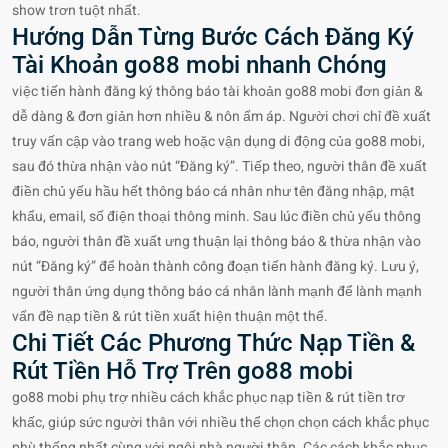
show trơn tuột nhất.
Hướng Dẫn Từng Bước Cách Đăng Ký
Tài Khoản go88 mobi nhanh Chóng
việc tiến hành đăng ký thông báo tài khoản go88 mobi đơn giản &
dễ dàng & đơn giản hơn nhiều & nôn ấm áp. Người chơi chỉ đề xuất
truy vấn cập vào trang web hoặc vận dụng di động của go88 mobi,
sau đó thừa nhận vào nút “Đăng ký”. Tiếp theo, người thân đề xuất
điền chủ yếu hầu hết thông báo cá nhân như tên đăng nhập, mật
khẩu, email, số điện thoại thông minh. Sau lúc điền chủ yếu thông
báo, người thân đề xuất ưng thuận lại thông báo & thừa nhận vào
nút “Đăng ký” để hoàn thành công đoạn tiến hành đăng ký. Lưu ý,
người thân ứng dụng thông báo cá nhân lành mạnh để lành mạnh
vấn đề nạp tiền & rút tiền xuất hiện thuận một thể.
Chi Tiết Các Phương Thức Nạp Tiền &
Rút Tiền Hỗ Trợ Trên go88 mobi
go88 mobi phụ trợ nhiều cách khắc phục nạp tiền & rút tiền trơ
khấc, giúp sức người thân với nhiều thể chọn chọn cách khắc phục
phù thống nhất cùng với ngôi nhà người thân. Các cách khắc phục