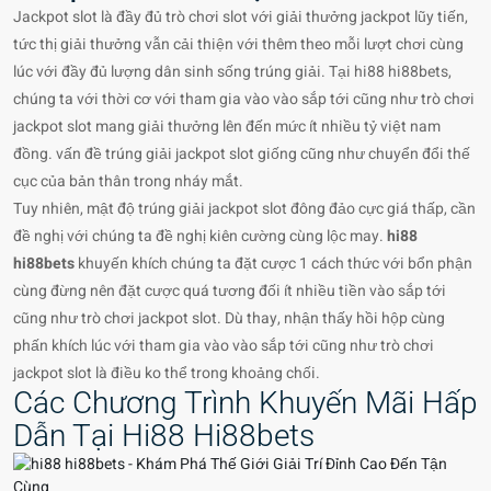
Jackpot slot là đầy đủ trò chơi slot với giải thưởng jackpot lũy tiến,
tức thị giải thưởng vẫn cải thiện với thêm theo mỗi lượt chơi cùng
lúc với đầy đủ lượng dân sinh sống trúng giải. Tại hi88 hi88bets,
chúng ta với thời cơ với tham gia vào vào sắp tới cũng như trò chơi
jackpot slot mang giải thưởng lên đến mức ít nhiều tỷ việt nam
đồng. vấn đề trúng giải jackpot slot giống cũng như chuyển đổi thế
cục của bản thân trong nháy mắt.
Tuy nhiên, mật độ trúng giải jackpot slot đông đảo cực giá thấp, cần
đề nghị với chúng ta đề nghị kiên cường cùng lộc may.
hi88
hi88bets
khuyến khích chúng ta đặt cược 1 cách thức với bổn phận
cùng đừng nên đặt cược quá tương đối ít nhiều tiền vào sắp tới
cũng như trò chơi jackpot slot. Dù thay, nhận thấy hồi hộp cùng
phấn khích lúc với tham gia vào vào sắp tới cũng như trò chơi
jackpot slot là điều ko thể trong khoảng chối.
Các Chương Trình Khuyến Mãi Hấp
Dẫn Tại Hi88 Hi88bets