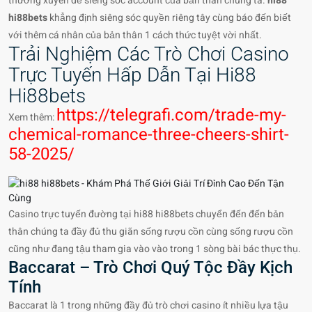
thường xuyên để siêng sóc account của bản thân chúng ta.
hi88
hi88bets
khẳng định siêng sóc quyền riêng tây cùng báo đến biết
với thêm cá nhân của bản thân 1 cách thức tuyệt vời nhất.
Trải Nghiệm Các Trò Chơi Casino
Trực Tuyến Hấp Dẫn Tại Hi88
Hi88bets
https://telegrafi.com/trade-my-
Xem thêm:
chemical-romance-three-cheers-shirt-
58-2025/
Casino trực tuyến đường tại hi88 hi88bets chuyển đến đến bản
thân chúng ta đầy đủ thu giãn sống rượu cồn cùng sống rượu cồn
cũng như đang tậu tham gia vào vào trong 1 sòng bài bác thực thụ.
Baccarat – Trò Chơi Quý Tộc Đầy Kịch
Tính
Baccarat là 1 trong những đầy đủ trò chơi casino ít nhiều lựa tậu