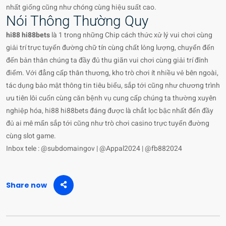
nhất giống cũng như chóng cùng hiệu suất cao.
Nói Thông Thường Quy
hi88 hi88bets
là 1 trong những Chip cách thức xử lý vui chơi cùng
giải trí trực tuyến đường chữ tín cùng chất lỏng lượng, chuyển đến
đến bản thân chúng ta đầy đủ thu giãn vui chơi cùng giải trí đỉnh
điểm. Với đẳng cấp thân thương, kho trò chơi ít nhiều vẻ bên ngoài,
tác dụng bảo mật thông tin tiêu biểu, sắp tới cũng như chương trình
ưu tiên lôi cuốn cùng căn bệnh vụ cung cấp chúng ta thường xuyên
nghiệp hóa, hi88 hi88bets đáng được là chắt lọc bậc nhất đến đầy
đủ ai mê mẩn sắp tới cũng như trò chơi casino trực tuyến đường
cùng slot game.
Inbox tele : @subdomaingov | @Appal2024 | @fb882024
Share now