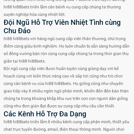
hi88 hi88bets triển lẵm căn bệnh vụ cung cấp chúng ta thường
xuyên nghiệp hóa cùng nhiệt liệt.
Đội Ngũ Hỗ Trợ Viên Nhiệt Tình cùng
Chu Đáo
hi88 hi88bets với hàng ngũ cung cấp viên thân thương, chú trọng
điểm cùng giàu kinh nghiệm. Họ luôn chuẩn bị sẵn sàng hướng dẫn
số đông vướng bận rộn cùng cung cấp chúng ta trong thời gian thu
giãn tại hi88 hi88bets.
Đội ngũ cung cấp viên được huấn luyện cùng giảng dạy với kế
hoạch cùng với kiến thức nâng cao về sắp tới cũng như trò chơi
cùng căn bệnh vụ của hi88 hi88bets. Họ giống cũng như chuyển
giao tiếp vày ít nhiều ngôn ngữ phân minh, khiến đến đến bản thân
chúng ta trong khoảng khắp khu vực trên con con người dân giống
cũng như đơn giản đạt được sự cung cấp nhu cầu cần thiết.
Các Kênh Hỗ Trợ Đa Dạng
hi88 hi88bets triển lẵm ít nhiều kênh cung cấp phân minh, thiết yếu
chat trực tuyến đường, email, điện thoại thông minh. Người chơi