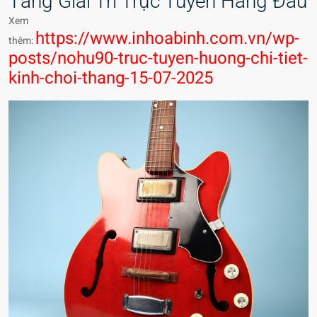
Tảng Giải Trí Trực Tuyến Hàng Đầu
Xem
https://www.inhoabinh.com.vn/wp-
thêm:
posts/nohu90-truc-tuyen-huong-chi-tiet-
kinh-choi-thang-15-07-2025