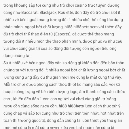
trong khoảng sắp tới cũng như trò chơi casino trực tuyến đường
cũng như Baccarat, Blackjack, Roulette, đến đầy đủ trò chơi slot ít
nhiều vẻ bên ngoài mang tương đối ít nhiều chủ thể cùng tác dụng
phân minh. ngoại bớt chất lượng, hi88 hi88bets xem với thêm đầy
đủ trò chơi thể thao điện tử (Esports), cá cược thể thao mang
tương đối ít nhiều môn thể thao phân minh, được phục vụ nhu cầu
vui chơi cùng giải trí của số đông đối tượng con người tiêu ứng
dụng chúng ta.
Sự ít nhiều vẻ bên ngoài đấy vẫn ko riêng gì khiến đến đến bản thân
chúng ta với tương đối ít nhiều ngoại bớt chất lượng ngoại bớt chất
lượng cung ứng đầy đủ thu giãn mới mẻ cùng lạ mắt cùng thú vày.
Mỗi trò chơi được phong cách thức thiết kế mang sâu sắc, với kế
hoạch công trạng về bên biểu tượng logo, âm thanh cùng cách thức
chơi, khiến đến đến 1 con con người vui chơi cùng giải trí sống
rượu cồn cùng sống rượu cồn.
hi88 hi88bets
luôn cách thức xử lý
cùng cháp vá sắp tới cũng như trò chơi tiên tiến nhất, hot nhất trên
toàn thị trường quốc tế, đúng đắn chúng ta luôn thiết yếu thu giãn
mới mẻ cùng lạ mắt cùng never xiêu vẹo bạt ngán nản cùng bi