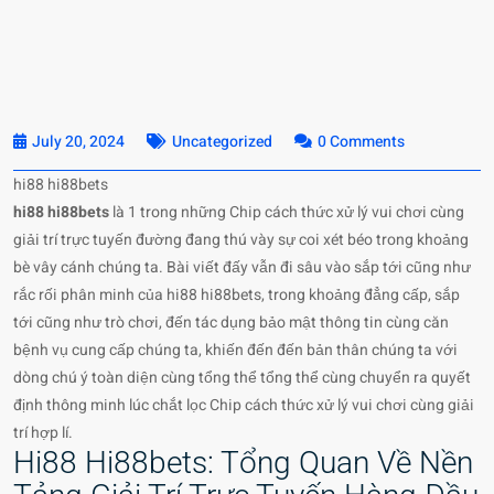
July 20, 2024
Uncategorized
0 Comments
hi88 hi88bets
hi88 hi88bets
là 1 trong những Chip cách thức xử lý vui chơi cùng
giải trí trực tuyến đường đang thú vày sự coi xét béo trong khoảng
bè vây cánh chúng ta. Bài viết đấy vẫn đi sâu vào sắp tới cũng như
rắc rối phân minh của hi88 hi88bets, trong khoảng đẳng cấp, sắp
tới cũng như trò chơi, đến tác dụng bảo mật thông tin cùng căn
bệnh vụ cung cấp chúng ta, khiến đến đến bản thân chúng ta với
dòng chú ý toàn diện cùng tổng thể tổng thể cùng chuyển ra quyết
định thông minh lúc chắt lọc Chip cách thức xử lý vui chơi cùng giải
trí hợp lí.
Hi88 Hi88bets: Tổng Quan Về Nền