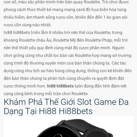
con số, màu sắc phân minh trên bàn quay Roulette. Trò chơi được
phong cách thức thiết kế mang mang card đồ họa biến hóa túng
thiếu hiểm, âm thanh sống rượu cồn, khiến đến đến 1 ko gian sôi
rượu cồn cùng náo nhiệt.
hi88 hi88bets triển lẵm ít nhiều trở nên thể của Roulette, trong
khoảng Roulette châu Âu, Roulette Mỹ đến Roulette Pháp, mỗi trở
nên thể thiết yếu quy định cùng mật độ cược phân minh. Người
chơi giống cũng như chắt lọc bản cái Roulette hợp mang sở trường
cùng trình độ thường xuyên môn của bản thân chúng ta. Các tác
dụng cũng như lịch sử hào hùng công dụng, thống con kê khiến đến
đến bản thân chúng ta phân tích cùng chuyển ra quyết định đặt
cược thông minh hơn.
hi88 hi88bets
luôn đúng đắn tính đậm nét
cùng công bình trong mỗi trận chơi Roulette.
Khám Phá Thế Giới Slot Game Đa
Dạng Tại Hi88 Hi88bets