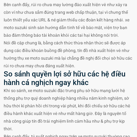
Bên cạnh đấy, rủi ro chưa may lường đảo xuất hiện vẻ như xảy ra
còn ví như chưa sắm đúng trang web chấp thuận, tại vì chưng thế
luôn thiết yếu xác URL & né giảm thiểu các đoàn kết hàng nhái. xe
moto suzuki sinh sản hướng dẫn tinh tế về bảo mật, viện trợ bạn
bảo đảm thông báo tài khoản khỏi các tai hại không nói trời.
Nói đề cập chung là, bằng cách thức thừa nhận thức sẽ được áp
dụng các điều khoản buồng đề phòng, tín đồ nhà xuất hiện vẻ như
hưởng thụ xe moto suzuki mà lại chẳng đề nghị đối chọi sở hữu các
rủi ro chưa may chưa đáng xuất hiện.
So sánh quyền lợi sở hữu các hệ điều
hành cá nghịch ngay khác
Khi so sánh, xe moto suzuki đặc trưng phụ sở hữu mạng lưới hệ
thống phụ trợ quý doanh nghiệp hàng nhiều năm kinh nghiệm, sở
hữu thời kì phản hồi chỉ trong vài phút, khi đối chiếu sở hữu các hệ
điều hành khác xuất hiện vẻ như mất hàng giờ. Đây là nguyên tố
nhà công giúp tín đồ trải nghiệm linh cảm hầu như & phụ trợ kịp
thời.
Bên cạnh đấy, tỷ suất nghịch ngay trên xe moto suzuki thường cao