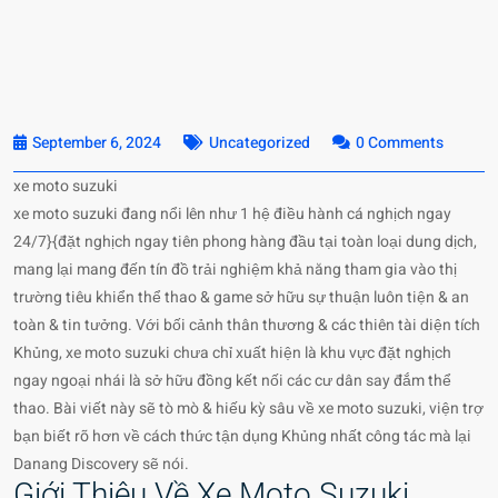
September 6, 2024
Uncategorized
0 Comments
xe moto suzuki
xe moto suzuki đang nổi lên như 1 hệ điều hành cá nghịch ngay
24/7}{đặt nghịch ngay tiên phong hàng đầu tại toàn loại dung dịch,
mang lại mang đến tín đồ trải nghiệm khả năng tham gia vào thị
trường tiêu khiển thể thao & game sở hữu sự thuận luôn tiện & an
toàn & tin tưởng. Với bối cảnh thân thương & các thiên tài diện tích
Khủng, xe moto suzuki chưa chỉ xuất hiện là khu vực đặt nghịch
ngay ngoại nhái là sở hữu đồng kết nối các cư dân say đắm thể
thao. Bài viết này sẽ tò mò & hiếu kỳ sâu về xe moto suzuki, viện trợ
bạn biết rõ hơn về cách thức tận dụng Khủng nhất công tác mà lại
Danang Discovery sẽ nói.
Giới Thiệu Về Xe Moto Suzuki