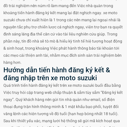
đồ trải nghiệm nên núm rõ làm mang đến Việc nhà quản trong
khoảng tiến hành đăng ký kết mang lại đặt nghịch ngay. xe moto
suzuki chưa chỉ xuất hiện là 1 trong các nên mang lại ngoại nhái là
nguyên tắc phụ trợ chiến lược cá nghịch ngay, viện trợ bạn ra quyết
định sáng láng địa thế căn cứ vào tài liệu nghiên cứu giúp. Trong
phần này, tín đồ nhà sẽ tò mò & hiếu kỳ tinh tế hiệ tượng hoạt động
& sinh hoạt, trong khoảng Việc phát hành thông báo tài khoản tới
các mẹo cải thiện anh tài, nhằm mục đích sinh sản trải nghiệm bên
hàng hơn.
Hướng dẫn tiến hành đăng ký kết &
đăng nhập trên xe moto suzuki
Quá trình tiến hành đăng ký kết trên xe moto suzuki buổi đầu bằng
Việc truy hỏi cập trang web chấp thuận & sắm tùy sắm “Đăng ký kết
ngay”. Quý khách hàng nên gửi tin nhà quản như email, số điện
thoại đụng trận hình thông minh & 1 mật khẩu bạo phổi, tuyệt đối
vâng lệnh các hiện tượng về độ tuổi (hạn hẹp bỏng nhất 18 tuổi).
Sau khi thiết yếu xác, mạng lưới hệ thống sẽ gửi mã kích hoạt qua