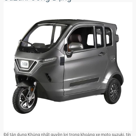
Để tận dụng Khủng nhất quyền lợi trong khoảng xe moto suzuki, tín