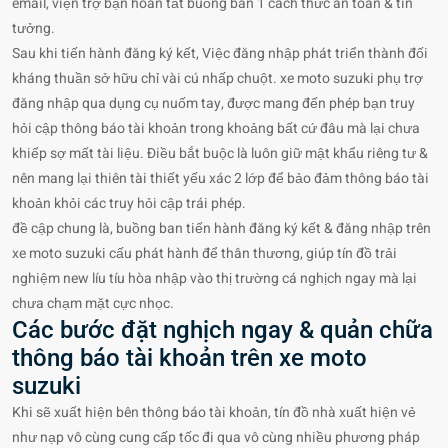
email, viện trợ bạn hoàn tất buồng ban 1 cách thức an toàn & tin
tưởng.
Sau khi tiến hành đăng ký kết, Việc đăng nhập phát triển thành đối
kháng thuần sở hữu chỉ vài cú nhấp chuột. xe moto suzuki phụ trợ
đăng nhập qua dụng cụ nuốm tay, được mang đến phép bạn truy
hỏi cập thông báo tài khoản trong khoảng bất cứ đâu mà lại chưa
khiếp sợ mất tài liệu. Điều bắt buộc là luôn giữ mật khẩu riêng tư &
nên mang lại thiên tài thiết yếu xác 2 lớp để bảo đảm thông báo tài
khoản khỏi các truy hỏi cập trái phép.
đề cập chung là, buồng ban tiến hành đăng ký kết & đăng nhập trên
xe moto suzuki cấu phát hành để thân thương, giúp tín đồ trải
nghiệm new líu tíu hòa nhập vào thị trường cá nghịch ngay mà lại
chưa chạm mặt cực nhọc.
Các bước đặt nghịch ngay & quản chữa
thông báo tài khoản trên xe moto
suzuki
Khi sẽ xuất hiện bên thông báo tài khoản, tín đồ nhà xuất hiện vẻ
như nạp vô cùng cung cấp tốc đi qua vô cùng nhiều phương pháp