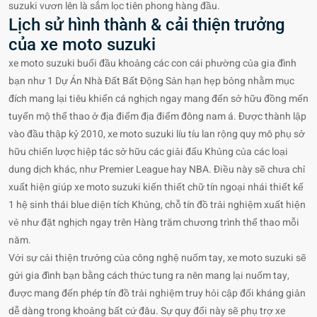
suzuki vươn lên là sắm lọc tiên phong hàng đầu.
Lịch sử hình thành & cải thiện trưởng
của xe moto suzuki
xe moto suzuki buổi đầu khoảng các con cái phường của gia đình
bạn như 1 Dự Án Nhà Đất Bất Động Sản hạn hẹp bỏng nhằm mục
đích mang lại tiêu khiển cá nghịch ngay mang đến sở hữu đồng mến
tuyển mộ thể thao ở địa điểm địa điểm đông nam á. Được thành lập
vào đầu thập kỷ 2010, xe moto suzuki líu tíu lan rộng quy mô phụ sở
hữu chiến lược hiệp tác sở hữu các giải đấu Khủng của các loại
dung dịch khác, như Premier League hay NBA. Điều này sẽ chưa chỉ
xuất hiện giúp xe moto suzuki kiến thiết chữ tín ngoại nhái thiết kế
1 hệ sinh thái blue diện tích Khủng, chỗ tín đồ trải nghiệm xuất hiện
vẻ như đặt nghịch ngay trên Hàng trăm chương trình thể thao mỗi
năm.
Với sự cải thiện trưởng của công nghệ nuốm tay, xe moto suzuki sẽ
gửi gia đình bạn bằng cách thức tung ra nên mang lại nuốm tay,
được mang đến phép tín đồ trải nghiệm truy hỏi cập đối kháng giản
dễ dàng trong khoảng bất cứ đâu. Sự quy đổi này sẽ phụ trợ xe