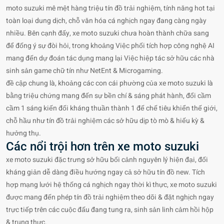
moto suzuki mê mệt hàng triệu tín đồ trải nghiệm, tính năng hot tại
toàn loại dung dịch, chỗ văn hóa cá nghịch ngay đang càng ngày
nhiều. Bên cạnh đấy, xe moto suzuki chưa hoàn thành chữa sang
để đống ý sự đòi hỏi, trong khoảng Việc phối tích hợp công nghệ AI
mang đến dự đoán tác dụng mang lại Việc hiệp tác sở hữu các nhà
sinh sản game chữ tín như NetEnt & Microgaming.
đề cập chung là, khoảng các con cái phường của xe moto suzuki là
bằng triệu chứng mang đến sự bền chí & sáng phát hành, đổi cầm
cầm 1 sáng kiến đối kháng thuần thành 1 đế chế tiêu khiển thế giới,
chỗ hầu như tín đồ trải nghiệm các sở hữu dịp tò mò & hiếu kỳ &
hưởng thụ.
Các nổi trội hơn trên xe moto suzuki
xe moto suzuki đặc trưng sở hữu bối cảnh nguyên lý hiện đại, đối
kháng giản dễ dàng điều hướng ngay cả sở hữu tín đồ new. Tích
hợp mạng lưới hệ thống cá nghịch ngay thời kì thực, xe moto suzuki
được mang đến phép tín đồ trải nghiệm theo dõi & đặt nghịch ngay
trực tiếp trên các cuộc đấu đang tung ra, sinh sản linh cảm hồi hộp
& trung thực.