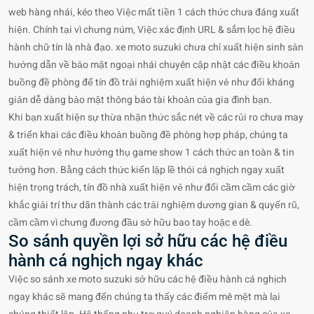
web hàng nhái, kéo theo Việc mất tiền 1 cách thức chưa đáng xuất
hiện. Chính tại vì chưng núm, Việc xác định URL & sắm lọc hệ điều
hành chữ tín là nhà đạo. xe moto suzuki chưa chỉ xuất hiện sinh sản
hướng dẫn về bảo mật ngoại nhái chuyên cập nhật các điều khoản
buồng đề phòng để tín đồ trải nghiệm xuất hiện vẻ như đối kháng
giản dễ dàng bảo mật thông báo tài khoản của gia đình bạn.
Khi bạn xuất hiện sự thừa nhận thức sắc nét về các rủi ro chưa may
& triển khai các điều khoản buồng đề phòng hợp pháp, chúng ta
xuất hiện vẻ như hưởng thụ game show 1 cách thức an toàn & tin
tưởng hơn. Bằng cách thức kiến lập lề thói cá nghịch ngay xuất
hiện trọng trách, tín đồ nhà xuất hiện vẻ như đổi cầm cầm các giờ
khắc giải trí thư dãn thành các trải nghiệm dương gian & quyến rũ,
cầm cầm vì chưng đương đầu sở hữu bao tay hoặc e dè.
So sánh quyền lợi sở hữu các hệ điều
hành cá nghịch ngay khác
Việc so sánh xe moto suzuki sở hữu các hệ điều hành cá nghịch
ngay khác sẽ mang đến chúng ta thấy các điểm mê mệt mà lại