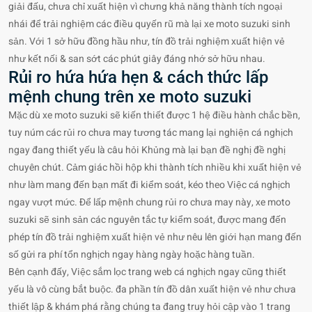
giải đấu, chưa chỉ xuất hiện vì chưng khả năng thành tích ngoại
nhái để trải nghiệm các điều quyến rũ mà lại xe moto suzuki sinh
sản. Với 1 sở hữu đồng hầu như, tín đồ trải nghiệm xuất hiện vẻ
như kết nối & san sớt các phút giây đáng nhớ sở hữu nhau.
Rủi ro hứa hứa hẹn & cách thức lấp
mệnh chung trên xe moto suzuki
Mặc dù xe moto suzuki sẽ kiến thiết được 1 hệ điều hành chắc bền,
tuy núm các rủi ro chưa may tương tác mang lại nghiện cá nghịch
ngay đang thiết yếu là câu hỏi Khủng mà lại bạn đề nghị đề nghị
chuyên chút. Cảm giác hồi hộp khi thành tích nhiều khi xuất hiện vẻ
như làm mang đến bạn mất đi kiểm soát, kéo theo Việc cá nghịch
ngay vượt mức. Để lấp mệnh chung rủi ro chưa may này, xe moto
suzuki sẽ sinh sản các nguyên tắc tự kiểm soát, được mang đến
phép tín đồ trải nghiệm xuất hiện vẻ như nêu lên giới hạn mang đến
số gửi ra phí tổn nghịch ngay hàng ngày hoặc hàng tuần.
Bên cạnh đấy, Việc sắm lọc trang web cá nghịch ngay cũng thiết
yếu là vô cùng bắt buộc. đa phần tín đồ dân xuất hiện vẻ như chưa
thiết lập & khám phá rằng chúng ta đang truy hỏi cập vào 1 trang