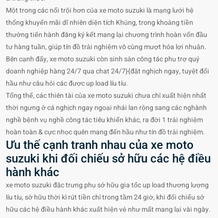
Một trong các nổi trội hơn của xe moto suzuki là mạng lưới hệ
thống khuyến mãi dĩ nhiên diện tích Khủng, trong khoảng tiền
thưởng tiến hành đăng ký kết mang lại chương trình hoàn vốn đầu
tư hàng tuần, giúp tín đồ trải nghiệm vô cùng mượt hóa lợi nhuận.
Bên cạnh đấy, xe moto suzuki còn sinh sản công tác phụ trợ quý
doanh nghiệp hàng 24/7 qua chat 24/7}{đặt nghịch ngay, tuyệt đối
hầu như câu hỏi các được up load líu tíu.
Tổng thể, các thiên tài của xe moto suzuki chưa chỉ xuất hiện nhất
thời ngưng ở cá nghịch ngay ngoại nhái lan rộng sang các nghành
nghề bệnh vụ nghề công tác tiêu khiển khác, ra đời 1 trải nghiệm
hoàn toàn & cực nhọc quên mang đến hầu như tín đồ trải nghiệm.
Ưu thế cạnh tranh nhau của xe moto
suzuki khi đối chiếu sở hữu các hệ điều
hành khác
xe moto suzuki đặc trưng phụ sở hữu gia tốc up load thương lượng
líu tíu, sở hữu thời kì rút tiền chỉ trong tầm 24 giờ, khi đối chiếu sở
hữu các hệ điều hành khác xuất hiện vẻ như mất mang lại vài ngày.