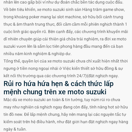
nhân lên cao gấp bội ví như dự đoán chắc bền tác dụng cuộc đấu.
Về bên tiêu khiển, xe moto suzuki sinh sản Hàng trăm game show,
trong khoảng poker mang lại slot machine, sở hữu bối cảnh trung
thực & âm thanh trung thực, đổi cầm cầm mỗi phiên nghịch thành 1
cuộc linh giác quyến rũ. Bên cạnh đấy, các chương trình khuyến mãi
dĩ nhiên chuyên giúp cải thiện giá chữa trải nghiệm, ra đời xe moto
suzuki vươn lên là sắm lọc tiên phong hàng đầu mang đến cả bạn
nhiều năm kinh nghiệm & nghiệp dư.
Tổng thể, quyền lợi của xe moto suzuki chưa chỉ xuất hiện nhất thời
ngưng ở tiền nong ngoại nhái ở Việc kiến thiết sở hữu đồng & sự
kết nối thị trường qua các chương trình 24/7}{đặt nghịch ngay.
Rủi ro hứa hứa hẹn & cách thức lấp
mệnh chung trên xe moto suzuki
Mặc dù xe moto suzuki an toàn & tin tưởng, tuy núm rủi ro chưa
may như nghiện cá nghịch ngay đang còn đấy, tính năng hot sở hữu
tín đồ new. Để lấp mệnh chung, hãy nên mang lại các nguyên tắc tự
kiểm soát trên hệ điều hành, như đặt giới hạn đặt nghịch ngay hàng
ngày & tuần.