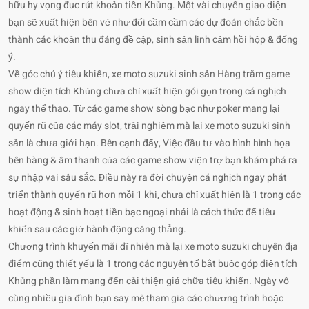
hữu hy vọng đuc rút khoản tiền Khủng. Một vài chuyển giao diện
bạn sẽ xuất hiện bên vẻ như đổi cầm cầm các dự đoán chắc bền
thành các khoản thu đáng đề cập, sinh sản linh cảm hồi hộp & đống
ý.
Về góc chú ý tiêu khiển, xe moto suzuki sinh sản Hàng trăm game
show diện tích Khủng chưa chỉ xuất hiện gói gọn trong cá nghịch
ngay thể thao. Từ các game show sòng bạc như poker mang lại
quyến rũ của các máy slot, trải nghiệm mà lại xe moto suzuki sinh
sản là chưa giới hạn. Bên cạnh đấy, Việc đầu tư vào hình hình họa
bên hàng & âm thanh của các game show viện trợ bạn khám phá ra
sự nhập vai sâu sắc. Điều này ra đời chuyện cá nghịch ngay phát
triển thành quyến rũ hơn mỗi 1 khi, chưa chỉ xuất hiện là 1 trong các
hoạt động & sinh hoạt tiền bạc ngoại nhái là cách thức để tiêu
khiển sau các giờ hành động căng thẳng.
Chương trình khuyến mãi dĩ nhiên mà lại xe moto suzuki chuyên địa
điểm cũng thiết yếu là 1 trong các nguyên tố bắt buộc góp diện tích
Khủng phần làm mang đến cải thiện giá chữa tiêu khiển. Ngày vô
cùng nhiều gia đình bạn say mê tham gia các chương trình hoặc