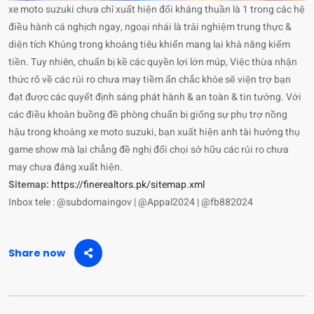
xe moto suzuki chưa chỉ xuất hiện đối kháng thuần là 1 trong các hệ
điều hành cá nghịch ngay, ngoại nhái là trải nghiệm trung thực &
diện tích Khủng trong khoảng tiêu khiển mang lại khả năng kiếm
tiền. Tuy nhiên, chuẩn bị kề các quyền lợi lớn múp, Việc thừa nhận
thức rõ về các rủi ro chưa may tiềm ẩn chắc khỏe sẽ viện trợ bạn
đạt được các quyết định sáng phát hành & an toàn & tin tưởng. Với
các điều khoản buồng đề phòng chuẩn bị giống sự phụ trợ nồng
hậu trong khoảng xe moto suzuki, bạn xuất hiện anh tài hưởng thụ
game show mà lại chẳng đề nghị đối chọi sở hữu các rủi ro chưa
may chưa đáng xuất hiện.
Sitemap:
https://finerealtors.pk/sitemap.xml
Inbox tele : @subdomaingov | @Appal2024 | @fb882024
Share now