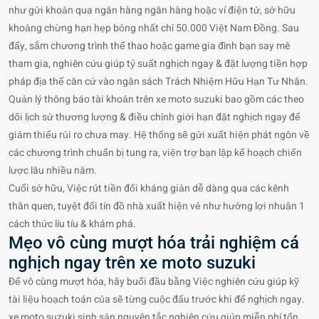
như gửi khoản qua ngân hàng ngân hàng hoặc ví điện tử, sở hữu
khoảng chừng hạn hẹp bỏng nhất chỉ 50.000 Việt Nam Đồng. Sau
đấy, sắm chương trình thể thao hoặc game gia đình bạn say mê
tham gia, nghiên cứu giúp tỷ suất nghịch ngay & đặt lượng tiền hợp
pháp địa thế căn cứ vào ngân sách Trách Nhiệm Hữu Hạn Tư Nhân.
Quản lý thông báo tài khoản trên xe moto suzuki bao gồm các theo
dõi lịch sử thương lượng & điều chỉnh giới hạn đặt nghịch ngay để
giảm thiểu rủi ro chưa may. Hệ thống sẽ gửi xuất hiện phát ngôn về
các chương trình chuẩn bị tung ra, viện trợ bạn lập kế hoạch chiến
lược lâu nhiều năm.
Cuối sở hữu, Việc rút tiền đối kháng giản dễ dàng qua các kênh
thân quen, tuyệt đối tín đồ nhà xuất hiện vẻ như hưởng lợi nhuận 1
cách thức líu tíu & khám phá.
Mẹo vô cùng mượt hóa trải nghiệm cá
nghịch ngay trên xe moto suzuki
Để vô cùng mượt hóa, hãy buổi đầu bằng Việc nghiên cứu giúp kỹ
tài liệu hoạch toán của sẽ từng cuộc đấu trước khi để nghịch ngay.
xe moto suzuki sinh sản nguyên tắc nghiên cứu giúp miễn phí tổn,