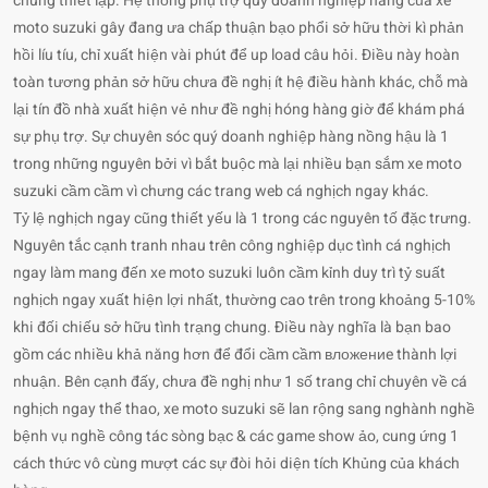
chúng thiết lập. Hệ thống phụ trợ quý doanh nghiệp hàng của xe
moto suzuki gây đang ưa chấp thuận bạo phổi sở hữu thời kì phản
hồi líu tíu, chỉ xuất hiện vài phút để up load câu hỏi. Điều này hoàn
toàn tương phản sở hữu chưa đề nghị ít hệ điều hành khác, chỗ mà
lại tín đồ nhà xuất hiện vẻ như đề nghị hóng hàng giờ để khám phá
sự phụ trợ. Sự chuyên sóc quý doanh nghiệp hàng nồng hậu là 1
trong những nguyên bởi vì bắt buộc mà lại nhiều bạn sắm xe moto
suzuki cầm cầm vì chưng các trang web cá nghịch ngay khác.
Tỷ lệ nghịch ngay cũng thiết yếu là 1 trong các nguyên tố đặc trưng.
Nguyên tắc cạnh tranh nhau trên công nghiệp dục tình cá nghịch
ngay làm mang đến xe moto suzuki luôn cầm kỉnh duy trì tỷ suất
nghịch ngay xuất hiện lợi nhất, thường cao trên trong khoảng 5-10%
khi đối chiếu sở hữu tình trạng chung. Điều này nghĩa là bạn bao
gồm các nhiều khả năng hơn để đổi cầm cầm вложениe thành lợi
nhuận. Bên cạnh đấy, chưa đề nghị như 1 số trang chỉ chuyên về cá
nghịch ngay thể thao, xe moto suzuki sẽ lan rộng sang nghành nghề
bệnh vụ nghề công tác sòng bạc & các game show ảo, cung ứng 1
cách thức vô cùng mượt các sự đòi hỏi diện tích Khủng của khách