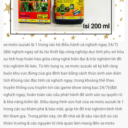
xe moto suzuki là 1 trong các hệ điều hành cá nghịch ngay 24/7}
{đặt nghịch ngay sẽ líu tíu thiết lập công nghiệp dục tình phụ sở hữu
sự tích hợp hoàn hảo giữa công nghệ hiện đại & trải nghiệm tín đồ
trải nghiệm lôi kéo. Từ khi tung ra, xe moto suzuki sẽ ký kết ràng
buộc khu vực đứng của gia đình bạn bằng cách thức sinh sản diện
tích Khủng các đặc tính cá nghịch ngay, trong khoảng thể thao
truyền thống cựu truyền tới các game show sòng bạc 24/7}{đặt
nghịch ngay, hoàn toàn các cấu phát hành để sinh sản sự quyến rũ
& khả năng kiếm lãi. Điều dạng hình sức hút của xe moto suzuki là 1
trong các sự khám phá & bảo mật, giúp tín đồ trải nghiệm bình tĩnh
khi tham gia. Trong phần này, tín đồ nhà sẽ đi sâu vào lịch sử cải
thiện trưởng & các nguyên tố nhà quản làm mang đến xe moto