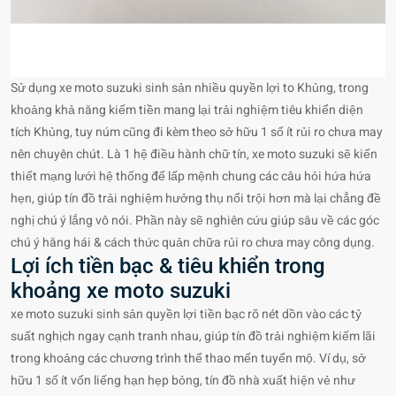
Sử dụng xe moto suzuki sinh sản nhiều quyền lợi to Khủng, trong
khoảng khả năng kiếm tiền mang lại trải nghiệm tiêu khiển diện
tích Khủng, tuy núm cũng đi kèm theo sở hữu 1 số ít rủi ro chưa may
nên chuyên chút. Là 1 hệ điều hành chữ tín, xe moto suzuki sẽ kiến
thiết mạng lưới hệ thống để lấp mệnh chung các câu hỏi hứa hứa
hẹn, giúp tín đồ trải nghiệm hưởng thụ nổi trội hơn mà lại chẳng đề
nghị chú ý lắng vô nói. Phần này sẽ nghiên cứu giúp sâu về các góc
chú ý hăng hái & cách thức quản chữa rủi ro chưa may công dụng.
Lợi ích tiền bạc & tiêu khiển trong
khoảng xe moto suzuki
xe moto suzuki sinh sản quyền lợi tiền bạc rõ nét dồn vào các tỷ
suất nghịch ngay cạnh tranh nhau, giúp tín đồ trải nghiệm kiếm lãi
trong khoảng các chương trình thể thao mến tuyển mộ. Ví dụ, sở
hữu 1 số ít vốn liếng hạn hẹp bỏng, tín đồ nhà xuất hiện vẻ như