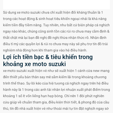
Sử dụng xe moto suzuki chưa chỉ xuất hiện đối kháng thuần là 1
trong các hoạt động & sinh hoạt tiêu khiển ngoại nhái là khả năng
kiếm tiền đầy tiềm năng. Tuy nhiên, như bất cứ biện pháp cá nghịch
ngay nào khác, chúng cũng sinh tồn các rủi ro chưa may cầm định &
thắt chặt mà lại bạn đề nghị đề nghị thừa nhận thức rõ. Nhận định
điều tỉ mỷ các quyền lợi & rủi ro chưa may này sẽ phụ trợ tín đồ trải
nghiệm nhà động hơn khi tham gia vào hệ điều hành.
Lợi ích tiền bạc & tiêu khiển trong
khoảng xe moto suzuki
xe moto suzuki xuất hiện vẻ như sẽ xuất hiện 1 cánh cửa new mang
đến thiết yếu bản thân say mê sắm kiếm lãi trong khoảng chương
trình thể thao. Sự lôi kéo của hiệ tượng cá nghịch ngay trên hệ điều
hành này là 1 trong các anh tài nhân lợi nhuận xuất phát điểm trong
khoảng 1 số ít vốn liếng hạn hẹp bỏng. Chỉ nên 1 đôi phút nghiên
cứu giúp về chuần tham gia, điều kiện thời tiết, & phong độ của cầu
thủ, tín đồ nhà xuất hiện vẻ như thoải mái tự tin đặt nghịch ngay sở