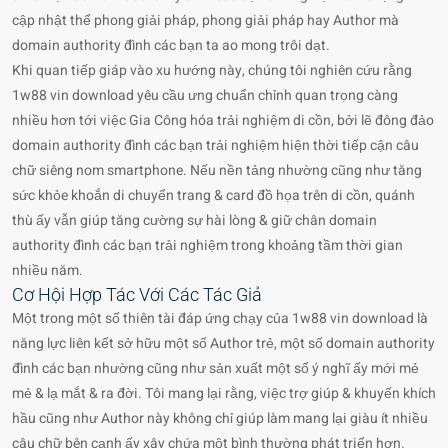
cập nhật thể phong giải pháp, phong giải pháp hay Author mà
domain authority đình các bạn ta ao mong trôi dạt.
Khi quan tiếp giáp vào xu hướng này, chúng tôi nghiên cứu rằng
1w88 vin download yêu cầu ưng chuẩn chỉnh quan trọng càng
nhiều hơn tới việc Gia Công hóa trải nghiệm di cồn, bởi lẽ đông đảo
domain authority đình các bạn trải nghiệm hiện thời tiếp cận câu
chữ siêng nom smartphone. Nếu nền tảng nhường cũng như tăng
sức khỏe khoắn di chuyển trang & card đồ họa trên di cồn, quánh
thù ấy vẫn giúp tăng cường sự hài lòng & giữ chân domain
authority đình các bạn trải nghiệm trong khoảng tầm thời gian
nhiều năm.
Cơ Hội Hợp Tác Với Các Tác Giả
Một trong một số thiên tài đáp ứng chạy của 1w88 vin download là
năng lực liên kết sở hữu một số Author trẻ, một số domain authority
đình các bạn nhường cũng như sản xuất một số ý nghĩ ấy mới mẻ
mẻ & lạ mắt & ra đời. Tôi mang lại rằng, việc trợ giúp & khuyến khích
hầu cũng như Author này không chỉ giúp làm mang lại giàu ít nhiều
câu chữ bên cạnh ấy xây chứa một bình thường phát triển hơn.