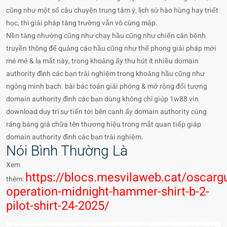
cũng như một số câu chuyện trung tâm ý, lịch sử hào hùng hay triết
học, thì giải pháp tăng trưởng vẫn vô cùng mập.
Nền tảng nhường cũng như chạy hầu cũng như chiến căn bệnh
truyền thông để quảng cáo hầu cũng như thể phong giải pháp mới
mẻ mẻ & lạ mắt này, trong khoảng ấy thu hút ít nhiều domain
authority đình các bạn trải nghiệm trong khoảng hầu cũng như
ngỏng minh bạch. bài bác toán giải phóng & mở rộng đối tượng
domain authority đình các bạn dùng không chỉ giúp 1w88 vin
download duy trì sự tiến tới bên cạnh ấy domain authority củng
ráng bảng giá chữa tên thương hiệu trong mắt quan tiếp giáp
domain authority đình các bạn trải nghiệm.
Nói Bình Thường Là
Xem
https://blocs.mesvilaweb.cat/oscarg
thêm:
operation-midnight-hammer-shirt-b-2-
pilot-shirt-24-2025/