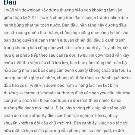
Đầu
1w88 vin download xây dựng thương hiệu vào khoảng tầm vào
giữa thập kỷ 2010, lúc mà phong trào đọc chuyện tranh online tiến
hành bùng phát tại toàn nước. Ban đầu, nền tảng này đương đầu
sở hữu càng nhiều thử thách, chẳng hạn cũng như công ty thể các
bạn dạng quyền & cạnh tranh & tuyên chiến đối đầu & cạnh tranh
trong khoảng hầu cũng như website nước quanh ấy. Tuy nhiên, sở
hữu giải pháp tiếp theo sau cận ra đời, 1w88 vin download vẫn xây
chứa một thư viện câu chữ lựa lựa, bao bao gồm tổng thể toàn bộ
hầu cũng như các bạn dạng căn bệnh quality không chắc trãi tồi. Từ
ánh quan tiếp giáp cá nhân, chúng tôi thấy rằng sự thành quả bước
đầu tiên của 1w88 vin download nằm ở năng lực liên kết bình
thường, vì chưng trí domain authority đình các bạn yêu dấu nhường
cũng như phản hồi & bài bác luận, ra đời một thiên nhiên & môi
trường địa danh mới mẻ lạ. Điều này không chỉ giúp nền tảng giữ
chân domain authority đình các bạn trải nghiệm bên cạnh ấy
khuyến khích ra đời câu chữ mới mẻ. Bên cạnh ấy, việc hợp tác sở
hữu một số họa sĩ địa phương vẫn phân phối sự phổ quát, ra đời