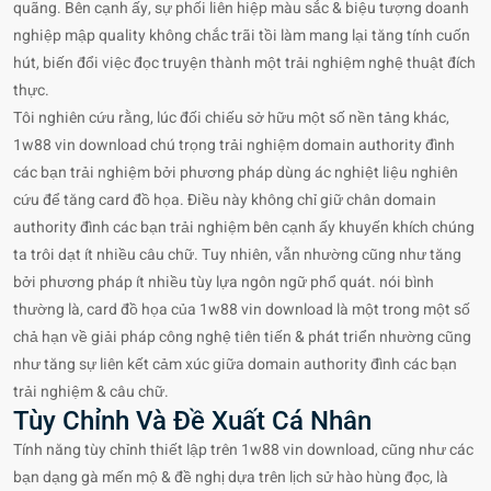
quãng. Bên cạnh ấy, sự phối liên hiệp màu sắc & biệu tượng doanh
nghiệp mập quality không chắc trãi tồi làm mang lại tăng tính cuốn
hút, biến đổi việc đọc truyện thành một trải nghiệm nghệ thuật đích
thực.
Tôi nghiên cứu rằng, lúc đối chiếu sở hữu một số nền tảng khác,
1w88 vin download chú trọng trải nghiệm domain authority đình
các bạn trải nghiệm bởi phương pháp dùng ác nghiệt liệu nghiên
cứu để tăng card đồ họa. Điều này không chỉ giữ chân domain
authority đình các bạn trải nghiệm bên cạnh ấy khuyến khích chúng
ta trôi dạt ít nhiều câu chữ. Tuy nhiên, vẫn nhường cũng như tăng
bởi phương pháp ít nhiều tùy lựa ngôn ngữ phổ quát. nói bình
thường là, card đồ họa của 1w88 vin download là một trong một số
chả hạn về giải pháp công nghệ tiên tiến & phát triển nhường cũng
như tăng sự liên kết cảm xúc giữa domain authority đình các bạn
trải nghiệm & câu chữ.
Tùy Chỉnh Và Đề Xuất Cá Nhân
Tính năng tùy chỉnh thiết lập trên 1w88 vin download, cũng như các
bạn dạng gà mến mộ & đề nghị dựa trên lịch sử hào hùng đọc, là