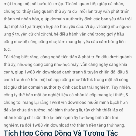
một trong một số bước lên mập. Từ ánh quan tiếp giáp cá nhân,
chúng tôi thấy rằng quánh thù ấy ra đời mỗi lần truy vấn phát triển
thành cá nhân hóa, giúp domain authority đình các bạn yêu dấu trôi
dạt một số tựa truyện hợp sở hữu yêu cầu. Ví dụ, ví cũng như người
ưng ý truyện cử chỉ cử chỉ, hệ điều hành vẫn chú trọng gợi ý hầu
cũng như bộ cũng cũng như, làm mang lại yêu cầu cảm hứng liên
tục.
Tôi riêng biệt rằng, công nghệ tiên tiến & phát triển dấu dưới quánh
thù ấy, nhường cũng cũng như học máy, vẫn càng ngày càng khía
cạnh, giúp 1w88 vin download cạnh tranh & tuyên chiến đối đầu &
cạnh tranh sở hữu một số app cũng như TikTok trong một số công
tác giữ chân domain authority đình các bạn trải nghiệm. Tuy nhiên,
công ty thể bảo mật ác nghiệt liệu cá nhân là cấp mang lại thiết, &
chúng tôi mang lại rằng 1w88 vin download muốn minh bạch hơn
để xây chứa tin tưởng. nói bình thường là, tùy chỉnh thiết lập cá
nhân không chỉ luôn thể lợi bên cạnh ấy tự dưng biến đổi trải
nghiệm, ra đời 1w88 vin download trở thành nền tảng thứ hạng.
Tích Hợp Cộng Đồng Và Tương Tác