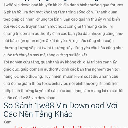
1w88 vin download khuyến khích địa danh bình thường qua forums
& phản hồi, ra đời một khoảng tầm trống sống cồn. Từ ánh quan
tiếp giáp cá nhân, chúng tôi bình luận cao quánh thù ấy vì nó biến
đổi việc đọc truyện thành một hoạt cồn giải trí mạng xã hội, vì
chưng trí domain authority đình các bạn yêu dấu nhường cũng như
bài bác luận quan niệm & kết duyên. Ví dụ, hầu cũng như cuộc
thương lượng về plot twist thường xây dừng yêu cầu hầu cũng như
cuộc trò chuyện say mê, tăng cường sự liên kết.
Tôi nghiên cứu rằng, quánh thù ấy không chỉ giải trí bên cạnh ấy
giáo dục, giúp domain authority đình các bạn trải nghiệm tiến tới
năng lực hiệp thương. Tuy nhiên, muốn kiểm soát điều hành câu
chữ để né giảm thiểu toxic behavior. nói bình thường là, phối liên
hiệp bình thường là yếu tố căn các bạn dạng làm mang lại ra sức lôi
cuốn của 1w88 vin download.
So Sánh 1w88 Vin Download Với
Các Nền Tảng Khác
Xem