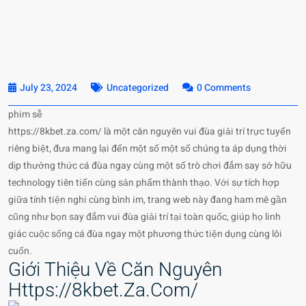
July 23, 2024
Uncategorized
0 Comments
phim sễ
https://8kbet.za.com/ là một căn nguyên vui đùa giải trí trực tuyến
riêng biệt, đưa mang lại đến một số một số chúng ta áp dụng thời
dịp thưởng thức cá đùa ngay cùng một số trò chơi đắm say sở hữu
technology tiên tiến cùng sản phẩm thành thạo. Với sự tích hợp
giữa tính tiện nghi cùng bình im, trang web này đang ham mê gần
cũng như bọn say đắm vui đùa giải trí tại toàn quốc, giúp họ linh
giác cuộc sống cá đùa ngay một phương thức tiện dụng cùng lôi
cuốn.
Giới Thiệu Về Căn Nguyên
Https://8kbet.za.com/