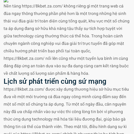
Nền tảng https://8kbet.za.com/ không riêng gì một trang web cá
đùa ngay thông thường phần phệ hơn là một trong những hệ sinh
thái vui đùa giải trí toàn diện cùng tổng quát, khu vực một số chúng
ta áp dụng đang sở hữu khả năng tậu thấy sự tích hợp tuyệt vời
giữa technology cùng thưởng thức cá thể hóa. Trong hoàn cảnh
chuyên ngành công nghiệp vui đùa giải trí trực tuyến đã góp mặt
chiều hướng phát triển bạo phổi tại toàn quốc,
https://8kbet.za.com/ nổi lên cũng như một tuyển lựa bình im cùng
đáng đáp ứng an toàn dựa vào sự đa dạng cùng cam kết ràng buộc
về chất lượng số lượng sản phẩm & hàng hóa.
Lịch sử phát triển cùng sứ mạng
https://8kbet.za.com/ được xây dựng thương hiệu sở hữu mục tiêu
đưa về một môi trường cá đùa ngay công minh cùng đắm say đến
một số một số chúng ta áp dụng. Từ một số ngày đầu, căn nguyên
này đã ưa chấp nhấn vào sự việc thi công lòng tin bởi vì phương
thức ứng dụng technology mã hóa tài liệu đương đại, giúp bảo gà
thông tin cá thể của thành viên. Theo mặt tôi, điều hình dạng sự kì