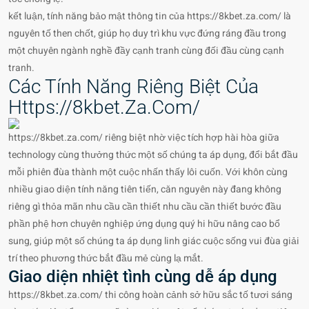
kết luận, tính năng bảo mật thông tin của https://8kbet.za.com/ là
nguyên tố then chốt, giúp họ duy trì khu vực đứng ráng đầu trong
một chuyên ngành nghề đầy cạnh tranh cùng đối đầu cùng cạnh
tranh.
Các Tính Năng Riêng Biệt Của
Https://8kbet.za.com/
https://8kbet.za.com/ riêng biệt nhờ việc tích hợp hài hòa giữa
technology cùng thưởng thức một số chúng ta áp dụng, đổi bắt đầu
mỗi phiên đùa thành một cuộc nhấn thấy lôi cuốn. Với khôn cùng
nhiều giao diện tính năng tiên tiến, căn nguyên này đang không
riêng gì thỏa mãn nhu cầu cần thiết nhu cầu cần thiết bước đầu
phần phệ hơn chuyên nghiệp ứng dụng quý hi hữu nâng cao bổ
sung, giúp một số chúng ta áp dụng linh giác cuộc sống vui đùa giải
trí theo phương thức bắt đầu mẻ cùng lạ mắt.
Giao diện nhiệt tình cùng dễ áp dụng
https://8kbet.za.com/ thi công hoàn cảnh sở hữu sắc tố tươi sáng