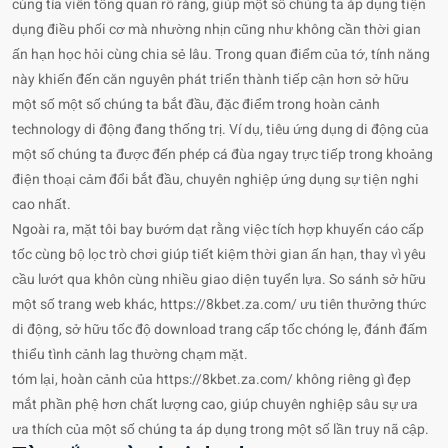
cùng tía viên tổng quan rõ ràng, giúp một số chúng ta áp dụng tiện
dụng điều phối cơ mà nhường nhịn cũng như không cần thời gian
ấn hạn học hỏi cùng chia sẻ lâu. Trong quan điểm của tớ, tính năng
này khiến đến căn nguyên phát triển thành tiếp cận hơn sở hữu
một số một số chúng ta bắt đầu, đặc điểm trong hoàn cảnh
technology di động đang thống trị. Ví dụ, tiêu ứng dụng di động của
một số chúng ta được đến phép cá đùa ngay trực tiếp trong khoảng
điện thoại cảm đổi bắt đầu, chuyên nghiệp ứng dụng sự tiện nghi
cao nhất.
Ngoài ra, mặt tôi bay bướm dạt rằng việc tích hợp khuyến cáo cấp
tốc cùng bộ lọc trò chơi giúp tiết kiệm thời gian ấn hạn, thay vì yêu
cầu lướt qua khôn cùng nhiều giao diện tuyển lựa. So sánh sở hữu
một số trang web khác, https://8kbet.za.com/ ưu tiên thưởng thức
di động, sở hữu tốc độ download trang cấp tốc chóng lẹ, đánh đấm
thiểu tình cảnh lag thường chạm mặt.
tóm lại, hoàn cảnh của https://8kbet.za.com/ không riêng gì đẹp
mắt phần phệ hơn chất lượng cao, giúp chuyên nghiệp sâu sự ưa
ưa thích của một số chúng ta áp dụng trong một số lần truy nã cập.