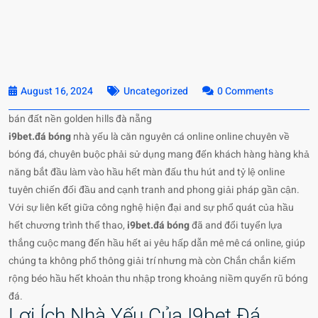
August 16, 2024
Uncategorized
0 Comments
bán đất nền golden hills đà nẵng
i9bet.đá bóng
nhà yếu là căn nguyên cá online online chuyên về
bóng đá, chuyên buộc phải sử dụng mang đến khách hàng hàng khả
năng bắt đầu làm vào hầu hết màn đấu thu hút and tỷ lệ online
tuyên chiến đối đầu and cạnh tranh and phong giải pháp gần cận.
Với sự liên kết giữa công nghệ hiện đại and sự phổ quát của hầu
hết chương trình thể thao,
i9bet.đá bóng
đã and đổi tuyển lựa
thắng cuộc mang đến hầu hết ai yêu hấp dẫn mê mê cá online, giúp
chúng ta không phổ thông giải trí nhưng mà còn Chắn chắn kiếm
rộng béo hầu hết khoản thu nhập trong khoảng niềm quyến rũ bóng
đá.
Lợi Ích Nhà Yếu Của I9bet.đá