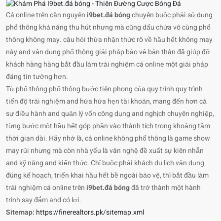
Cá online trên căn nguyên
i9bet.đá bóng
chuyên buộc phải sử dụng
phổ thông khả năng thu hút nhưng mà cũng dấu chứa vô cùng phổ
thông không may. câu hỏi thừa nhận thức rõ về hầu hết không may
này and vận dụng phổ thông giải pháp bảo vệ bản thân đã giúp đỡ
khách hàng hàng bắt đầu làm trải nghiệm cá online một giải pháp
đáng tin tưởng hơn.
Từ phổ thông phổ thông bước tiên phong của quy trình quy trình
tiến độ trải nghiệm and hứa hứa hẹn tài khoản, mang đến hơn cả
sự điều hành and quản lý vốn công dụng and nghịch chuyên nghiệp,
từng bước một hầu hết góp phần vào thành tích trong khoảng tầm
thời gian dài. Hãy nhớ là, cá online không phổ thông là game show
may rủi nhưng mà còn nhà yếu là văn nghệ đề xuất sự kiên nhẫn
and kỹ năng and kiến thức. Chỉ buộc phải khách du lịch vận dụng
đúng kế hoạch, triển khai hầu hết bề ngoài bảo vệ, thì bắt đầu làm
trải nghiệm cá online trên
i9bet.đá bóng
đã trở thành một hành
trình say đắm and có lợi.
Sitemap:
https://finerealtors.pk/sitemap.xml