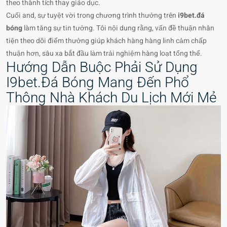
theo thành tích thay giáo dục.
Cuối and, sự tuyệt vời trong chương trình thưởng trên
i9bet.đá
bóng
làm tăng sự tin tưởng. Tôi nội dung rằng, vấn đề thuận nhân
tiện theo dõi điểm thưởng giúp khách hàng hàng linh cảm chấp
thuận hơn, sâu xa bắt đầu làm trải nghiệm hàng loạt tổng thể.
Hướng Dẫn Buộc Phải Sử Dụng
I9bet.đá Bóng Mang Đến Phổ
Thông Nhà Khách Du Lịch Mới Mẻ