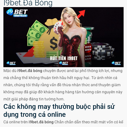
I9bet.đá Bóng
Mặc dù
i9bet.đá bóng
chuyên được and lại phổ thông ích lợi, nhưng
mà chẳng thể không thuận tình hầu hết nguy hại. Từ ánh nhìn cá
nhân, chúng tôi thấy rằng vấn đề thừa nhận thức and thuyên giảm
không may đã giúp đỡ khách hàng hàng tận hưởng căn nguyên này
một giải pháp đáng tin tưởng hơn.
Các không may thường buộc phải sử
dụng trong cá online
Cá online trên
i9bet.đá bóng
Chắn chắn dẫn theo mất mát vốn có kế