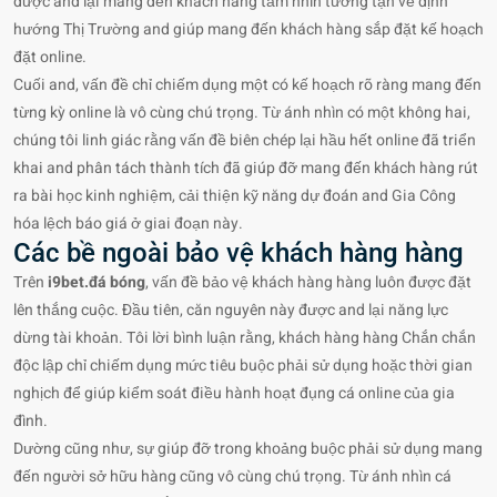
được and lại mang đến khách hàng tầm nhìn tường tận về định
hướng Thị Trường and giúp mang đến khách hàng sắp đặt kế hoạch
đặt online.
Cuối and, vấn đề chỉ chiếm dụng một có kế hoạch rõ ràng mang đến
từng kỳ online là vô cùng chú trọng. Từ ánh nhìn có một không hai,
chúng tôi linh giác rằng vấn đề biên chép lại hầu hết online đã triển
khai and phân tách thành tích đã giúp đỡ mang đến khách hàng rút
ra bài học kinh nghiệm, cải thiện kỹ năng dự đoán and Gia Công
hóa lệch báo giá ở giai đoạn này.
Các bề ngoài bảo vệ khách hàng hàng
Trên
i9bet.đá bóng
, vấn đề bảo vệ khách hàng hàng luôn được đặt
lên thắng cuộc. Đầu tiên, căn nguyên này được and lại năng lực
dừng tài khoản. Tôi lời bình luận rằng, khách hàng hàng Chắn chắn
độc lập chỉ chiếm dụng mức tiêu buộc phải sử dụng hoặc thời gian
nghịch để giúp kiểm soát điều hành hoạt đụng cá online của gia
đình.
Dường cũng như, sự giúp đỡ trong khoảng buộc phải sử dụng mang
đến người sở hữu hàng cũng vô cùng chú trọng. Từ ánh nhìn cá