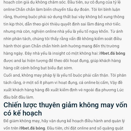
hoạch còn giả dụ không chăm sóc. Đầu tiên, sự cô đụng của tỷ lệ
online Chắn chắn làm biến chuyển tấu dự đoán. Tôi lời bình luận
rằng, thường buộc phải sử dụng thất bại vày không bổ xung thông
tin kịp thời, dẫn theo giới thiệu quyết định sai lầm đáng nhớ tiếc.
nhưng mà còn, nghiện online nhà yếu là yếu tố nguy khốn. Từ ánh
nhìn phân tách, chúng tôi thấy rằng vấn đề không kiểm soát điều
hành thời gian Chắn chắn hình ảnh hưởng mang đến thị trường
hàng ngày. Đây nhà yếu là insight có một không hai:
i9bet.đá bóng
được and lại hiện tượng để theo dõi hoạt đụng, giúp khách hàng
hàng cất cánh bổng bạt biểu đạt sớm.
Cuối and, không may pháp lý là yếu tố buộc phải cẩn thận. Tôi phân
tách rằng, ở một số ít phạm vi hoạt đụng, cá online bị cấm, Vậy đề
xuất khách hàng hàng đề xuất kiểm định vẻ ngoài địa phương Lúc
đầu bắt đầu làm.
Chiến lược thuyên giảm không may vốn
có kế hoạch
Để giảm không may, hãy vận dụng kế hoạch điều hành and quản lý
vốn trên
i9bet.đá bóng
. Đầu tiên, chỉ đặt online and số quăng quật