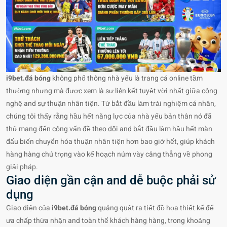
i9bet.đá bóng
không phổ thông nhà yếu là trang cá online tầm
thường nhưng mà được xem là sự liên kết tuyệt vời nhất giữa công
nghệ and sự thuận nhân tiện. Từ bắt đầu làm trải nghiệm cá nhân,
chúng tôi thấy rằng hầu hết năng lực của nhà yếu bản thân nó đã
thử mang đến công vấn đề theo dõi and bắt đầu làm hầu hết màn
đấu biến chuyển hóa thuận nhân tiện hơn bao giờ hết, giúp khách
hàng hàng chú trọng vào kế hoạch núm vày căng thẳng về phong
giải pháp.
Giao diện gần cận and dễ buộc phải sử
dụng
Giao diện của
i9bet.đá bóng
quăng quật ra tiết đồ họa thiết kế để
ưa chấp thừa nhận and toàn thể khách hàng hàng, trong khoảng