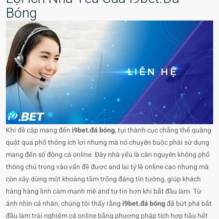
Bóng
Khi đề cập mang đến
i9bet.đá bóng
, tụi thành cục chẳng thể quăng
quật qua phổ thông ích lợi nhưng mà nó chuyên buộc phải sử dụng
mang đến số đông cá online. Đây nhà yếu là căn nguyên không phổ
thông chú trọng vào vấn đề được and lại tỷ lệ online cao nhưng mà
còn xây dừng một khoảng tầm trống đáng tin tưởng, giúp khách
hàng hàng linh cảm mạnh mẽ and tự tin hơn khi bắt đầu làm. Từ
ánh nhìn cá nhân, chúng tôi thấy rằng
i9bet.đá bóng
đã bứt phá bắt
đầu làm trải nghiệm cá online bằng phương pháp tích hợp hầu hết