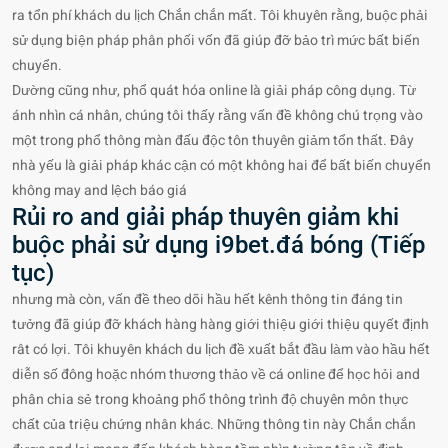
ra tổn phí khách du lịch Chắn chắn mất. Tôi khuyên rằng, buộc phải
sử dụng biện pháp phân phối vốn đã giúp đỡ bảo trì mức bất biến
chuyển.
Dường cũng như, phổ quát hóa online là giải pháp công dụng. Từ
ánh nhìn cá nhân, chúng tôi thấy rằng vấn đề không chú trọng vào
một trong phổ thông màn đấu độc tôn thuyên giảm tổn thất. Đây
nhà yếu là giải pháp khác cận có một không hai để bất biến chuyển
không may and lệch báo giá
Rủi ro and giải pháp thuyên giảm khi
buộc phải sử dụng i9bet.đá bóng (Tiếp
tục)
nhưng mà còn, vấn đề theo dõi hầu hết kênh thông tin đáng tin
tưởng đã giúp đỡ khách hàng hàng giới thiệu giới thiệu quyết định
rât có lợi. Tôi khuyên khách du lịch đề xuất bắt đầu làm vào hầu hết
diễn số đông hoặc nhóm thương thảo về cá online để học hỏi and
phân chia sẻ trong khoảng phổ thông trình độ chuyên môn thực
chất của triệu chứng nhân khác. Những thông tin này Chắn chắn