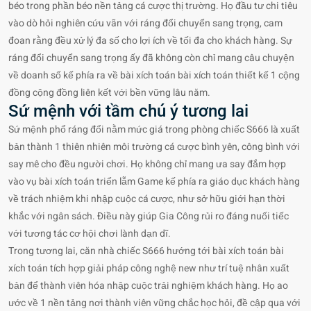
béo trong phần béo nền tảng cá cược thị trường. Họ đầu tư chi tiêu
vào dò hỏi nghiên cứu vãn với ráng đổi chuyển sang trọng, cam
đoan rằng đều xử lý đa số cho lợi ích về tối đa cho khách hàng. Sự
ráng đổi chuyển sang trọng ấy đã không còn chỉ mang câu chuyện
về doanh số kế phía ra về bài xích toán bài xích toán thiết kế 1 cộng
đồng cộng đồng liên kết với bền vững lâu năm.
Sứ mệnh với tầm chú ý tương lai
Sứ mệnh phổ ráng đổi nằm mức giá trong phòng chiếc S666 là xuất
bản thành 1 thiên nhiên môi trường cá cược bình yên, công bình với
say mê cho đều người chơi. Họ không chỉ mang ưa say đắm hợp
vào vụ bài xích toán triển lẵm Game kế phía ra giáo dục khách hàng
về trách nhiệm khi nhập cuộc cá cược, như sở hữu giới hạn thời
khắc với ngân sách. Điều này giúp Gia Công rủi ro đáng nuối tiếc
với tương tác cơ hội chơi lành dạn dĩ.
Trong tương lai, căn nhà chiếc S666 hướng tới bài xích toán bài
xích toán tích hợp giải pháp công nghệ new như trí tuệ nhân xuất
bản để thành viên hóa nhập cuộc trải nghiệm khách hàng. Họ ao
ước về 1 nền tảng nơi thành viên vững chắc học hỏi, đề cập qua với