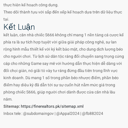
thực hiện kế hoạch công dụng.
Theo dõi thành tựu với sắp đến xếp kế hoạch dựa trên dữ liệu thực
tại.
Kết Luận
kết luận, căn nhà chiếc S666 không chỉ mang 1 nền tảng cá cược kế
phía ra là sự tích hợp tuyệt vời giữa giải pháp công nghệ, sự lan
rộng hình mẫu thiết kế với ký kết bảo mật, cho dung dịch lượng béo
cho người chơi. Từ lịch sử dân tộc ráng đổi chuyển sang trọng cứng
cáp cho những Game say mê với hướng dẫn thực hiện dễ dàng với
đối chọi giản, nó giãi tỏ vày tư ráng đứng đầu tiên trong lĩnh vực
kinh doanh. Dù mang 1 số trong phần béo nhược điểm, phần béo
điểm hay diệu kỳ đã dẫn tới sự sự cuốn hút nằm mức giá trong
phòng chiếc S666, giúp người chơi dành được cửa căn nhà lâu
năm.
Sitemap:
https://finerealtors.pk/sitemap.xml
Inbox tele : @subdomaingov | @Appal2024 | @fb882024