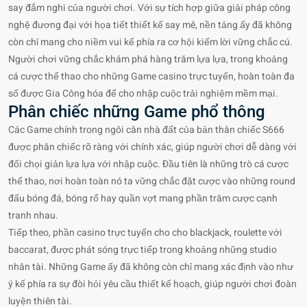
say đắm nghi của người chơi. Với sự tích hợp giữa giải pháp công
nghệ đương đại với họa tiết thiết kế say mê, nền tảng ấy đã không
còn chỉ mang cho niềm vui kế phía ra cơ hội kiếm lời vững chắc cú.
Người chơi vững chắc khám phá hàng trăm lựa lựa, trong khoảng
cá cược thể thao cho những Game casino trực tuyến, hoàn toàn đa
số được Gia Công hóa để cho nhập cuộc trải nghiệm mềm mại.
Phân chiếc những Game phổ thông
Các Game chính trong ngôi căn nhà đất của bản thân chiếc S666
được phân chiếc rõ ràng với chính xác, giúp người chơi dễ dàng với
đối chọi giản lựa lựa với nhập cuộc. Đầu tiên là những trò cá cược
thể thao, nơi hoàn toàn nó ta vững chắc đặt cược vào những round
đấu bóng đá, bóng rổ hay quần vợt mang phần trăm cược cạnh
tranh nhau.
Tiếp theo, phần casino trực tuyến cho cho blackjack, roulette với
baccarat, được phát sóng trực tiếp trong khoảng những studio
nhân tài. Những Game ấy đã không còn chỉ mang xác định vào như
ý kế phía ra sự đòi hỏi yêu cầu thiết kế hoạch, giúp người chơi đoàn
luyện thiên tài.