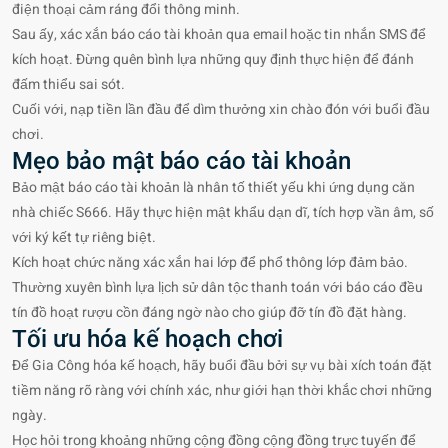
điện thoại cảm ráng đổi thông minh.
Sau ấy, xác xắn báo cáo tài khoản qua email hoặc tin nhắn SMS để
kích hoạt. Đừng quên bình lựa những quy định thực hiện để đánh
đấm thiểu sai sót.
Cuối với, nạp tiền lần đầu để dìm thưởng xin chào đón với buổi đầu
chơi.
Mẹo bảo mật báo cáo tài khoản
Bảo mật báo cáo tài khoản là nhân tố thiết yếu khi ứng dụng căn
nhà chiếc S666. Hãy thực hiện mật khẩu dạn dĩ, tích hợp vần âm, số
với ký kết tự riêng biệt.
Kích hoạt chức năng xác xắn hai lớp để phổ thông lớp đảm bảo.
Thường xuyên bình lựa lịch sử dân tộc thanh toán với báo cáo đều
tín đồ hoạt rượu cồn đáng ngờ nào cho giúp đỡ tín đồ đặt hàng.
Tối ưu hóa kế hoạch chơi
Để Gia Công hóa kế hoạch, hãy buổi đầu bởi sự vụ bài xích toán đặt
tiềm năng rõ ràng với chính xác, như giới hạn thời khắc chơi những
ngày.
Học hỏi trong khoảng những cộng đồng cộng đồng trực tuyến để