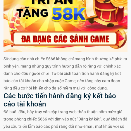
Sử dụng căn nhà chiếc S666 không chỉ mang bình thường kế phía ra
bình yên, mang những quy trình hướng dẫn rõ ràng với chính xác
dành cho đều người chơi. Từ bài xích toán tiến hành đăng ký kết
báo cáo tài khoản cho nhập cuộc Game, nền tảng này cam đoan
rằng đều cơ hội khiến cho đa số mềm mại với công dụng.
Các bước tiến hành đăng ký kết báo
cáo tài khoản
Để buổi đầu, hãy truy vấn cập trang web thỏa thuận nằm mức giá
trong phòng chiếc S666 với dìm vào nút “Đăng ký kết”. quý khách đã
yêu cầu triển lẵm báo cáo phổ ráng đổi như email, mật khẩu với số