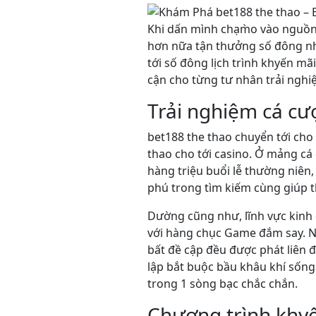
Khi dấn mình chạm̀o vào nguồn
hơn nữa tận thưởng số đông nhâ
tới số đông lịch trình khyến mã
cận cho từng tư nhân trải nghi
Trải nghiệm cá cư
bet188 the thao chuyển tới cho 
thao cho tới casino. Ở mảng cá
hàng triệu buổi lễ thường niên,
phú trong tìm kiếm cùng giúp th
Dường cũng như, lĩnh vực kinh 
với hàng chục Game đắm say. N
bất đề cập đều được phát liên 
lập bắt buộc bầu khâu khí sống
trong 1 sòng bạc chắc chắn.
Chương trình khy