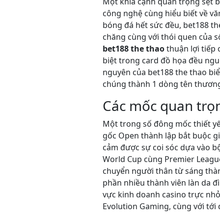
Một khía cạnh quan trọng sệt b
công nghệ cùng hiểu biết về vă
bóng đá hết sức đều, bet188 th
chăng cùng với thói quen của s
bet188 the thao
thuận lợi tiếp
biệt trong card đồ họa đều ngu
nguyên của bet188 the thao biểu
chúng thành 1 dòng tên thương
Các mốc quan trọng
Một trong số đông mốc thiết yế
gốc Open thành lập bắt buộc giả
cảm được sự coi sóc dựa vào b
World Cup cùng Premier League
chuyển người thân từ sáng thàn
phần nhiều thành viên làn da đ
vực kinh doanh casino trực n
Evolution Gaming, cùng với tới 