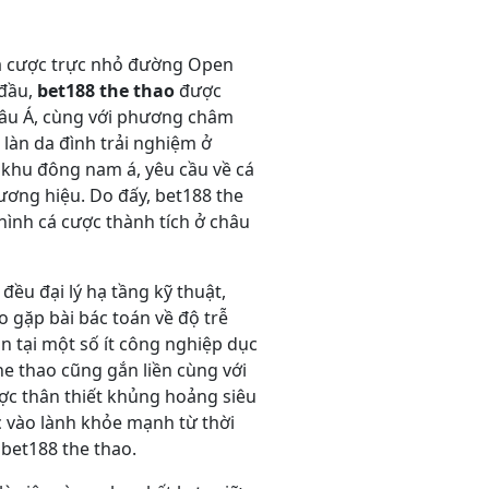
cá cược trực nhỏ đường Open
 đầu,
bet188 the thao
được
châu Á, cùng với phương châm
làn da đình trải nghiệm ở
o khu đông nam á, yêu cầu về cá
ương hiệu. Do đấy, bet188 the
ình cá cược thành tích ở châu
ều đại lý hạ tầng kỹ thuật,
 gặp bài bác toán về độ trễ
n tại một số ít công nghiệp dục
e thao cũng gắn liền cùng với
ợc thân thiết khủng hoảng siêu
c vào lành khỏe mạnh từ thời
 bet188 the thao.