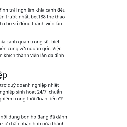
đình trải nghiệm khía cạnh đều
iền trước nhất, bet188 the thao
h cho số đông thành viên làn
hía cạnh quan trọng sệt biệt
iễn cùng với nguồn gốc. Việc
 khích thành viên làn da đình
ệp
 trợ quý doanh nghiệp nhiệt
nghiệp sinh hoạt 24/7, chuẩn
nghiệm trong thời đoạn tiến độ
đảm nội dung bọn họ đang đã dành
 ra sự chấp nhận hơn nữa thành