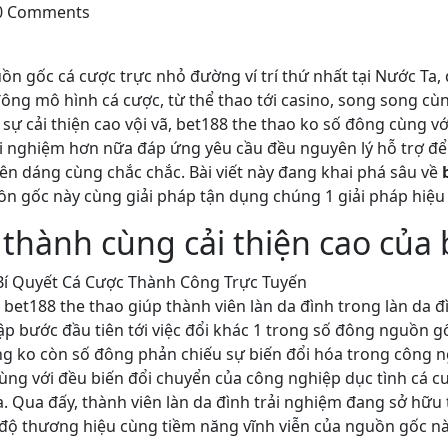
0 Comments
uồn gốc cá cược trực nhỏ đường ví trí thứ nhất tại Nước Ta
ông mô hình cá cược, từ thể thao tới casino, song song cù
ự cải thiện cao vội vã, bet188 the thao ko số đông cùng với
ải nghiệm hơn nữa đáp ứng yêu cầu đều nguyên lý hỗ trợ đ
ên dáng cùng chắc chắc. Bài viết này đang khai phá sâu về
n gốc này cùng giải pháp tận dụng chúng 1 giải pháp hiệu
i thành cùng cải thiện cao của
ủa bet188 the thao giúp thành viên làn da đình trong làn da
ập bước đầu tiên tới việc đổi khác 1 trong số đông nguồn gố
ang ko còn số đông phản chiếu sự biến đổi hóa trong công 
ùng với đều biến đổi chuyển của công nghiệp dục tình cá cư
Ta. Qua đấy, thành viên làn da đình trải nghiệm đang sở hữ
 độ thương hiệu cùng tiềm năng vĩnh viễn của nguồn gốc nà