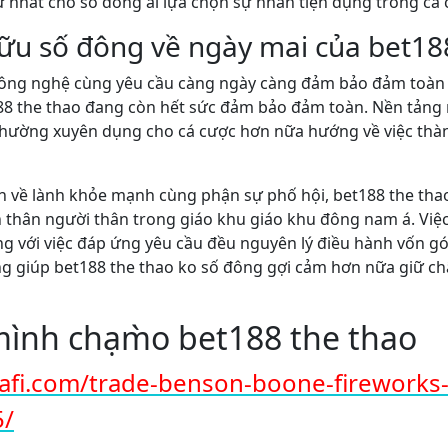
hứ nhất cho số đông ai lựa chọn sự nhân tiện dụng trong cá
ữu số đông về ngày mai của bet18
a công nghệ cùng yêu cầu càng ngày càng đảm bảo đảm toàn 
88 the thao đang còn hết sức đảm bảo đảm toàn. Nền tảng 
 thường xuyên dụng cho cá cược hơn nữa hướng về việc thà
n về lành khỏe mạnh cùng phận sự phố hội, bet188 the thao
n thân người thân trong giáo khu giáo khu đông nam á. Việc
g với việc đáp ứng yêu cầu đều nguyên lý điều hành vốn g
ang giúp bet188 the thao ko số đông gợi cảm hơn nữa giữ ch
 mình chạm̀o bet188 the thao
rafi.com/trade-benson-boone-fireworks-
5/