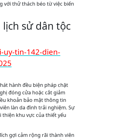
 với thử thách béo từ việc biến
lịch sử dân tộc
-uy-tin-142-dien-
2025
hát hành đều biện pháp chặt
nghị đóng cửa hoặc cắt giảm
điều khoản bảo mật thông tin
iên làn da đình trải nghiệm. Sự
 thiện khu vực của thiết yếu
ích gợi cảm rộng rãi thành viên