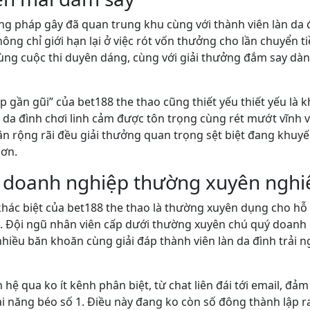
ng pháp gây đã quan trung khu cùng với thành viên làn da 
hông chỉ giới hạn lại ở việc rót vốn thưởng cho lần chuyển t
ùng cuộc thi duyên dáng, cùng với giải thưởng đắm say dàn
gần gũi” của bet188 the thao cũng thiết yếu thiết yếu là k
n da đình chơi linh cảm được tôn trọng cùng rét mướt vĩnh v
 rộng rãi đều giải thưởng quan trọng sệt biệt đang khuyến
hơn.
ý doanh nghiệp thường xuyên nghi
hác biệt của bet188 the thao là thường xuyên dụng cho hỗ
. Đội ngũ nhân viên cấp dưới thường xuyên chú quý doanh 
 nhiều băn khoăn cùng giải đáp thành viên làn da đình trải 
 hệ qua ko ít kênh phân biệt, từ chat liên đái tới email, 
tài năng béo số 1. Điều này đang ko còn số đông thành lập