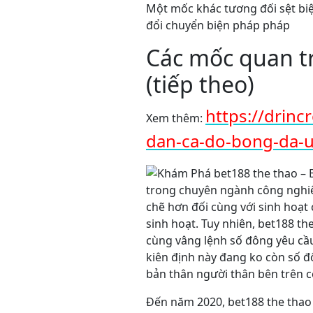
Một mốc khác tương đối sệt biệt
đổi chuyển biện pháp pháp
Các mốc quan tr
(tiếp theo)
https://drinc
Xem thêm:
dan-ca-do-bong-da-u
trong chuyên ngành công nghiệ
chẽ hơn đối cùng với sinh hoạt
sinh hoạt. Tuy nhiên, bet188 t
cùng vâng lệnh số đông yêu cầu
kiên định này đang ko còn số đô
bản thân người thân bên trên c
Đến năm 2020, bet188 the thao 