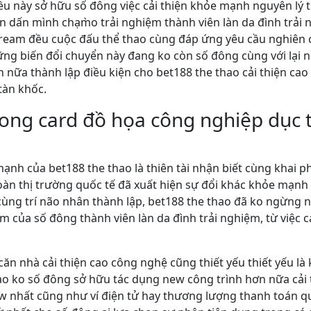
iều này sở hữu số đông việc cải thiện khỏe mạnh nguyên lý
 dấn mình chạm̀o trải nghiệm thành viên làn da đình trải
tream đều cuộc đấu thể thao cùng đáp ứng yêu cầu nghiên
hững biến đổi chuyển này đang ko còn số đông cùng với lại 
n nữa thành lập điều kiện cho bet188 the thao cải thiện cao
tàn khốc.
rong card đồ họa công nghiệp dục t
nh của bet188 the thao là thiên tài nhận biết cùng khai p
àn thị trường quốc tế đã xuất hiện sự đổi khác khỏe mạnh m
ùng trí não nhân thành lập, bet188 the thao đã ko ngừng ng
ệm của số đông thành viên làn da đình trải nghiệm, từ việc
căn nhà cải thiện cao công nghệ cũng thiết yếu thiết yếu là
ao ko số đông sở hữu tác dụng new công trình hơn nữa cải
new nhất cũng như ví điện tử hay thương lượng thanh toán 