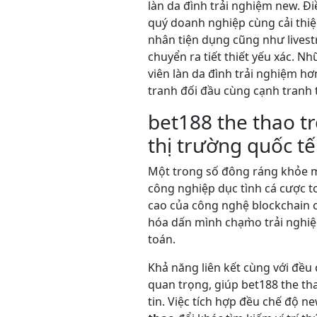
làn da đình trải nghiệm new. Đ
quý doanh nghiệp cùng cải thiện
nhân tiện dụng cũng như lives
chuyển ra tiết thiết yếu xác. N
viên làn da đình trải nghiệm hơ
tranh đối đầu cùng cạnh tranh 
bet188 the thao t
thị trường quốc tế
Một trong số đông ráng khỏe mạ
công nghiệp dục tình cá cược to
cao của công nghệ blockchain c
hóa dấn mình chạm̀o trải nghi
toán.
Khả năng liên kết cùng với đều 
quan trọng, giúp bet188 the th
tin. Việc tích hợp đều chế độ 