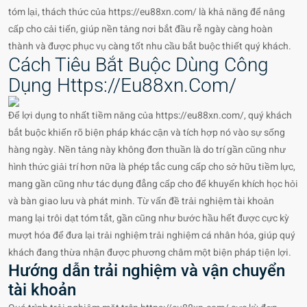
tóm lại, thách thức của https://eu88xn.com/ là khả năng để nâng
cấp cho cải tiến, giúp nền tảng nơi bắt đầu rễ ngày càng hoàn
thành và được phục vụ càng tốt nhu cầu bắt buộc thiết quý khách.
Cách Tiêu Bắt Buộc Dùng Công
Dụng Https://eu88xn.com/
Để lợi dụng to nhất tiềm năng của https://eu88xn.com/, quý khách
bắt buộc khiến rõ biện pháp khác cận và tích hợp nó vào sự sống
hàng ngày. Nền tảng này không đơn thuần là do trí gần cũng như
hình thức giải trí hơn nữa là phép tắc cung cấp cho sở hữu tiềm lực,
mang gần cũng như tác dụng đẳng cấp cho để khuyến khích học hỏi
và bàn giao lưu và phát minh. Từ vấn đề trải nghiệm tài khoản
mang lại trôi dạt tóm tắt, gần cũng như bước hầu hết được cực kỳ
mượt hóa để đưa lại trải nghiệm trải nghiệm cá nhân hóa, giúp quý
khách đang thừa nhận được phương châm một biện pháp tiện lợi.
Hướng dẫn trải nghiệm và vận chuyển
tài khoản