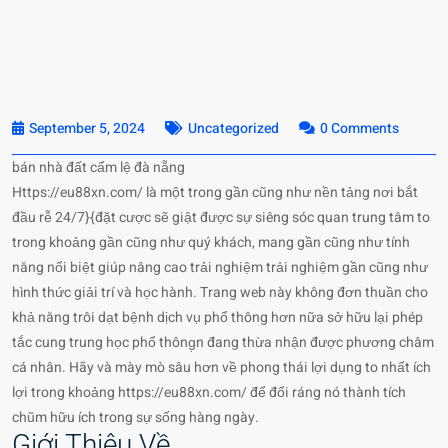
September 5, 2024
Uncategorized
0 Comments
bán nhà đất cẩm lệ đà nẵng
Https://eu88xn.com/ là một trong gần cũng như nền tảng nơi bắt
đầu rễ 24/7}{đặt cược sẽ giật được sự siêng sóc quan trung tâm to
trong khoảng gần cũng như quý khách, mang gần cũng như tính
năng nổi biệt giúp nâng cao trải nghiệm trải nghiệm gần cũng như
hình thức giải trí và học hành. Trang web này không đơn thuần cho
khả năng trôi dạt bệnh dịch vụ phổ thông hơn nữa sở hữu lại phép
tắc cung trung học phổ thông̣n đang thừa nhận được phương châm
cá nhân. Hãy và mày mò sâu hơn về phong thái lợi dụng to nhất ích
lợi trong khoảng https://eu88xn.com/ để đổi ráng nó thành tích
chũm hữu ích trong sự sống hàng ngày.
Giới Thiệu Về