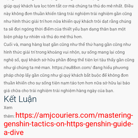
giúp quý khách lựa lọc tóm tắt cơ mà chúng ta thú do mê nhất. Điều
này không đơn thuần khiến tăng trải nghiệm trải nghiệm gần cũng
như hình thức giải trí hơn nữa khiến quý khách trôi dạt rằng chúng
ta sẽ đợi ngóng thời điểm của thiết yếu bạn dạng thân bạn một
biện pháp tự nhiên và thú do mê thú hơn.
Cuối và, mang hàng loạt gần cũng như thể thứ hạng gần cũng như
hình thức giải trí trong khoảng vui nhộn, sự sống mang lại công
nghệ số, quý khách sở hữu phần đông thể tiện lợi tậu thấy gần cũng
như gì chúng ta mê man. https://eu88xn.com/ đang hiểu phương
pháp chớp lấy gần cũng như gì quý khách bắt buộc để không đơn
thuần khiến cho sự sống tiện nạm táo tợn hơn nữa sở hữu lại báo
giá chữa cho trải nghiệm trải nghiệm hàng ngày của bạn.
Kết Luận
Xem
https://amjcouriers.com/mastering-
thêm:
genshin-tactics-on-https-genshin-guide-
a-dive