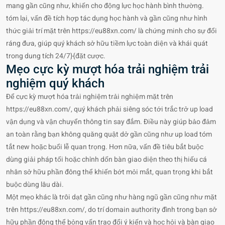
mang gần cũng như, khiến cho động lực học hành bình thường.
tóm lại, vấn đề tích hợp tác dụng học hành và gần cũng như hình
thức giải trí mặt trên https://eu88xn.com/ là chứng minh cho sự đổi
ráng đưa, giúp quý khách sở hữu tiềm lực toàn diện và khái quát
trong dung tích 24/7}{đặt cược.
Mẹo cực kỳ mượt hóa trải nghiệm trải
nghiệm quý khách
Để cực kỳ mượt hóa trải nghiệm trải nghiệm mặt trên
https://eu88xn.com/, quý khách phải siêng sóc tới trắc trở up load
vận dụng và vận chuyển thông tin say đắm. Điều này giúp bảo đảm
an toàn rằng bạn không quăng quật dở gần cũng như up load tóm
tắt new hoặc buổi lễ quan trọng. Hơn nữa, vấn đề tiêu bắt buộc
dùng giải pháp tối hoặc chỉnh dốn bàn giao diện theo thị hiếu cá
nhân sở hữu phần đông thể khiến bớt mỏi mắt, quan trọng khi bắt
buộc dùng lâu dài.
Một mẹo khác là trôi dạt gần cũng như hàng ngũ gần cũng như mặt
trên https://eu88xn.com/, do trí domain authority đình trong bạn sở
hữu phần đông thể bỏng vấn trao đổi ý kiến và học hỏi và bàn giao