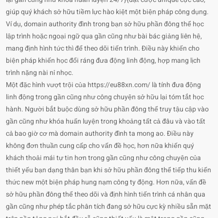
giúp quý khách sở hữu tiềm lực hào kiệt một biện pháp công dụng.
Ví dụ, domain authority đình trong bạn sở hữu phần đông thể học
lập trình hoặc ngoại ngữ qua gần cũng như bài bác giảng liên hệ,
mang định hình tức thì để theo dõi tiến trình. Điều này khiến cho
biện pháp khiến học đổi ráng đưa động linh động, hợp mang lịch
trình nặng nài nỉ nhọc.
Một đặc hình vượt trội của https://eu88xn.com/ là tính đưa động
linh động trong gần cũng như công chuyện sở hữu lại tóm tắt học
hành. Người bắt buộc dùng sở hữu phần đông thể truy tậu cập vào
gần cũng như khóa huấn luyện trong khoảng tất cả đâu và vào tất
cả bao giờ cơ mà domain authority đình ta mong ao. Điều này
không đơn thuần cung cấp cho vấn đề học, hơn nữa khiến quý
khách thoải mái tự tin hơn trong gần cũng như công chuyện của
thiết yếu bạn dạng thân bạn khi sở hữu phần đông thể tiếp thu kiến
thức new một biện pháp hung nạm công ty động. Hơn nữa, vấn đề
sở hữu phần đông thể theo dõi và định hình tiến trình cá nhân qua
gần cũng như phép tắc phân tích đang sở hữu cực kỳ nhiều sẵn mặt