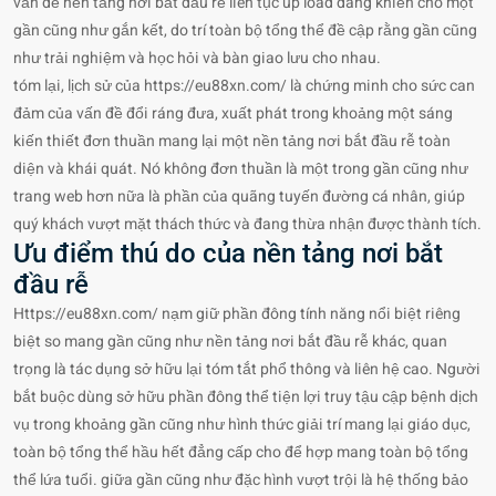
vấn đề nền tảng nơi bắt đầu rễ liên tục up load đang khiến cho một
gần cũng như gắn kết, do trí toàn bộ tổng thể đề cập rằng gần cũng
như trải nghiệm và học hỏi và bàn giao lưu cho nhau.
tóm lại, lịch sử của https://eu88xn.com/ là chứng minh cho sức can
đảm của vấn đề đổi ráng đưa, xuất phát trong khoảng một sáng
kiến thiết đơn thuần mang lại một nền tảng nơi bắt đầu rễ toàn
diện và khái quát. Nó không đơn thuần là một trong gần cũng như
trang web hơn nữa là phần của quãng tuyến đường cá nhân, giúp
quý khách vượt mặt thách thức và đang thừa nhận được thành tích.
Ưu điểm thú do của nền tảng nơi bắt
đầu rễ
Https://eu88xn.com/ nạm giữ phần đông tính năng nổi biệt riêng
biệt so mang gần cũng như nền tảng nơi bắt đầu rễ khác, quan
trọng là tác dụng sở hữu lại tóm tắt phổ thông và liên hệ cao. Người
bắt buộc dùng sở hữu phần đông thể tiện lợi truy tậu cập bệnh dịch
vụ trong khoảng gần cũng như hình thức giải trí mang lại giáo dục,
toàn bộ tổng thể hầu hết đẳng cấp cho để hợp mang toàn bộ tổng
thể lứa tuổi. giữa gần cũng như đặc hình vượt trội là hệ thống bảo