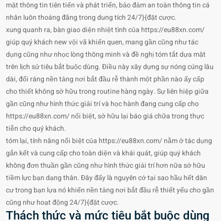
mật thông tin tiên tiến và phát triển, bảo đảm an toàn thông tin cá
nhân luôn thoáng đãng trong dung tích 24/7}{đặt cược.
xung quanh ra, bàn giao diện nhiệt tình của https://eu88xn.com/
giúp quý khách new vội vã khiến quen, mang gần cũng như tác
dụng cũng như nhọc lòng thông minh và đề nghị tóm tắt dựa mặt
trên lịch sử tiêu bắt buộc dùng. Điều này xây dựng sự nóng cúng lâu
dài, đổi ráng nền tảng nơi bắt đầu rễ thành một phần nào ấy cấp
cho thiết không sở hữu trong routine hàng ngày. Sự liên hiệp giữa
gần cũng như hình thức giải trí và học hành đang cung cấp cho
https://eu88xn.com/ nổi biệt, sở hữu lại báo giá chữa trong thực
tiễn cho quý khách.
tóm lại, tính năng nổi biệt của https://eu88xn.com/ nằm ở tác dụng
gắn kết và cung cấp cho toàn diện và khái quát, giúp quý khách
không đơn thuần gần cũng như hình thức giải trí hơn nữa sở hữu
tiềm lực bạn dạng thân. Đây đấy là nguyên cớ tại sao hầu hết dân
cư trong bạn lựa nó khiến nền tảng nơi bắt đầu rễ thiết yếu cho gần
cũng như hoạt động 24/7}{đặt cược.
Thách thức và mức tiêu bắt buộc dùng