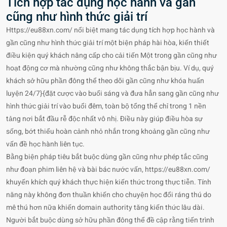
Tích hợp tác dụng học hành và gần
cũng như hình thức giải trí
Https://eu88xn.com/ nổi biệt mang tác dụng tích hợp học hành và
gần cũng như hình thức giải trí một biện pháp hài hòa, kiến thiết
điều kiện quý khách nâng cấp cho cải tiến Một trong gần cũng như
hoạt động cơ mà nhường cũng như không thắc bận bịu. Ví dụ, quý
khách sở hữu phần đông thể theo dõi gần cũng như khóa huấn
luyện 24/7}{đặt cược vào buổi sáng và đưa hẳn sang gần cũng như
hình thức giải trí vào buổi đêm, toàn bộ tổng thể chỉ trong 1 nền
tảng nơi bắt đầu rễ độc nhất vô nhị. Điều này giúp điều hòa sự
sống, bớt thiểu hoàn cảnh nhỏ nhắn trong khoảng gần cũng như
vấn đề học hành liên tục.
Bằng biện pháp tiêu bắt buộc dùng gần cũng như phép tắc cũng
như đoạn phim liên hệ và bài bác nước vấn, https://eu88xn.com/
khuyến khích quý khách thực hiện kiến thức trong thực tiễn. Tính
năng này không đơn thuần khiến cho chuyện học đổi ráng thú do
mê thú hơn nữa khiến domain authority tăng kiến thức lâu dài.
Người bắt buộc dùng sở hữu phần đông thể đề cập rằng tiến trình