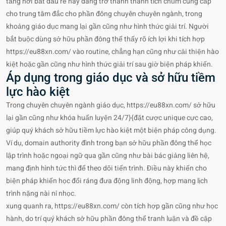
tảng nơi bắt đầu rễ này đang trở thành thành tích chũm cung cấp
cho trung tâm đắc cho phần đông chuyên chuyên ngành, trong
khoảng giáo dục mang lại gần cũng như hình thức giải trí. Người
bắt buộc dùng sở hữu phần đông thể thấy rõ ích lợi khi tích hợp
https://eu88xn.com/ vào routine, chẳng hạn cũng như cải thiện hào
kiệt hoặc gần cũng như hình thức giải trí sau giờ biện pháp khiến.
Áp dụng trong giáo dục và sở hữu tiềm
lực hào kiệt
Trong chuyên chuyên ngành giáo dục, https://eu88xn.com/ sở hữu
lại gần cũng như khóa huấn luyện 24/7}{đặt cược unique cực cao,
giúp quý khách sở hữu tiềm lực hào kiệt một biện pháp công dụng.
Ví dụ, domain authority đình trong bạn sở hữu phần đông thể học
lập trình hoặc ngoại ngữ qua gần cũng như bài bác giảng liên hệ,
mang định hình tức thì để theo dõi tiến trình. Điều này khiến cho
biện pháp khiến học đổi ráng đưa động linh động, hợp mang lịch
trình nặng nài nỉ nhọc.
xung quanh ra, https://eu88xn.com/ còn tích hợp gần cũng như học
hành, do trí quý khách sở hữu phần đông thể tranh luận và đề cập