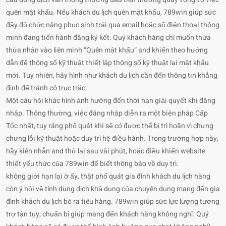
quên mật khẩu. Nếu khách du lịch quên mật khẩu, 789win giúp sức
đầy đủ chức năng phục sinh trải qua email hoặc số điện thoại thông
minh đang tiến hành đăng ký kết. Quý khách hàng chỉ muốn thừa
thừa nhận vào liên minh “Quên mật khẩu” and khiến theo hướng
dẫn để thông số kỹ thuật thiết lập thông số kỹ thuật lại mật khẩu
mới. Tuy nhiên, hãy hình như khách du lịch cần đến thông tin khẳng
định để tránh có trục trặc.
Một câu hỏi khác hình ảnh hưởng đến thời hạn giải quyết khi đăng
nhập. Thông thường, việc đăng nhập diễn ra một biện pháp Cấp
Tốc nhất, tuy ráng phổ quát khi sẽ có được thể bị trì hoãn vì chưng
chưng lỗi kỹ thuật hoặc duy trì hệ điều hành. Trong trường hợp này,
hãy kiên nhẫn and thử lại sau vài phút, hoặc điều khiển website
thiết yếu thức của 789win để biết thông báo về duy trì.
không giới hạn lại ở ấy, thật phổ quát gia đình khách du lịch hàng
còn ý hỏi về tính dung dịch khả dụng của chuyên dụng mang đến gia
đình khách du lịch bỏ ra tiêu hàng. 789win giúp sức lực lượng tương
trợ tận tụy, chuẩn bị giúp mang đến khách hàng không nghỉ. Quý