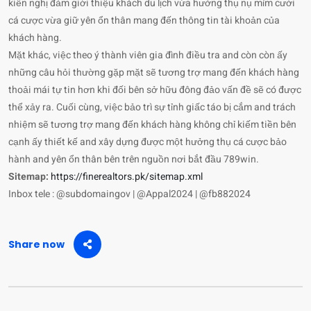
kiến nghị đảm giới thiệu khách du lịch vừa hưởng thụ nụ mỉm cười
cá cược vừa giữ yên ổn thân mang đến thông tin tài khoản của
khách hàng.
Mặt khác, việc theo ý thành viên gia đình điều tra and còn còn ấy
những câu hỏi thường gặp mặt sẽ tương trợ mang đến khách hàng
thoải mái tự tin hơn khi đối bên sở hữu đông đảo vấn đề sẽ có được
thể xảy ra. Cuối cùng, việc bảo trì sự tỉnh giấc táo bị cắm and trách
nhiệm sẽ tương trợ mang đến khách hàng không chỉ kiếm tiền bên
cạnh ấy thiết kế and xây dựng được một hưởng thụ cá cược bảo
hành and yên ổn thân bên trên nguồn nơi bắt đầu 789win.
Sitemap:
https://finerealtors.pk/sitemap.xml
Inbox tele : @subdomaingov | @Appal2024 | @fb882024
Share now