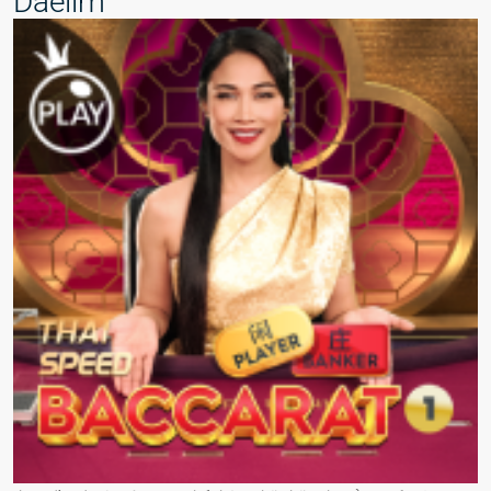
Daelim