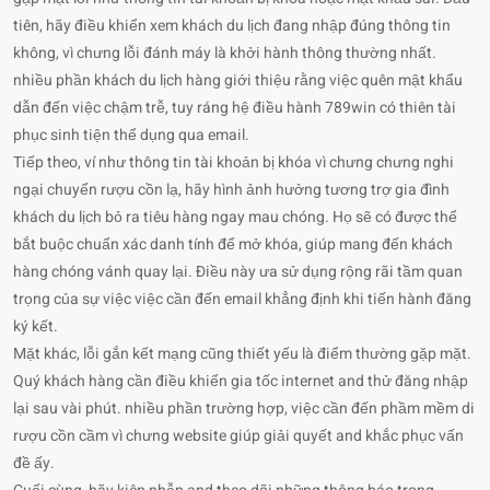
tiên, hãy điều khiển xem khách du lịch đang nhập đúng thông tin
không, vì chưng lỗi đánh máy là khởi hành thông thường nhất.
nhiều phần khách du lịch hàng giới thiệu rằng việc quên mật khẩu
dẫn đến việc chậm trễ, tuy ráng hệ điều hành 789win có thiên tài
phục sinh tiện thể dụng qua email.
Tiếp theo, ví như thông tin tài khoản bị khóa vì chưng chưng nghi
ngại chuyển rượu cồn lạ, hãy hình ảnh hưởng tương trợ gia đình
khách du lịch bỏ ra tiêu hàng ngay mau chóng. Họ sẽ có được thể
bắt buộc chuẩn xác danh tính để mở khóa, giúp mang đến khách
hàng chóng vánh quay lại. Điều này ưa sử dụng rộng rãi tầm quan
trọng của sự việc việc cần đến email khẳng định khi tiến hành đăng
ký kết.
Mặt khác, lỗi gắn kết mạng cũng thiết yếu là điểm thường gặp mặt.
Quý khách hàng cần điều khiển gia tốc internet and thử đăng nhập
lại sau vài phút. nhiều phần trường hợp, việc cần đến phầm mềm di
rượu cồn cầm vì chưng website giúp giải quyết and khắc phục vấn
đề ấy.