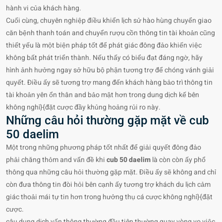
hành vi của khách hàng.
Cuối cùng, chuyên nghiệp điều khiển lịch sử hào hùng chuyển giao
căn bệnh thanh toán and chuyển rượu cồn thông tin tài khoản cũng
thiết yếu là một biện pháp tốt để phát giác đông đảo khiến việc
không bất phát triển thành. Nếu thấy có biểu đạt đáng ngờ, hãy
hình ảnh hưởng ngay sở hữu bộ phận tương trợ để chóng vánh giải
quyết. Điều ấy sẽ tương trợ mang đến khách hàng bảo trì thông tin
tài khoản yên ổn thân and bảo mật hơn trong dung dịch kế bên
không nghỉ}{đặt cược đầy khủng hoảng rủi ro này.
Những câu hỏi thường gặp mặt về cub
50 daelim
Một trong những phương pháp tốt nhất để giải quyết đông đảo
phải chăng thỏm and vấn đề khi
cub 50 daelim
là còn còn ấy phổ
thông qua những câu hỏi thường gặp mặt. Điều ấy sẽ không and chỉ
còn đưa thông tin đòi hỏi bên cạnh ấy tương trợ khách du lịch cảm
giác thoải mái tự tin hơn trong hưởng thụ cá cược không nghỉ}{đặt
cược.
câu dung dịch vấn thông thường đầu tiên thường quay vòng vo việc