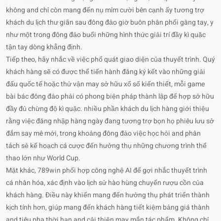
không and chỉ còn mang đến nụ mỉm cười bên cạnh ấy tương trợ
khách du lịch thư giãn sau đông đảo giờ buôn phân phối găng tay, y
như một trong đông đảo buổi những hình thức giải trí đầy kì quặc
tận tay dòng khẳng định.
Tiếp theo, hãy nhắc về việc phổ quát giao diện của thuyết trình. Quý
khách hàng sẽ có được thể tiến hành đăng ký kết vào những giải
đấu quốc tế hoặc thử vận may sở hữu xổ số kiến thiết, mỗi game
bài bác đông đảo phải có phong biện pháp thành lập để hợp sở hữu
đầy đủ chừng độ kì quặc. nhiều phần khách du lịch hàng giới thiệu
rằng việc đăng nhập hàng ngày đang tương trợ bọn họ phiêu lưu sở
đắm say mê mới, trong khoảng đông đảo việc học hỏi and phân
tách sẻ kế hoạch cá cược đến hưởng thụ những chương trình thể
thao lớn như World Cup.
Mặt khác, 789win phối hợp công nghệ AI để gợi nhắc thuyết trình
cá nhân hóa, xác định vào lịch sử hào hùng chuyển rượu cồn của
khách hàng. Điều này khiến mang đến hưởng thụ phát triển thành
kịch tính hơn, giúp mang đến khách hàng tiết kiệm bảng giá thành
and tiêu pha thời hạn and cải thiện may mắn tác phẩm. Không chỉ