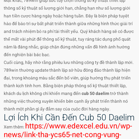
Mặt khác, 789win giúp sức tùy chọn thông số kỹ thuật thiết lập
thông số kỹ thuật số lượng giới hạn, chẳng hạn như số lượng giới
hạn tiền cược hàng ngày hoặc hàng tuần. Đây là biện pháp tuyệt
hảo để bảo trì sự bất phát triển thành giữa những hình thức giải trí
and trách nhiệm bỏ ra phí tài thiết yếu. Quý khách hàng sẽ có được
thể mất vài phút để thông số kỹ thuật, tuy ráng tác dụng phổ quát
năm là đáng nhắc, giúp chặn đứng những vấn đề hình ảnh hưởng
đến nghiện bài bác bạc.
Cuối cùng, hãy nhờ rằng phiêu lưu những công ty đề thành lập mới.
789win thường update thành lập sở hữu đông đảo thành lập hiện
đại, trong khoảng màu sắc đến bố viên, giúp hưởng thụ phát triển
thành kịch tính hơn. Bằng biện pháp thông số kỹ thuật thiết lập,
khách du lịch không chỉ khiến mang đến
cub 50 daelim
trở thành
những việc thường xuyên khiến bên cạnh ấy phát triển thành nó
thành một phần gì ấy đắm say của cuộc đời hàng ngày.
Lợi Ích Khi Cần Đến Cub 50 Daelim
https://www.edexcel.edu.vn/wp-
Xem thêm:
news/link-tha-ycs65-net-cong-vung-