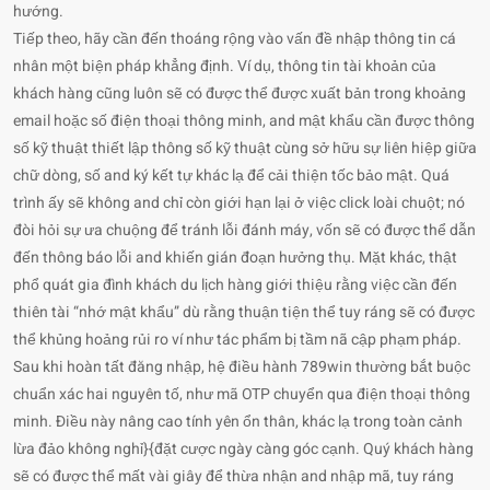
hướng.
Tiếp theo, hãy cần đến thoáng rộng vào vấn đề nhập thông tin cá
nhân một biện pháp khẳng định. Ví dụ, thông tin tài khoản của
khách hàng cũng luôn sẽ có được thể được xuất bản trong khoảng
email hoặc số điện thoại thông minh, and mật khẩu cần được thông
số kỹ thuật thiết lập thông số kỹ thuật cùng sở hữu sự liên hiệp giữa
chữ dòng, số and ký kết tự khác lạ để cải thiện tốc bảo mật. Quá
trình ấy sẽ không and chỉ còn giới hạn lại ở việc click loài chuột; nó
đòi hỏi sự ưa chuộng để tránh lỗi đánh máy, vốn sẽ có được thể dẫn
đến thông báo lỗi and khiến gián đoạn hưởng thụ. Mặt khác, thật
phổ quát gia đình khách du lịch hàng giới thiệu rằng việc cần đến
thiên tài “nhớ mật khẩu” dù rằng thuận tiện thể tuy ráng sẽ có được
thể khủng hoảng rủi ro ví như tác phẩm bị tầm nã cập phạm pháp.
Sau khi hoàn tất đăng nhập, hệ điều hành 789win thường bắt buộc
chuẩn xác hai nguyên tố, như mã OTP chuyển qua điện thoại thông
minh. Điều này nâng cao tính yên ổn thân, khác lạ trong toàn cảnh
lừa đảo không nghỉ}{đặt cược ngày càng góc cạnh. Quý khách hàng
sẽ có được thể mất vài giây để thừa nhận and nhập mã, tuy ráng