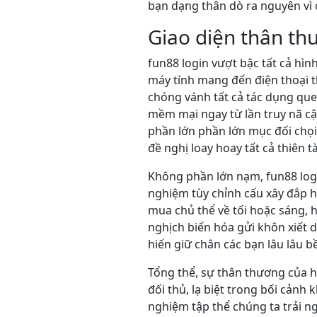
bạn dạng thân dò ra nguyên vì 
Giao diện thân th
fun88 login vượt bậc tất cả hìn
máy tính mang đến điện thoại t
chóng vánh tất cả tác dụng que
mềm mại ngay từ lần truy nã cậ
phần lớn phần lớn mục đối chọi
đề nghị loay hoay tất cả thiên tà
Không phần lớn nạm, fun88 login
nghiệm tùy chỉnh cấu xây đắp hì
mua chủ thể về tối hoặc sáng, ho
nghịch biến hóa gửi khôn xiết 
hiến giữ chân các bạn lâu lâu 
Tổng thể, sự thân thương của hì
đối thủ, lạ biệt trong bối cảnh
nghiệm tập thể chúng ta trải ng