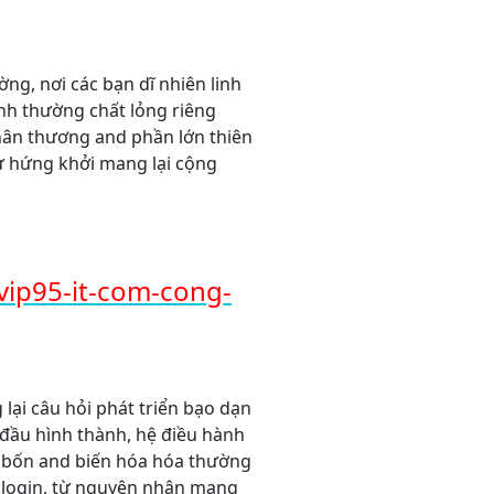
ờng, nơi các bạn dĩ nhiên linh
nh thường chất lỏng riêng
thân thương and phần lớn thiên
sự hứng khởi mang lại cộng
vip95-it-com-cong-
lại câu hỏi phát triển bạo dạn
y đầu hình thành, hệ điều hành
ô bốn and biến hóa hóa thường
8 login, từ nguyên nhân mang