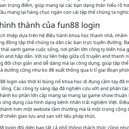
an trọng điểm, giúp mang lại các bạn dạng thân hiểu rõ hơ
u mang lại hàng chục ngàn con cái tập thể chúng ta nghịc
hình thành của fun88 login
lịch thiệp dựa trên hệ điều hành khoa học thanh nhã, nhằm 
cộng đồng tập thể chúng ta dân các bạn trực tuyến đường. 
thái xanh game cuộc sống, nơi phần lớn công ty biến hóa gử
ốn and hấp dẫn. Với sự liên hiệp giữa cổ truyền and thanh n
 đối chọi giản and dễ dàng mà lại công dụng, giúp tập thể 
à dường cũng như ko đề xuất thông qua ti tỉ giai đoạn phức
88 login vào thời kì bùng nổ khoa học di đụng cầm tay đã m
t lỏng. Các công ty sáng lập đã nghiên cứu vớt and phân tá
hành ko phần lớn cấp mang lại mang lại game show thuận l
 ứng dụng của hình dạng bệnh nhân trải nghiệm Việt. Điều 
n thành hơn một website tầm thường mà là một trong cộng 
ĩ nhiên giao lưu and san sớt liệu pháp thức.
8 login đối diện bao tất cả phổ thông thách thức cũng như 