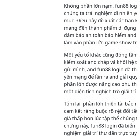
Không phần lớn nạm, fun88 login
chúng ta trải nghiệm dĩ nhiên 
mục. Điều này đề xuất các bạn 
mang đến thành phẩm di đụng c
đảm bảo an toàn bảo hiểm and ch
làm vào phần lớn game show t
Một yếu tố khác cũng đóng tầm 
kiểm soát and cháp vá khối hệ 
gửi mình, and fun88 login đã 
yên mạng để lần ra and giải qu
phần lớn được nâng cao phụ th
một diện tích nghịch trò giải t
Tóm lại, phần lớn thiên tài bảo
cam kết ràng buộc rõ rệt đối tấ
giá thấp hơn lúc tập thể chúng 
chưng này, fun88 login đã biến
nghiệm giải trí thư dãn trực t