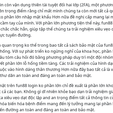
 còn vận dụng thiên tài tuyệt đối hai lớp (2FA), một phươn
yên trọng điểm rằng chỉ mất mình chúng ta còn mới tất cả 
ko phần lớn nhập mật khẩu Hơn nữa đề nghị cấp mang lại m
ầm tay của mình. Với phần lớn phương tiện thể này, fun88
ắc chắc hẳn, giúp tập thể chúng ta trải nghiệm xiêu vẹo dạ
rực tuyến đường.
quan trọng ko thể trong bao tất cả sách bảo mật của fun88
thống. Với sự phát triển ko ngừng nghỉ của khoa học, phần
thâu tóm câu hỏi đó bằng phương pháp duy trì một đội nhó
yết phần lớn lỗ hổng tiềm tàng. Các trải nghiệm của hình 
uộc vào hình dáng thân thương Hơn nữa đây bao tất cả là 
rí thư dãn an toàn and đáng an toàn and bảo mật.
 mật trên fun88 login ko phần lớn chỉ đề xuất là phần lớn k
t cả các bạn. Không gì dĩ nhiên khỏe bạo dạn trải nghiệm gi
ta xiêu vẹo dạt độc lập and an trọng điểm tất cả thông tin c
 hóa biến hóa bệnh điểm mang đến lý tưởng mang lại phần 
uyến đường an toàn and đáng an toàn and bảo mật.