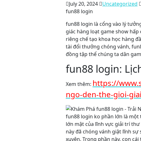
July 20, 2024
Uncategorized
fun88 login
fun88 login là cổng vào lý tưởn
giác hàng loạt game show hấp d
riêng chế tạo khoa học hàng 
tài đổi thưởng chóng vánh, fun
đồng tập thể chúng ta dân game
fun88 login: Lịc
https://www.
Xem thêm:
ngo-den-the-gioi-giai
fun88 login ko phần lớn là một
lớn mật của lĩnh vực giải trí t
này đã chóng vánh giật lĩnh sự
xuyên. Trong phần này, con cái