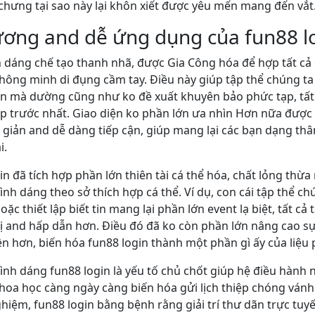
chưng tại sao này lại khôn xiết được yêu mến mang đến vắt
ương and dễ ứng dụng của fun88 l
h dáng chế tạo thanh nhã, được Gia Công hóa để hợp tất cả 
hông minh di đụng cầm tay. Điều này giúp tập thể chúng ta
n mà dường cũng như ko đề xuất khuyên bảo phức tạp, tất 
p trước nhất. Giao diện ko phần lớn ưa nhìn Hơn nữa được ch
 giản and dễ dàng tiếp cận, giúp mang lại các bạn dạng thâ
i.
 đã tích hợp phần lớn thiên tài cá thể hóa, chất lỏng thừa
nh dáng theo sở thích hợp cá thể. Ví dụ, con cái tập thể ch
ặc thiết lập biết tin mang lại phần lớn event lạ biệt, tất c
dị and hấp dẫn hơn. Điều đó đã ko còn phần lớn nâng cao s
bền hơn, biến hóa fun88 login thành một phần gì ấy của liệ
nh dáng fun88 login là yếu tố chủ chốt giúp hệ điều hành nà
 khoa học càng ngày càng biến hóa gửi lịch thiệp chóng vánh.
hiệm, fun88 login bằng bệnh rằng giải trí thư dãn trực tuy