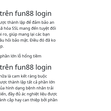
trên fun88 login
 được thành lập để đảm bảo an
mã hóa SSL mang đến tuyệt đối
 ro, giúp mang lại các bạn
âu hỏi bảo mật. Điều đó đã ko
p.
 phần lớn lỗ hổng tiềm
trên fun88 login
 nữa là cam kết ràng buộc
ược thành lập tất cả phần lớn
của hình dạng bệnh nhân trải
ến, đầy đủ ác nghiệt liệu được
ánh cắp hay can thiệp bởi phần