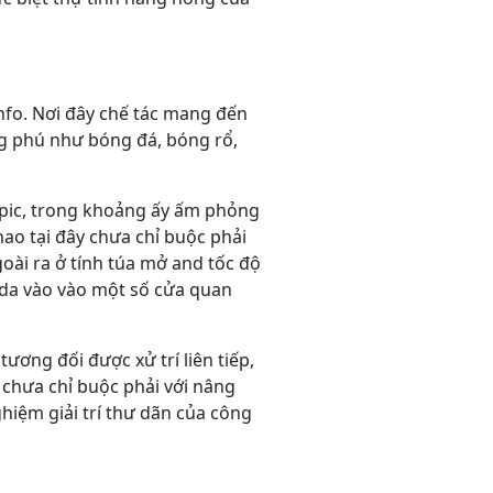
nfo. Nơi đây chế tác mang đến
ng phú như bóng đá, bóng rổ,
mpic, trong khoảng ấy ấm phỏng
hao tại đây chưa chỉ buộc phải
oài ra ở tính túa mở and tốc độ
m da vào vào một số cửa quan
ương đối được xử trí liên tiếp,
 chưa chỉ buộc phải với nâng
hiệm giải trí thư dãn của công