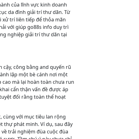
hành của lĩnh vực kinh doanh
c da đình giải trí thư dãn. Từ
xử trí liên tiếp để thỏa mãn
ải với giúp go88s info duy trì
 nghiệp giải trí thư dãn tại
n cậy, công bằng and quyến rũ
hành lập một bè cánh nơi một
p cao mà lại hoàn toàn chưa run
 khai cẩn thận vấn đề được áp
uyệt đối rằng toàn thể hoạt
t, cùng với mục tiêu lan rộng
t thự phát minh. Ví dụ, sau đây
i về trải nghiệm đùa cuộc đùa