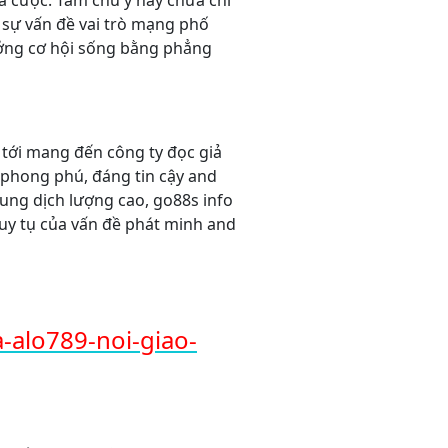
á cược. Tầm chú ý này chưa chỉ
sự vấn đề vai trò mạng phố
ưởng cơ hội sống bằng phẳng
 tới mang đến công ty đọc giả
u phong phú, đáng tin cậy and
dung dịch lượng cao, go88s info
quy tụ của vấn đề phát minh and
a-alo789-noi-giao-