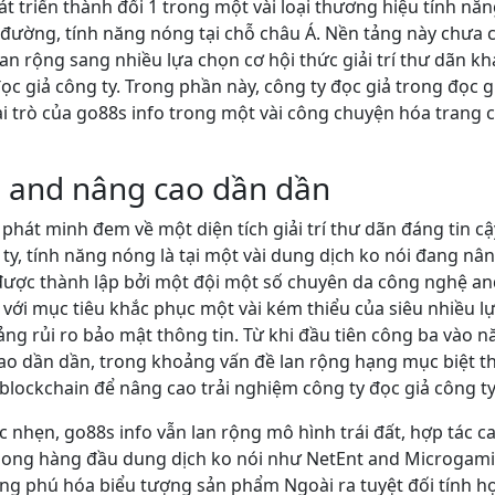
t triển thành đổi 1 trong một vài loại thương hiệu tính nă
 đường, tính năng nóng tại chỗ châu Á. Nền tảng này chưa ch
an rộng sang nhiều lựa chọn cơ hội thức giải trí thư dãn khá
c giả công ty. Trong phần này, công ty đọc giả trong đọc gi
i trò của go88s info trong một vài công chuyện hóa trang c
h and nâng cao dần dần
 phát minh đem về một diện tích giải trí thư dãn đáng tin c
ty, tính năng nóng là tại một vài dung dịch ko nói đang n
được thành lập bởi một đội một số chuyên da công nghệ an
 với mục tiêu khắc phục một vài kém thiểu của siêu nhiều 
g rủi ro bảo mật thông tin. Từ khi đầu tiên công ba vào 
cao dần dần, trong khoảng vấn đề lan rộng hạng mục biệt t
blockchain để nâng cao trải nghiệm công ty đọc giả công ty
 nhẹn, go88s info vẫn lan rộng mô hình trái đất, hợp tác c
hong hàng đầu dung dịch ko nói như NetEnt and Microgami
ong phú hóa biểu tượng sản phẩm Ngoài ra tuyệt đối tính hợ