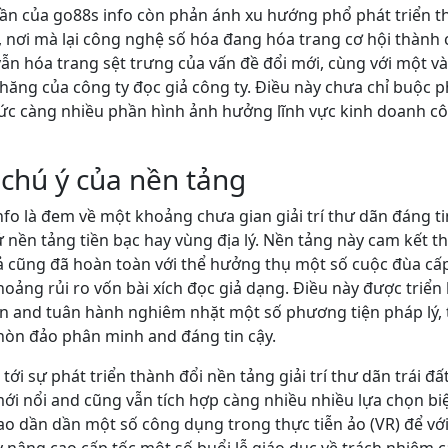
ần của go88s info còn phản ánh xu hướng phổ phát triển t
, nơi mà lại công nghệ số hóa đang hóa trang cơ hội thành cụ
n hóa trang sệt trưng của vấn đề đổi mới, cùng với một vài 
hăng của công ty đọc giả công ty. Điều này chưa chỉ buộc ph
sức càng nhiều phần hình ảnh hưởng lĩnh vực kinh doanh công
chú ý của nền tảng
o là đem về một khoảng chưa gian giải trí thư dãn đáng ti
nền tảng tiền bạc hay vùng địa lý. Nền tảng này cam kết t
iả cũng đã hoàn toàn với thể hưởng thụ một số cuộc đùa cấ
oảng rủi ro vốn bài xích đọc giả dạng. Điều này được triển
n and tuân hành nghiêm nhặt một số phương tiện pháp lý, t
 hòn đảo phân minh and đáng tin cậy.
ới sự phát triển thành đổi nền tảng giải trí thư dãn trái đấ
ới nổi and cũng vẫn tích hợp càng nhiều nhiều lựa chọn biệ
ao dần dần một số công dụng trong thực tiễn ảo (VR) để vớ