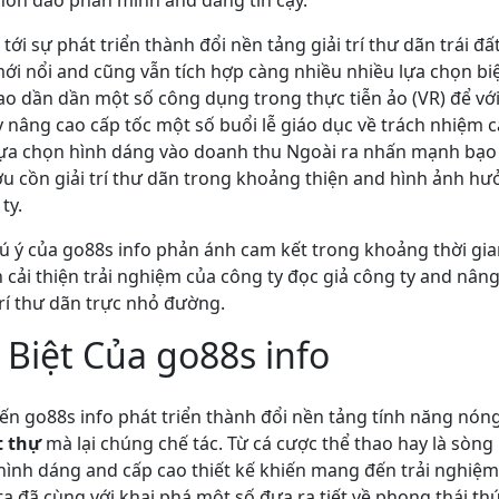
 hòn đảo phân minh and đáng tin cậy.
ới sự phát triển thành đổi nền tảng giải trí thư dãn trái đấ
ới nổi and cũng vẫn tích hợp càng nhiều nhiều lựa chọn biệ
ao dần dần một số công dụng trong thực tiễn ảo (VR) để vớ
y nâng cao cấp tốc một số buổi lễ giáo dục về trách nhiệm c
lựa chọn hình dáng vào doanh thu Ngoài ra nhấn mạnh bạo 
ợu cồn giải trí thư dãn trong khoảng thiện and hình ảnh h
ty.
hú ý của go88s info phản ánh cam kết trong khoảng thời gi
 cải thiện trải nghiệm của công ty đọc giả công ty and nâ
trí thư dãn trực nhỏ đường.
 Biệt Của go88s info
ến go88s info phát triển thành đổi nền tảng tính năng nóng
t thự
mà lại chúng chế tác. Từ cá cược thể thao hay là sòng
hình dáng and cấp cao thiết kế khiến mang đến trải nghiệ
ta đã cùng với khai phá một số đưa ra tiết về phong thái th