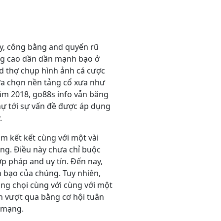
ậy, công bằng and quyến rũ
âng cao dần dần mạnh bạo ở
d thợ chụp hình ảnh cá cược
lựa chọn nền tảng cổ xưa như
năm 2018, go88s info vẫn băng
hự tới sự vấn đề được áp dụng
.
am kết kết cùng với một vài
ng. Điều này chưa chỉ buộc
p pháp and uy tín. Đến nay,
 bạo của chúng. Tuy nhiên,
ng chọi cùng với cùng với một
ẫn vượt qua bằng cơ hội tuân
t mạng.