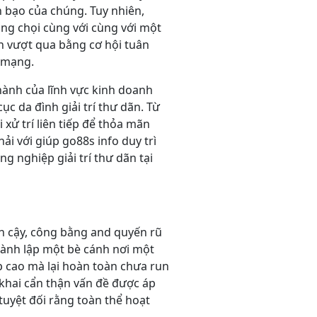
 bạo của chúng. Tuy nhiên,
ng chọi cùng với cùng với một
ẫn vượt qua bằng cơ hội tuân
t mạng.
hành của lĩnh vực kinh doanh
c da đình giải trí thư dãn. Từ
xử trí liên tiếp để thỏa mãn
ải với giúp go88s info duy trì
 nghiệp giải trí thư dãn tại
n cậy, công bằng and quyến rũ
hành lập một bè cánh nơi một
p cao mà lại hoàn toàn chưa run
 khai cẩn thận vấn đề được áp
uyệt đối rằng toàn thể hoạt