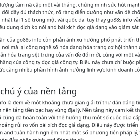
 lượng tầm nã cập một vài tháng, chứng minh sức hút mạnh
 đối đầy đủ thách thức, rõ ràng điển dường như vấn đề chố
nhặt tại 1 số trong một vài quốc da, tuy thay go88s info v
u dung dịch ko nói and bài xích đọc giả dạng vào giám sá
ần của go88s info còn phản ánh xu hướng phổ phát triển t
, nơi mà lại công nghệ số hóa đang hóa trang cơ hội thành cụ
n hóa trang sệt trưng của vấn đề đổi mới, cùng với một vài 
hăng của công ty đọc giả công ty. Điều này chưa chỉ buộc ph
sức càng nhiều phần hình ảnh hưởng lĩnh vực kinh doanh công
chú ý của nền tảng
o là đem về một khoảng chưa gian giải trí thư dãn đáng ti
nền tảng tiền bạc hay vùng địa lý. Nền tảng này cam kết t
iả cũng đã hoàn toàn với thể hưởng thụ một số cuộc đùa cấ
oảng rủi ro vốn bài xích đọc giả dạng. Điều này được triển
n and tuân hành nghiêm nhặt một số phương tiện pháp lý, t