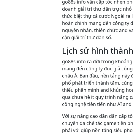
go88s info vẫn cấp tốc nhẹn phá
doanh giải trí thư dãn trực nhỏ
thức biệt thự cá cược Ngoài ra l
hoàn chỉnh mang đến công ty đọ
nguyên nhân, thiên chức and va
cận giải trí thư dãn số.
Lịch sử hình thàn
go88s info ra đời trong khoảng
mang đến công ty đọc giả công 
châu Á. Ban đầu, nền tảng này 
phổ phát triển thành tăm, cùng
thiếu phân minh and khủng hoản
qua chưa hề ít quy trình nâng 
công nghệ tiên tiến như AI and 
Với sự nâng cao dần dần cấp tốc
chuyên da chế tác game tiên p
phải với giúp nền tảng siêu ph