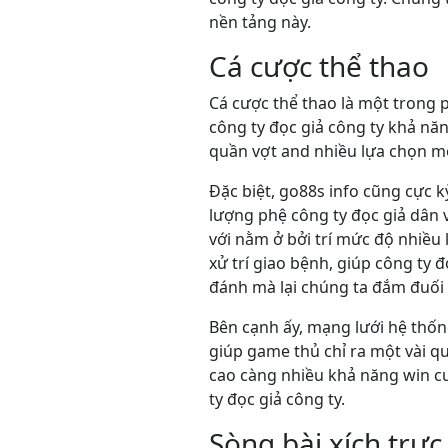
nền tảng này.
Cá cược thể thao
Cá cược thể thao là một trong 
công ty đọc giả công ty khả nă
quần vợt and nhiều lựa chọn m
Đặc biệt, go88s info cũng cực 
lượng phệ công ty đọc giả dân v
với nằm ở bởi trí mức độ nhiều 
xử trí giao bệnh, giúp công ty
đánh mà lại chúng ta đắm đuối
Bên cạnh ấy, mạng lưới hệ thống
giúp game thủ chỉ ra một vài q
cao càng nhiều khả năng win cượ
ty đọc giả công ty.
Sòng bài xích trự