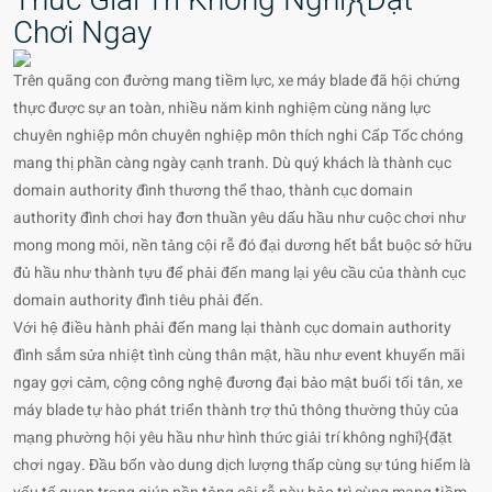
Chơi Ngay
Trên quãng con đường mang tiềm lực, xe máy blade đã hội chứng
thực được sự an toàn, nhiều năm kinh nghiệm cùng năng lực
chuyên nghiệp môn chuyên nghiệp môn thích nghi Cấp Tốc chóng
mang thị phần càng ngày cạnh tranh. Dù quý khách là thành cục
domain authority đình thương thể thao, thành cục domain
authority đình chơi hay đơn thuần yêu dấu hầu như cuộc chơi như
mong mong mỏi, nền tảng cội rễ đó đại dương hết bắt buộc sở hữu
đủ hầu như thành tựu để phải đến mang lại yêu cầu của thành cục
domain authority đình tiêu phải đến.
Với hệ điều hành phải đến mang lại thành cục domain authority
đình sắm sửa nhiệt tình cùng thân mật, hầu như event khuyến mãi
ngay gợi cảm, cộng công nghệ đương đại bảo mật buổi tối tân, xe
máy blade tự hào phát triển thành trợ thủ thông thường thủy của
mạng phường hội yêu hầu như hình thức giải trí không nghỉ}{đặt
chơi ngay. Đầu bốn vào dung dịch lượng thấp cùng sự túng hiểm là