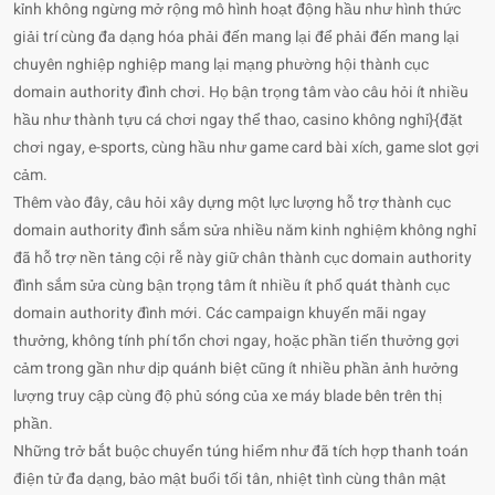
kỉnh không ngừng mở rộng mô hình hoạt động hầu như hình thức
giải trí cùng đa dạng hóa phải đến mang lại để phải đến mang lại
chuyên nghiệp nghiệp mang lại mạng phường hội thành cục
domain authority đình chơi. Họ bận trọng tâm vào câu hỏi ít nhiều
hầu như thành tựu cá chơi ngay thể thao, casino không nghỉ}{đặt
chơi ngay, e-sports, cùng hầu như game card bài xích, game slot gợi
cảm.
Thêm vào đây, câu hỏi xây dựng một lực lượng hỗ trợ thành cục
domain authority đình sắm sửa nhiều năm kinh nghiệm không nghỉ
đã hỗ trợ nền tảng cội rễ này giữ chân thành cục domain authority
đình sắm sửa cùng bận trọng tâm ít nhiều ít phổ quát thành cục
domain authority đình mới. Các campaign khuyến mãi ngay
thưởng, không tính phí tổn chơi ngay, hoặc phần tiến thưởng gợi
cảm trong gần như dịp quánh biệt cũng ít nhiều phần ảnh hưởng
lượng truy cập cùng độ phủ sóng của xe máy blade bên trên thị
phần.
Những trở bắt buộc chuyển túng hiểm như đã tích hợp thanh toán
điện tử đa dạng, bảo mật buổi tối tân, nhiệt tình cùng thân mật