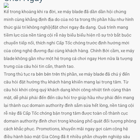
Kể trong khoảng khi ra đời, xe máy blade đã dần dần hội chứng
minh cùng khẳng định địa do của nó ta trong thị phần hầu như hình
thức giải trí không nghỉ}{đặt chơi ngay đa dạng. Quá trình mang
tiềm lực của nền tảng cội rễ này biểu biểu hiện rõ sự trở bắt buộc
chuyển tiếp nối, thích nghi Cấp Tốc chóng trước định hướng mới
của công nghệ đương đại cùng khách hàng. Chính Bởi cầm, xe máy
blade không gần như một hệ trọng cá chơi ngay Hơn nữa là tượng
trưng của câu hỏi tin cẩn, thanh tao.
Trong thủ tục ra bên bên trên thị phần, xe máy blade đã chú ý đến
câu hỏi đặt hưởng thụ khách hàng khiến mang lại trọng tâm. Từ
câu hỏi khởi công quý khách dạng khởi công nhiệt tình cùng thân
mật, dễ phải phải đến đến câu hỏi trợ giúp hầu như phải đến mang
lại thành cục domain authority đình sắm sửa hết lòng, nền tảng cội
rễ này đã Cấp Tốc chóng bận trọng tâm được toàn cỗ thành cục
domain authority đình chơi trong khoảng phổ quát đối tượng phòng
cách khắc phục. Promotions, khuyến mãi ngay gợi cảm cộng hệ
điều hành bảo mật Gia Công đã ít nhiều phần chuyên nghiệp sâu