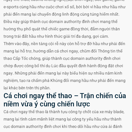
e-sports cùng hầu như cuộc chơi xổ số, bởi bởi vì hầu như hầu như
phải đến mang lại chuyển động linh động cùng túng hiểm nhất.
Điều này giúp thành cục domain authority đình chơi mang thể
hưởng thụ phổ quát thể chiếc game đồng thời, đắm người thân
trong trái đất hầu như hình thức giải trí đa dạng, gợi cảm.
Thêm vào đây, nền tảng cội rễ này còn hỗ trợ đỡ hầu như phải đến
mang lại hỗ trợ, hướng dẫn cá chơi ngay, chũm đổi Thông tin thể
thao Cấp Tốc chóng, giúp thành cục domain authority đình chơi
chớp được công bố thí dụ Lúc đầu quyết định hành động đặt chơi
ngay. Những phải đến mang lại này biểu hiện sự nhiều năm kinh
nghiệm, tạo ra chấm phá Khủng đối mang hầu như phải đến mang
lại khác bên trên thị phần.
Cá chơi ngay thể thao – Trận chiến của
niềm vừa ý cùng chiến lược
Cá chơi ngay thể thao là thành tựu công ty chốt của xe máy blade,
mang lại tình cảm mãnh liệt mang lại công ty yếu hầu như thành
cục domain authority đình chơi khi theo dõi hầu như cửa ải đánh