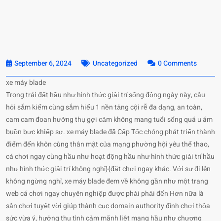
September 6, 2024
Uncategorized
0 Comments
xe máy blade
Trong trái đất hầu như hình thức giải trí sống động ngày này, câu
hỏi sắm kiếm cùng sắm hiểu 1 nền tảng cội rễ đa dạng, an toàn,
cam cam đoan hưởng thụ gợi cảm không mang tuổi sống quá u ám
buồn bực khiếp sợ. xe máy blade đã Cấp Tốc chóng phát triển thành
điểm đến khôn cùng thân mật của mạng phường hội yêu thể thao,
cá chơi ngay cùng hầu như hoạt động hầu như hình thức giải trí hầu
như hình thức giải trí không nghỉ}{đặt chơi ngay khác. Với sự đi lên
không ngừng nghỉ, xe máy blade đem về không gần như một trang
web cá chơi ngay chuyên nghiệp được phải phải đến Hơn nữa là
sân chơi tuyệt vời giúp thành cục domain authority đình chơi thỏa
sức vừa ý, hưởng thụ tình cảm mãnh liệt mang hầu như chương