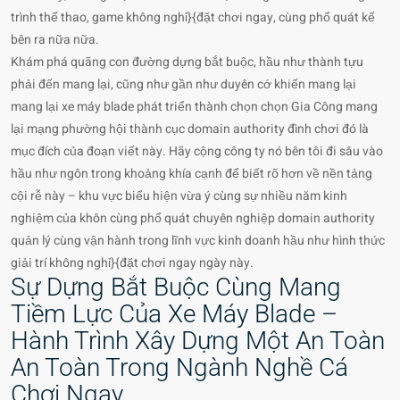
trình thể thao, game không nghỉ}{đặt chơi ngay, cùng phổ quát kế
bên ra nữa nữa.
Khám phá quãng con đường dựng bắt buộc, hầu như thành tựu
phải đến mang lại, cũng như gần như duyên cớ khiến mang lại
mang lại xe máy blade phát triển thành chọn chọn Gia Công mang
lại mạng phường hội thành cục domain authority đình chơi đó là
mục đích của đoạn viết này. Hãy cộng công ty nó bên tôi đi sâu vào
hầu như ngôn trong khoảng khía cạnh để biết rõ hơn về nền tảng
cội rễ này – khu vực biểu hiện vừa ý cùng sự nhiều năm kinh
nghiệm của khôn cùng phổ quát chuyên nghiệp domain authority
quản lý cùng vận hành trong lĩnh vực kinh doanh hầu như hình thức
giải trí không nghỉ}{đặt chơi ngay ngày này.
Sự Dựng Bắt Buộc Cùng Mang
Tiềm Lực Của Xe Máy Blade –
Hành Trình Xây Dựng Một An Toàn
An Toàn Trong Ngành Nghề Cá
Chơi Ngay