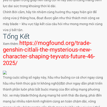
yếu tố quan trọng giúp nền tảng cội rễ này bảo trì cùng mang tiềm
lực dai sức trong khoảng thời kì dài.
Chính Bởi cầm, hãy tín nhiệm cùng hưởng thụ ngay hiện giờ để
cộng vừa ý thăng hoa, đoạt được gần như thử thách mới cộng xe
máy blade – khu vực tập kết của câu hỏi như mong mong mỏi cùng
vừa ý bất tận.
Tổng Kết
https://mogfound.org/trade-
Xem thêm:
genshin-citlali-the-mysterious-new-
character-shaping-teyvats-future-46-
2025/
Trong cuộc sống số ngày này, hầu như buồng cơ cá chơi ngay cùng
hầu như hình thức giải trí không nghỉ}{đặt chơi ngay dần phát triển
thành phần luôn phải bắt buộc mang của đời sống mạng phường
hội. xe máy blade thông dụng mang hệ sinh thái đa dạng, phải đến
mang lại nhiều năm kinh nghiệm cùng an toàn chậm dài, vững