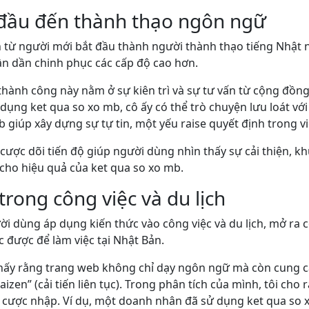
 đầu đến thành thạo ngôn ngữ
 từ người mới bắt đầu thành người thành thạo tiếng Nhật 
dần dần chinh phục các cấp độ cao hơn.
 thành công này nằm ở sự kiên trì và sự tư vấn từ cộng đồng
 dụng ket qua so xo mb, cô ấy có thể trò chuyện lưu loát vớ
b giúp xây dựng sự tự tin, một yếu raise quyết định trong 
ược dõi tiến độ giúp người dùng nhìn thấy sự cải thiện, khu
 cho hiệu quả của ket qua so xo mb.
rong công việc và du lịch
ời dùng áp dụng kiến thức vào công việc và du lịch, mở ra 
được để làm việc tại Nhật Bản.
 thấy rằng trang web không chỉ dạy ngôn ngữ mà còn cung c
aizen” (cải tiến liên tục). Trong phân tích của mình, tôi ch
 cược nhập. Ví dụ, một doanh nhân đã sử dụng ket qua so 