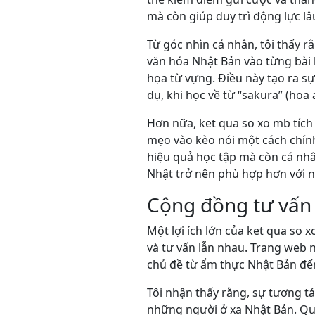
mà còn giúp duy trì động lực lâ
Từ góc nhìn cá nhân, tôi thấy r
văn hóa Nhật Bản vào từng bài
họa từ vựng. Điều này tạo ra s
dụ, khi học về từ “sakura” (hoa
Hơn nữa, ket qua so xo mb tích 
mẹo vào kèo nói một cách chính 
hiệu quả học tập mà còn cá nhâ
Nhật trở nên phù hợp hơn với n
Cộng đồng tư vấn 
Một lợi ích lớn của ket qua so 
và tư vấn lẫn nhau. Trang web n
chủ đề từ ẩm thực Nhật Bản đến
Tôi nhận thấy rằng, sự tương t
những người ở xa Nhật Bản. Qua