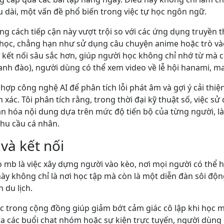
u dài, một vấn đề phổ biến trong việc tự học ngôn ngữ.
ằng cách tiếp cận này vượt trội so với các ứng dụng truyền t
 học, chẳng hạn như sử dụng câu chuyện anime hoặc trò và
ự kết nối sâu sắc hơn, giúp người học không chỉ nhớ từ mà 
 anh đào), người dùng có thể xem video về lễ hội hanami, m
hợp công nghệ AI để phân tích lỗi phát âm và gợi ý cải thiệ
xác. Tôi phân tích rằng, trong thời đại kỹ thuật số, việc s
n hóa nội dung dựa trên mức độ tiến bộ của từng người, l
hu cầu cá nhân.
và kết nối
xo mb là việc xây dựng người vào kèo, nơi mọi người có thể 
ày không chỉ là nơi học tập mà còn là một diễn đàn sôi độn
 du lịch.
ác trong cộng đồng giúp giảm bớt cảm giác cô lập khi học m
 các buổi chat nhóm hoặc sự kiện trực tuyến, người dùng 