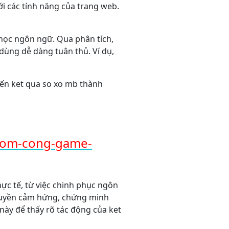
ới các tính năng của trang web.
g học ngôn ngữ. Qua phân tích,
dùng dễ dàng tuân thủ. Ví dụ,
biến ket qua so xo mb thành
-com-cong-game-
ực tế, từ việc chinh phục ngôn
truyền cảm hứng, chứng minh
ày để thấy rõ tác động của ket