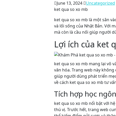
June 13, 2024
Uncategorized
ket qua so xo mb
ket qua so xo mb là một sân và
và lối sống của Nhật Bản. Với 
mà còn là cầu nối giúp người d
Lợi ích của ket
ket qua so xo mb mang lại vô v
văn hóa. Trang web này không c
giúp người dùng phát triển mẹo
về cách ket qua so xo mb tư vấ
Tích hợp học ngôn
ket qua so xo mb nổi bật với hệ
thú vị. Trước hết, trang web c
thể kiếm điểm gửi cược và thăn