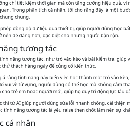
ng chỉ tiết kiệm thời gian mà còn tăng cường hiệu quả, vì 
 quan. Trong phân tích cá nhân, tôi cho rằng đây là một bước
 chung chung.
hép đồng bộ dữ liệu qua thiết bị, giúp người dùng học bất c
trở nên dễ dàng hơn, đặc biệt cho những người bận rộn.
 năng tương tác
ính năng tương tác, như trò vào kèo và bài kiểm tra, giúp 
 thử thách hàng ngày để củng cố kiến thức.
giá rằng tính năng này biến việc học thành một trò vào kèo
 đố vui về từ vựng, người dùng có thể học mà không cảm thấ
ả cho trẻ em hoặc người mới, giúp họ duy trì động lực lâu dà
c thì từ AI giúp người dùng sửa lỗi nhanh chóng, cải thiện
ác tính năng tương tác là yếu raise then chốt làm nên sự kh
ọc cá nhân