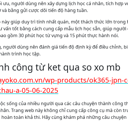
i ưu, người dùng nên xây dựng lịch học cá nhân, tích hợp v
và bằng gửi cược dõi tiến độ hàng tuần.
p này giúp duy trì tính nhất quán, một thách thức lớn tron
tư vấn tốt bằng cách cung cấp mẫu lịch học sẵn, giúp người 
bao gồm 30 phút học từ vựng và 15 phút thực hành nói.
g, người dùng nên đánh giá tiến độ định kỳ để điều chỉnh, 
hành trình học tập.
nh công từ ket qua so xo mb
ayoko.com.vn/wp-products/ok365-jpn
chau-a-05-06-2025
uộc sống của nhiều người qua các câu chuyện thành công th
nhân. Trang web này không chỉ cung cấp công cụ mà còn 
 hoàn toàn khả thi. Hãy cùng khám phá những câu chuyện n