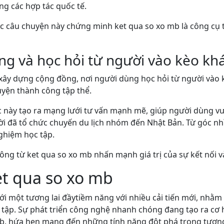
g các hợp tác quốc tế.
ác câu chuyện này chứng minh ket qua so xo mb là công cụ t
g và học hỏi từ người vào kèo kh
 xây dựng cộng đồng, nơi người dùng học hỏi từ người vào k
yện thành công tập thể.
ác này tạo ra mạng lưới tư vấn mạnh mẽ, giúp người dùng vư
i đã tổ chức chuyến du lịch nhóm đến Nhật Bản. Từ góc nhì
ghiệm học tập.
ông từ ket qua so xo mb nhấn mạnh giá trị của sự kết nối và 
et qua so xo mb
i một tương lai đầytiềm năng với nhiều cải tiến mới, nhằm
ập. Sự phát triển công nghệ nhanh chóng đang tạo ra cơ h
mb, hứa hẹn mang đến những tính năng đột phá trong tương