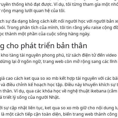
truyền thống khó đạt được. Ví dụ, tôi từng tham gia một nh
 rộng mạng lưới quan hệ của tôi.
ch sự đa dạng bằng cách kết nối người học với người bản x
ói. Trong phân tích của mình, tôi tin rằng yếu raise cộng đồ
 học thành một phần của cuộc sống hàng ngày.
g cho phát triển bản thân
 kho tàng tài nguyên phong phú, từ sách điện tử đến vide
 dừng lại ở ngôn ngữ, trang web còn mở rộng sang các lĩnh 
giá cao cách ket qua so xo mb kết hợp tài nguyên với các bài
 và điều chỉnh kế hoạch học tập. Điều này khuyến khích sự
n thân. Ví dụ, qua các khóa học về nghệ thuật ikebana (cắ
triết lý sống của người Nhật.
với sự cập nhật liên tục, ket qua so xo mb giữ cho nội dung
là một cách tiếp cận toàn diện, biến trang web thành công 