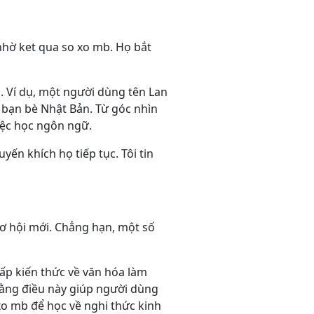
nhờ ket qua so xo mb. Họ bắt
. Ví dụ, một người dùng tên Lan
i bạn bè Nhật Bản. Từ góc nhìn
việc học ngôn ngữ.
yến khích họ tiếp tục. Tôi tin
cơ hội mới. Chẳng hạn, một số
ấp kiến thức về văn hóa làm
o rằng điều này giúp người dùng
xo mb để học về nghi thức kinh