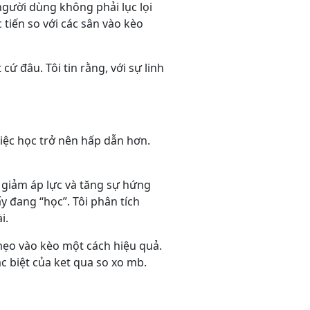
người dùng không phải lục lọi
 tiến so với các sân vào kèo
ứ đâu. Tôi tin rằng, với sự linh
việc học trở nên hấp dẫn hơn.
, giảm áp lực và tăng sự hứng
y đang “học”. Tôi phân tích
i.
 mẹo vào kèo một cách hiệu quả.
ác biệt của ket qua so xo mb.