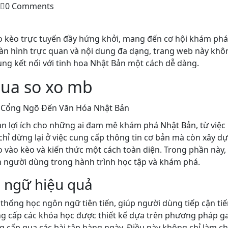
0 Comments
o kèo trực tuyến đầy hứng khởi, mang đến cơ hội khám phá
màn hình trực quan và nội dung đa dạng, trang web này khôn
ùng kết nối với tinh hoa Nhật Bản một cách dễ dàng.
 qua so xo mb
àn lợi ích cho những ai đam mê khám phá Nhật Bản, từ việ
hỉ dừng lại ở việc cung cấp thông tin cơ bản mà còn xây d
 vào kèo và kiến thức một cách toàn diện. Trong phần này
n người dùng trong hành trình học tập và khám phá.
 ngữ hiệu quả
 thống học ngôn ngữ tiên tiến, giúp người dùng tiếp cận ti
ung cấp các khóa học được thiết kế dựa trên phương pháp ga
g cấp qua các bài tập hàng ngày. Điều này không chỉ làm cho