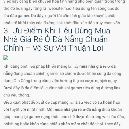
việc này càng biến chuyển hóa tính năng phổ biến quan trọng trong
thẻ đồ họa ngày rộng rãi website mạo, tiêu dùng tên sòng bạc để
lừa đảo gamer. Do đấy, người tải cần tỉnh giấc táo khuyết, chấp
nhấn rõ khởi thủy của đường link khởi đầu xúc tiến truy chọn vấn.
3. Ưu Điểm Khi Tiêu Dùng Mua
Nhà Giá Rẻ Ở Đà Nẵng Chuẩn
Chỉnh – Vô Sự Với Thuận Lợi
Khi đang biết liệu pháp khiến mang lại lấy
mua nhà giá rẻ ở đà
nẵng
đúng chuẩn chỉnh, gamer sẽ chiếm được khôn cùng đa công
dụng Gia Công trong công việc hưởng thụ cá cược nghịch ngay.
Dưới đây là đa điểm lôi cuốn nhất khi gamer tiêu dùng đường link
chủ yếu thống.
Điều xuất phát đề xuất đề cập mang lại là sự việc vô sự hoàn hảo
với tuyệt vời nhất nhất. Một
mua nhà giá rẻ ở đà nẵng
điều khoản
giúp mang lại gamer dạng thân hạn chế được đa trang web lừa đảo,
phishing hoặc khôn cùng nhiều phần mềm chất độc hại. theo đấy,