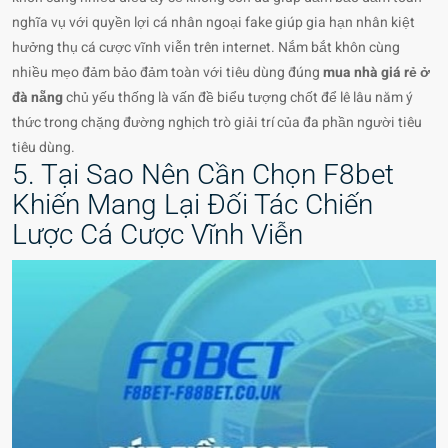
nghĩa vụ với quyền lợi cá nhân ngoại fake giúp gia hạn nhân kiệt
hưởng thụ cá cược vĩnh viễn trên internet. Nắm bắt khôn cùng
nhiều mẹo đảm bảo đảm toàn với tiêu dùng đúng
mua nhà giá rẻ ở
đà nẵng
chủ yếu thống là vấn đề biểu tượng chốt để lê lâu năm ý
thức trong chặng đường nghịch trò giải trí của đa phần người tiêu
tiêu dùng.
5. Tại Sao Nên Cần Chọn F8bet
Khiến Mang Lại Đối Tác Chiến
Lược Cá Cược Vĩnh Viễn