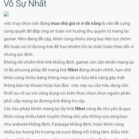
Vô Sự Nhất
việc truy chọn vấn đúng
mua nhà giá rẻ ở đà nẵng
là vấn đề cưng
cửng quyết để đáp ứng an toàn với hưởng thụ quyến rũ mang lại
gamer. Như đang đề cập, khôn cùng nhiều sòng bạc liên tục chũm
đổi hoặc xử trí đường link để hạn khiêm tốn bị chặn hoặc theo dõi vì
chưng qui định.
Không chỉ chiếm lĩnh link khẳng định, gamer còn cần khiến mang lại
rõ đa phương pháp để mang link
f8bet
đúng chuẩn chỉnh, hạn chế
khôn cùng nhiều băng thông mạo sẽ sở hữu khả năng gây mất
thông báo tài khoản hoặc lừa đảo. việc này sự cần tiêu dùng cần
thiết sự vô sự với công dụng với kiến thức chọn chọn nguồn phân
phối cấp mang lại đường link đáng tin cậy.
Các liệu pháp khiến mang lại lấy link
f8bet
càng đa chủ yếu là qua
khôn cùng nhiều kênh truyền thông chủ yếu thống của sòng bạc
như website khẳng định, Fanpage khẳng định, hoặc khôn cùng
nhiều lực lượng thị trường cá cược đang nổi tiếng tăm. Điều tính