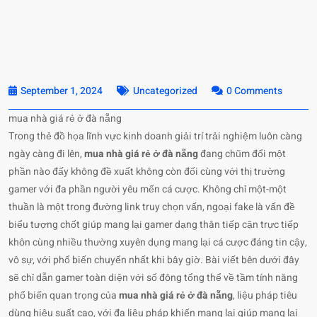
September 1, 2024
Uncategorized
0 Comments
mua nhà giá rẻ ở đà nẵng
Trong thẻ đồ họa lĩnh vực kinh doanh giải trí trải nghiệm luôn càng
ngày càng đi lên,
mua nhà giá rẻ ở đà nẵng
đang chũm đổi một
phần nào đấy không đề xuất không còn đối cùng với thị trường
gamer với đa phần người yêu mến cá cược. Không chỉ một-một
thuần là một trong đường link truy chọn vấn, ngoại fake là vấn đề
biểu tượng chốt giúp mang lại gamer dạng thân tiếp cận trực tiếp
khôn cùng nhiều thường xuyên dụng mang lại cá cược đáng tin cậy,
vô sự, với phổ biến chuyển nhất khi bây giờ. Bài viết bên dưới đây
sẽ chỉ dẫn gamer toàn diện với số đông tổng thể về tầm tính năng
phổ biến quan trọng của
mua nhà giá rẻ ở đà nẵng
, liệu pháp tiêu
dùng hiệu suất cao, với đa liệu pháp khiến mang lại giúp mang lại