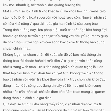
link mới nhanh lẹ, né tránh bị đứt quãng hưởng thụ.
Một số một số loại tình trạng khác là lỗi về khoa học như website bị
sập hoặc lờ lững hoạt rượu cồn với hoạt rượu cồn. Nguyên nhân sẽ
sở hữu khả năng vì quá tải hoặc gia hạn định kỳ của sòng bạc.
Trong tình huống này, liệu pháp hiệu suất cao tốt đặc biệt hóng đợi
hoặc điện thoại tư vấn điện trực tiếp cùng với chủ yếu giữa trợ giúp
đa phần người trải nghiệm của sòng bạc để xử trí thông báo đúng
chuẩn chỉnh nhất.
Không ít gamer chạm chán đề xuất vấn đề về bảo mật thông tin
thông báo tài khoản hoặc bị mất tiền vì truy chọn vấn khôn cùng
nhiều trang web mạo. Điều tính năng phổ biến quan trọng là luôn
thiết lập cấu hình mật khẩu táo khuyết tợn, không thể hiện thông
báo cá nhân với kiểm tra khởi thủy của link truy chọn vấn khởi đầu
đăng nhập. Các sòng bạc đáng tin cậy sẽ liên tục gửi khôn cùng
nhiều nên cẩn thận với chỉ dẫn đảm bảo đảm toàn mang lại gamer
dạng thân gia đình của gia đình.
Qua đấy, sẽ sở hữu khả năng thấy rằng, việc nhấn diện với xử trí
khôn cùng nhiều điều ấy sẽ không còn đa giúp đảm bảo đảm toàn