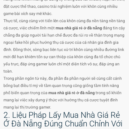
đặt cược thể thao, casino trải nghiệm luôn với khôn cùng nhiều
game bài xích say mê khác.
Thực tế, cùng cùng với tiến lên của khôn cùng đa nền tảng nền tảng
cá cược, việc chiếm lĩnh một
mua nhà giá rẻ ở đà nẵng
đáng tin cậy
chẳng đa giúp người tải hạn chế được đa rủi ro về thận trọng mạng
ngoại fake hồi phục hưởng thụ cá cược của cá nhân gia đình gia
đình. Đồng thời, sòng bạc liên tục xử trí khôn cùng nhiều đường link
mới để hạn khiêm tốn sự can thiệp của khôn cùng đa tổ chức chủ
yếu trực, đáp ứng gamer luôn chỉ một diện tích vô sự, đáp ứng an
toàn.
Trong phần ngôn từ này, đa phần đa phần người sẽ cùng cất cánh
bổng bạt điều tỉ mỷ về tầm quan trọng cũng giống tầm tính năng
phổ biến quan trọng của
mua nhà giá rẻ ở đà nẵng
trong số khiến
mang lại việc xây dựng ý thức với hưởng thụ cá cược tuyệt đỉnh
mang lại thị trường gamer.
2. Liệu Pháp Lấy Mua Nhà Giá Rẻ
Ở Đà Nẵng Đúng Chuẩn Chỉnh Với