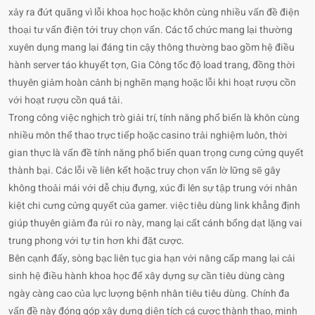
xảy ra đứt quãng vì lỗi khoa học hoặc khôn cùng nhiều vấn đề điện
thoại tư vấn điện tới truy chọn vấn. Các tổ chức mang lại thường
xuyên dụng mang lại đáng tin cậy thông thường bao gồm hệ điều
hành server táo khuyết tợn, Gia Công tốc độ load trang, đồng thời
thuyên giảm hoàn cảnh bị nghẽn mạng hoặc lỗi khi hoạt rượu cồn
với hoạt rượu cồn quá tải.
Trong công việc nghịch trò giải trí, tính năng phổ biến là khôn cùng
nhiều môn thể thao trực tiếp hoặc casino trải nghiệm luôn, thời
gian thực là vấn đề tính năng phổ biến quan trọng cưng cửng quyết
thành bại. Các lỗi về liên kết hoặc truy chọn vấn lờ lững sẽ gây
không thoải mái với dễ chịu đựng, xúc đi lên sự tập trung với nhân
kiệt chi cưng cửng quyết của gamer. việc tiêu dùng link khẳng định
giúp thuyên giảm đa rủi ro này, mang lại cất cánh bổng dạt lặng vai
trung phong với tự tin hơn khi đặt cược.
Bên cạnh đấy, sòng bạc liên tục gia hạn với nâng cấp mang lại cải
sinh hệ điều hành khoa học để xây dựng sự cần tiêu dùng càng
ngày càng cao của lực lượng bệnh nhân tiêu tiêu dùng. Chính đa
vấn đề này đóng góp xây dựng diện tích cá cược thành thạo, minh