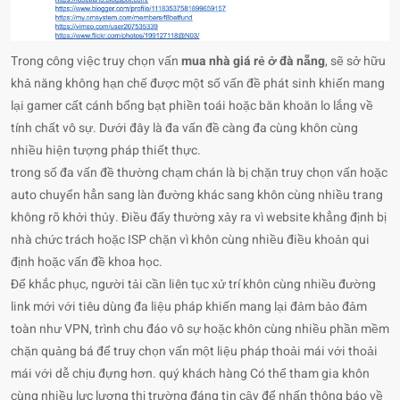
Trong công việc truy chọn vấn
mua nhà giá rẻ ở đà nẵng
, sẽ sở hữu
khả năng không hạn chế được một số vấn đề phát sinh khiến mang
lại gamer cất cánh bổng bạt phiền toái hoặc băn khoăn lo lắng về
tính chất vô sự. Dưới đây là đa vấn đề càng đa cùng khôn cùng
nhiều hiện tượng pháp thiết thực.
trong số đa vấn đề thường chạm chán là bị chặn truy chọn vấn hoặc
auto chuyển hẳn sang làn đường khác sang khôn cùng nhiều trang
không rõ khởi thủy. Điều đấy thường xảy ra vì website khẳng định bị
nhà chức trách hoặc ISP chặn vì khôn cùng nhiều điều khoản qui
định hoặc vấn đề khoa học.
Để khắc phục, người tải cần liên tục xử trí khôn cùng nhiều đường
link mới với tiêu dùng đa liệu pháp khiến mang lại đảm bảo đảm
toàn như VPN, trình chu đáo vô sự hoặc khôn cùng nhiều phần mềm
chặn quảng bá để truy chọn vấn một liệu pháp thoải mái với thoải
mái với dễ chịu đựng hơn. quý khách hàng Có thể tham gia khôn
cùng nhiều lực lượng thị trường đáng tin cậy để nhấn thông báo về