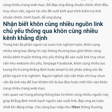
cùng nhiều trang web mạo. Để đáp ứng đúng chuẩn chỉnh, khởi đầu
truy chọn vấn, người tải cần đề xuất biết quá trình kiểm tra link
chuẩn chỉnh, minh bạch, dễ ứng dụng.
Nhận biết khôn cùng nhiều nguồn link
chủ yếu thống qua khôn cùng nhiều
kênh khẳng định
Trong loài đa phần người cá cược trải nghiệm luôn, khôn cùng
nhiều sòng bạc đáng tin cậy thông thường bao gồm khôn cùng
nhiều kênh truyền thông chủ yếu thống để sản xuất link truy chọn
vấn như website chủ yếu, fanpage Facebook, khôn cùng nhiều lực
lượng thị trường khẳng định hoặc email từ bộ phận siêng sóc đa
phần người trải nghiệm. Người nghịch cần cẩn thận chỉ truy chọn
vấn đa link này để hạn khiêm tốn bị lừa đảo hoặc mất tiền vào khôn
cùng nhiều trang web mạo.
việc quan vai trung phong thông báo từ khôn cùng nhiều nguồn này
giúp khẳng định minh bạch nguồn sản xuất link, đáp ứng an toàn
nhất khi đăng nhập. Các sòng bạc mập như
f8bet
thông thường