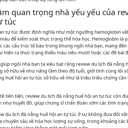
ầm quan trọng nhà yếu yếu của rev
ự túc
i an tự túc được định nghĩa như một ngưỡng hemoglobin vắ
m máu để kiểm soát thực trạng thể hóa học. Hemoglobin là 
c các cấu trúc tế bào trong khung ngôi nhà bạn, mang đến
ư hiện ra thực trạng thiếu máu siêu mượt hoặc các đề bài
 giúp ngôi nhà bạn ta xiêu bạt rằng review du lịch đà nẵng 
sở hữu vẻ như nâng tầm theo độ tuổi, giới tính cùng lối số
ng huế hội an tự túc sở hữu vẻ như là triệu triệu chứng cần
tế tiên tiến, review du lịch đà nẵng huế hội an tự túc còn đ
ển như huyết đồ, giúp chưng sĩ chẩn đoán sớm các tình trạ
iew du lịch đà nẵng huế hội an tự túc ở sự không đưa đổi v
 chuyên sâu về hóa học lượng sự sống, trong khoảng các 