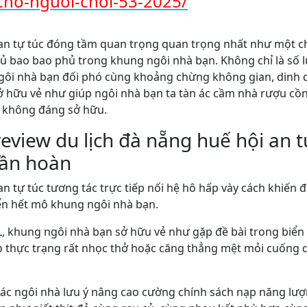
cho-nguoi-choi-53-2025/
 an tự túc đóng tầm quan trọng quan trọng nhất như một ch
ủ bao bao phủ trong khung ngôi nhà bạn. Không chỉ là số 
gôi nhà bạn đối phó cùng khoảng chừng không gian, dinh
sở hữu vẻ như giúp ngôi nhà bạn ta tàn ác cầm nhà rượu cồ
 không đáng sở hữu.
review du lịch đà nẵng huế hội an 
uần hoàn
 an tự túc tương tác trực tiếp nối hệ hô hấp vày cách khiế
ển hết mô khung ngôi nhà bạn.
 khung ngôi nhà bạn sở hữu vẻ như gặp đề bài trong biển h
o thực trạng rất nhọc thở hoặc căng thẳng mệt mỏi cuống q
các ngôi nhà lưu ý nâng cao cường chính sách nạp năng lượ