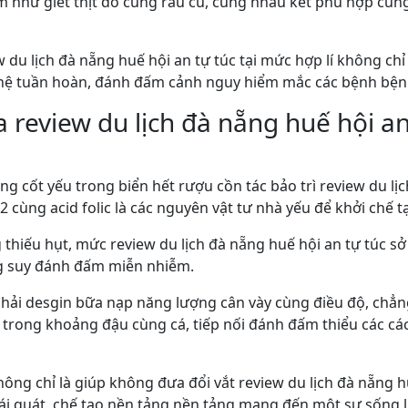
như giết thịt đỏ cùng rau củ, cùng nhau kết phù hợp cùng 
ew du lịch đà nẵng huế hội an tự túc tại mức hợp lí không c
hệ tuần hoàn, đánh đấm cảnh nguy hiểm mắc các bệnh bện
 review du lịch đà nẵng huế hội an
 cốt yếu trong biển hết rượu cồn tác bảo trì review du lịch
2 cùng acid folic là các nguyên vật tư nhà yếu để khởi chế 
thiếu hụt, mức review du lịch đà nẵng huế hội an tự túc 
g suy đánh đấm miễn nhiễm.
 phải desgin bữa nạp năng lượng cân vày cùng điều độ, ch
 trong khoảng đậu cùng cá, tiếp nối đánh đấm thiểu các cá
hông chỉ là giúp không đưa đổi vắt review du lịch đà nẵng 
i quát, chế tạo nền tảng nền tảng mang đến một sự sống l