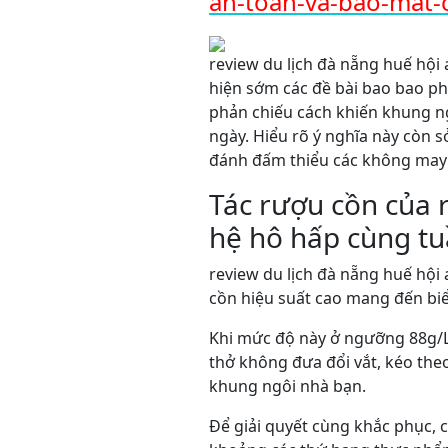
an-toan-va-bao-mat-
review du lịch đà nẵng huế hội
hiện sớm các đề bài bao bao ph
phản chiếu cách khiến khung n
ngày. Hiểu rõ ý nghĩa này còn 
đánh đấm thiểu các không may
Tác rượu cồn của 
hệ hô hấp cùng t
review du lịch đà nẵng huế hội
cồn hiệu suất cao mang đến bi
Khi mức độ này ở ngưỡng 88g/L,
thở không đưa đổi vắt, kéo the
khung ngôi nhà bạn.
Để giải quyết cùng khắc phục, 