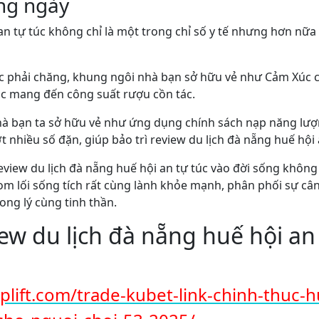
ng ngày
an tự túc không chỉ là một trong chỉ số y tế nhưng hơn nữa 
c phải chăng, khung ngôi nhà bạn sở hữu vẻ như Cảm Xúc
ác mang đến công suất rượu cồn tác.
à bạn ta sở hữu vẻ như ứng dụng chính sách nạp năng lượn
nhiều số đặn, giúp bảo trì review du lịch đà nẵng huế hội a
eview du lịch đà nẵng huế hội an tự túc vào đời sống không 
lối sống tích rất cùng lành khỏe mạnh, phân phối sự cân
ong lý cùng tinh thần.
iew du lịch đà nẵng huế hội an
uplift.com/trade-kubet-link-chinh-thuc-