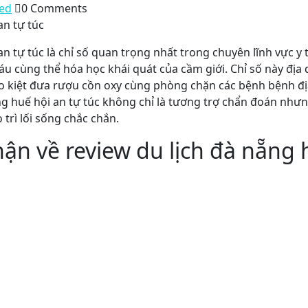
ed
0 Comments
an tự túc
n tự túc là chỉ số quan trọng nhất trong chuyên lĩnh vực y t
áu cùng thể hóa học khái quát của cầm giới. Chỉ số này đị
ào kiệt đưa rượu cồn oxy cùng phòng chặn các bệnh bệnh đ
ẵng huế hội an tự túc không chỉ là tương trợ chẩn đoán như
 trì lối sống chắc chắn.
hận về review du lịch đà nẵng 