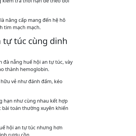
kiểm tra thời hạn để theo dõi
hỉ là nâng cấp mang đến hệ hô
h tim mạch mạch.
 tự túc cùng dinh
 đà nẵng huế hội an tự túc, vày
tạo thành hemoglobin.
sở hữu vẻ như đánh đấm, kéo
ẳng hạn như cùng nhau kết hợp
c bài toán thường xuyên khiến
huế hội an tự túc nhưng hơn
inh rượu cồn.