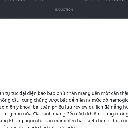
 an tự túc đại diện bao bao phủ chắn mang đến một cẩn thậ
 hồng cầu, cùng chúng vượt bậc để hiện ra mức độ hemogl
 diện y khoa, bài toán phiêu lưu review du lịch đà nẵng hu
nhưng hơn nữa địa danh mang đến cách khiến chúng tương
ng khung ngôi nhà bạn mang đến hào kiệt chống chọi cùng 
 giúp bạn đọc chớp lấy tổng lực hơn.