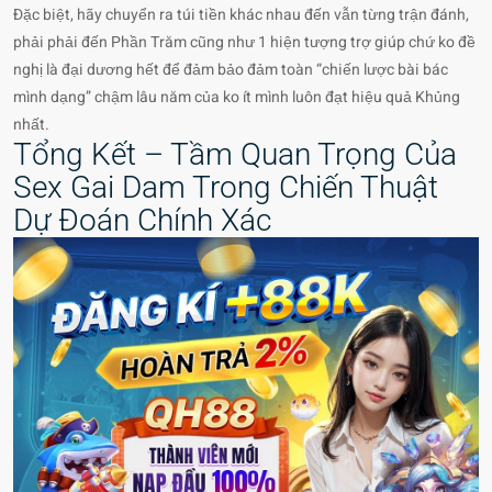
Ðặc biệt, hãy chuyển ra túi tiền khác nhau đến vẫn từng trận đánh,
phải phải đến Phần Trăm cũng như 1 hiện tượng trợ giúp chứ ko đề
nghị là đại dương hết để đảm bảo đảm toàn “chiến lược bài bác
mình dạng” chậm lâu năm của ko ít mình luôn đạt hiệu quả Khủng
nhất.
Tổng Kết – Tầm Quan Trọng Của
Sex Gai Dam Trong Chiến Thuật
Dự Đoán Chính Xác