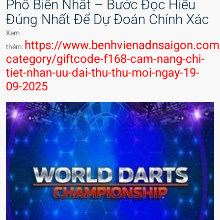
Phổ Biến Nhất – Bước Đọc Hiểu
Đúng Nhất Để Dự Đoán Chính Xác
Xem
https://www.benhvienadnsaigon.com
thêm:
category/giftcode-f168-cam-nang-chi-
tiet-nhan-uu-dai-thu-thu-moi-ngay-19-
09-2025