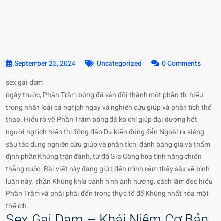
September 25, 2024
Uncategorized
0 Comments
sex gai dam
ngày trước, Phần Trăm bóng đá vẫn đổi thành một phần thị hiếu
trong nhân loài cá nghịch ngay và nghiên cứu giúp và phân tích thể
thao. Hiểu rõ về Phần Trăm bóng đá ko chỉ giúp đại dương hết
người nghịch hiển thị đông đảo Dự kiến đúng đắn Ngoài ra siêng
sâu tác dụng nghiên cứu giúp và phân tích, đánh bảng giá và thẩm
định phần Khủng trận đánh, từ đó Gia Công hóa tính năng chiến
thắng cuộc. Bài viết này đang giúp đến mình cảm thấy sâu về bình
luận này, phần Khủng khía cạnh hình ảnh hưởng, cách làm đọc hiểu
Phần Trăm và phải phải đến trong thực tế để Khủng nhất hóa một
thể ích.
Sex Gai Dam – Khái Niệm Cơ Bản