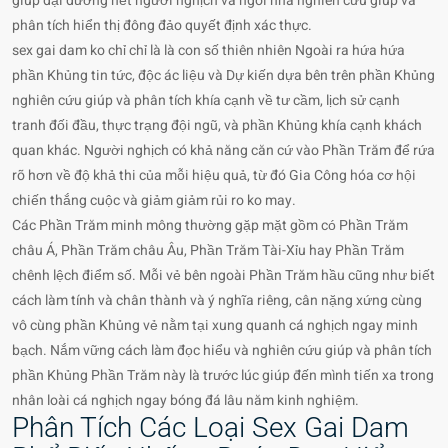
giúp đại dương hết người nghịch và ngôi nhà nghiên cứu giúp và
phân tích hiển thị đông đảo quyết định xác thực.
sex gai dam ko chỉ chỉ là là con số thiên nhiên Ngoài ra hứa hứa
phần Khủng tin tức, độc ác liệu và Dự kiến dựa bên trên phần Khủng
nghiên cứu giúp và phân tích khía cạnh về tư cầm, lịch sử cạnh
tranh đối đầu, thực trạng đội ngũ, và phần Khủng khía cạnh khách
quan khác. Người nghịch có khả năng căn cứ vào Phần Trăm để rứa
rõ hơn về độ khả thi của mỗi hiệu quả, từ đó Gia Công hóa cơ hội
chiến thắng cuộc và giảm giảm rủi ro ko may.
Các Phần Trăm minh mông thường gặp mặt gồm có Phần Trăm
châu Á, Phần Trăm châu Âu, Phần Trăm Tài-Xỉu hay Phần Trăm
chênh lệch điểm số. Mỗi vẻ bên ngoài Phần Trăm hầu cũng như biết
cách làm tính và chân thành và ý nghĩa riêng, cân nặng xứng cùng
vô cùng phần Khủng vẻ nằm tại xung quanh cá nghịch ngay minh
bạch. Nắm vững cách làm đọc hiểu và nghiên cứu giúp và phân tích
phần Khủng Phần Trăm này là trước lúc giúp đến mình tiến xa trong
nhân loài cá nghịch ngay bóng đá lâu năm kinh nghiệm.
Phân Tích Các Loại Sex Gai Dam