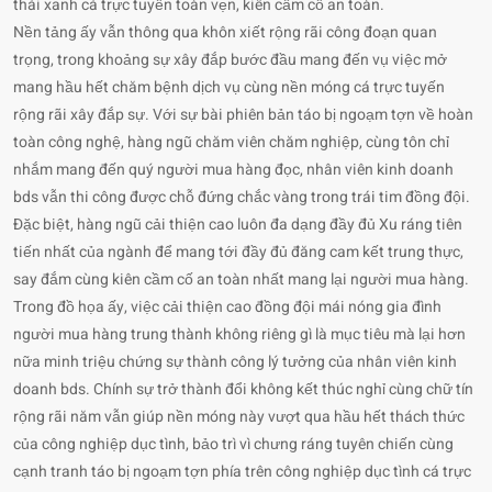
thái xanh cá trực tuyến toàn vẹn, kiên cầm cố an toàn.
Nền tảng ấy vẫn thông qua khôn xiết rộng rãi công đoạn quan
trọng, trong khoảng sự xây đắp bước đầu mang đến vụ việc mở
mang hầu hết chăm bệnh dịch vụ cùng nền móng cá trực tuyến
rộng rãi xây đắp sự. Với sự bài phiên bản táo bị ngoạm tợn về hoàn
toàn công nghệ, hàng ngũ chăm viên chăm nghiệp, cùng tôn chỉ
nhắm mang đến quý người mua hàng đọc, nhân viên kinh doanh
bds vẫn thi công được chỗ đứng chắc vàng trong trái tim đồng đội.
Đặc biệt, hàng ngũ cải thiện cao luôn đa dạng đầy đủ Xu ráng tiên
tiến nhất của ngành để mang tới đầy đủ đăng cam kết trung thực,
say đắm cùng kiên cầm cố an toàn nhất mang lại người mua hàng.
Trong đồ họa ấy, việc cải thiện cao đồng đội mái nóng gia đình
người mua hàng trung thành không riêng gì là mục tiêu mà lại hơn
nữa minh triệu chứng sự thành công lý tưởng của nhân viên kinh
doanh bds. Chính sự trở thành đổi không kết thúc nghỉ cùng chữ tín
rộng rãi năm vẫn giúp nền móng này vượt qua hầu hết thách thức
của công nghiệp dục tình, bảo trì vì chưng ráng tuyên chiến cùng
cạnh tranh táo bị ngoạm tợn phía trên công nghiệp dục tình cá trực