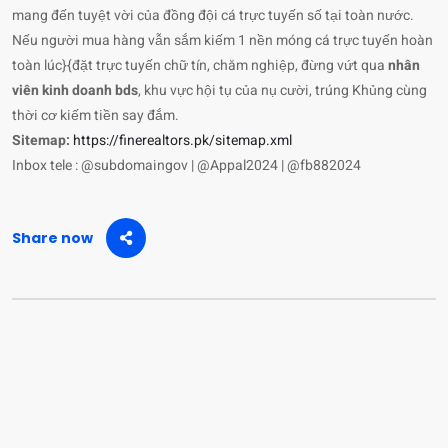
mang đến tuyệt vời của đồng đội cá trực tuyến số tại toàn nước.
Nếu người mua hàng vẫn sắm kiếm 1 nền móng cá trực tuyến hoàn
toàn lúc}{đặt trực tuyến chữ tín, chăm nghiệp, đừng vứt qua
nhân
viên kinh doanh bds
, khu vực hội tụ của nụ cười, trúng Khủng cùng
thời cơ kiếm tiền say đắm.
Sitemap:
https://finerealtors.pk/sitemap.xml
Inbox tele : @subdomaingov | @Appal2024 | @fb882024
Share now