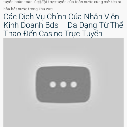
tuyến hoàn toàn lúc}{đặt trực tuyến của toàn nước cùng mở kéo ra
hầu hết nước trong khu vực.
Các Dịch Vụ Chính Của Nhân Viên
Kinh Doanh Bds – Đa Dạng Từ Thể
Thao Đến Casino Trực Tuyến