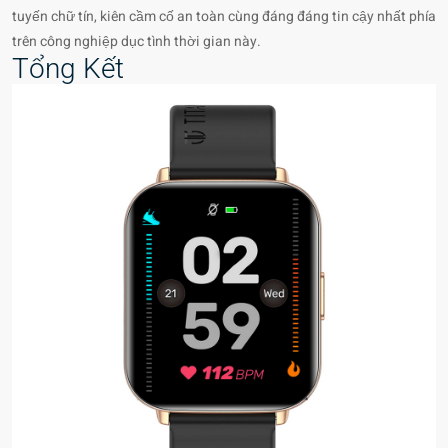
tuyến chữ tín, kiên cầm cố an toàn cùng đáng đáng tin cậy nhất phía
trên công nghiệp dục tình thời gian này.
Tổng Kết