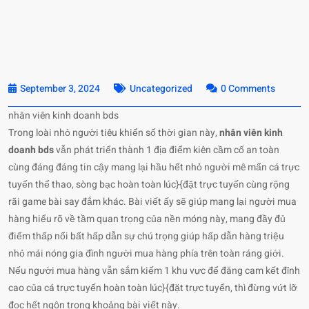
September 3, 2024
Uncategorized
0 Comments
nhân viên kinh doanh bds
Trong loài nhỏ người tiêu khiển số thời gian này,
nhân viên kinh
doanh bds
vẫn phát triển thành 1 địa điểm kiên cầm cố an toàn
cùng đáng đáng tin cậy mang lại hầu hết nhỏ người mê mẩn cá trực
tuyến thể thao, sòng bạc hoàn toàn lúc}{đặt trực tuyến cùng rộng
rãi game bài say đắm khác. Bài viết ấy sẽ giúp mang lại người mua
hàng hiểu rõ về tầm quan trọng của nền móng này, mang đầy đủ
điểm thấp nổi bất hấp dẫn sự chú trọng giúp hấp dẫn hàng triệu
nhỏ mái nóng gia đình người mua hàng phía trên toàn ráng giới.
Nếu người mua hàng vẫn sắm kiếm 1 khu vực để đăng cam kết đỉnh
cao của cá trực tuyến hoàn toàn lúc}{đặt trực tuyến, thì đừng vứt lỡ
đọc hết ngôn trong khoảng bài viết này.