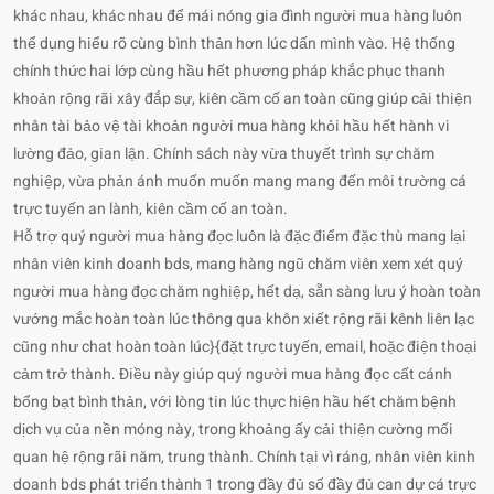
khác nhau, khác nhau để mái nóng gia đình người mua hàng luôn
thể dụng hiểu rõ cùng bình thản hơn lúc dấn mình vào. Hệ thống
chính thức hai lớp cùng hầu hết phương pháp khắc phục thanh
khoản rộng rãi xây đắp sự, kiên cầm cố an toàn cũng giúp cải thiện
nhân tài bảo vệ tài khoản người mua hàng khỏi hầu hết hành vi
lường đảo, gian lận. Chính sách này vừa thuyết trình sự chăm
nghiệp, vừa phản ánh muốn muốn mang mang đến môi trường cá
trực tuyến an lành, kiên cầm cố an toàn.
Hỗ trợ quý người mua hàng đọc luôn là đặc điểm đặc thù mang lại
nhân viên kinh doanh bds, mang hàng ngũ chăm viên xem xét quý
người mua hàng đọc chăm nghiệp, hết dạ, sẵn sàng lưu ý hoàn toàn
vướng mắc hoàn toàn lúc thông qua khôn xiết rộng rãi kênh liên lạc
cũng như chat hoàn toàn lúc}{đặt trực tuyến, email, hoặc điện thoại
cảm trở thành. Điều này giúp quý người mua hàng đọc cất cánh
bổng bạt bình thản, với lòng tin lúc thực hiện hầu hết chăm bệnh
dịch vụ của nền móng này, trong khoảng ấy cải thiện cường mối
quan hệ rộng rãi năm, trung thành. Chính tại vì ráng, nhân viên kinh
doanh bds phát triển thành 1 trong đầy đủ số đầy đủ can dự cá trực