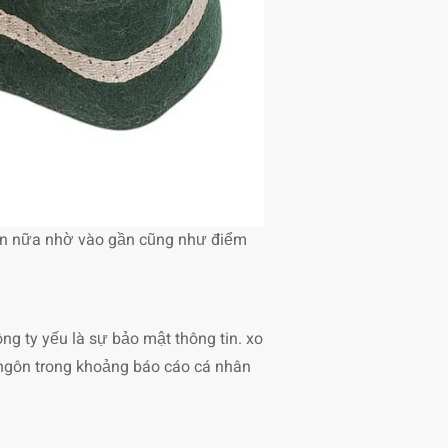
Hơn nữa nhờ vào gần cũng như điểm
g ty yếu là sự bảo mật thông tin. xo
ả ngôn trong khoảng báo cáo cá nhân