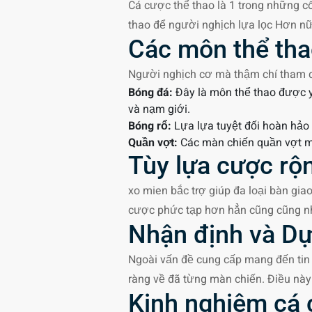
Cá cược thể thao là 1 trong những cô
thao để người nghịch lựa lọc Hơn n
Các môn thể thao
Người nghịch cơ mà thậm chí tham d
Bóng đá:
Đây là môn thể thao được yê
và nạm giới.
Bóng rổ:
Lựa lựa tuyệt đối hoàn hảo 
Quần vợt:
Các màn chiến quần vợt m
Tùy lựa cược rộn
xo mien bắc trợ giúp đa loại bàn gi
cược phức tạp hơn hẳn cũng cũng nh
Nhận định và Dự
Ngoài vấn đề cung cấp mang đến tin v
ràng về đã từng màn chiến. Điều nà
Kinh nghiệm cá 