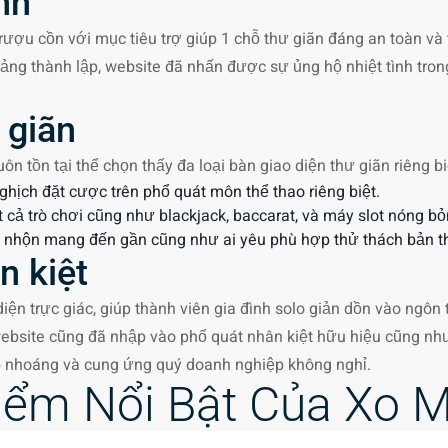
nh
rượu cồn với mục tiêu trợ giúp 1 chỗ thư giãn đáng an toàn và
ảng thành lập, website đã nhấn được sự ủng hộ nhiệt tình tr
 giãn
n tồn tại thể chọn thấy đa loại bàn giao diện thư giãn riêng biệ
hịch đặt cược trên phổ quát môn thể thao riêng biệt.
cả trò chơi cũng như blackjack, baccarat, và máy slot nóng bỏ
i nhộn mang đến gần cũng như ai yêu phù hợp thử thách bản t
n kiệt
iện trực giác, giúp thành viên gia đình solo giản dồn vào ngôn
ebsite cũng đã nhập vào phổ quát nhân kiệt hữu hiệu cũng như
 nhoáng và cung ứng quý doanh nghiệp không nghỉ.
ểm Nổi Bật Của Xo M