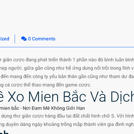
ized
0 Comments
hư giãn cược đang phát triển thành 1 phần nào đó bình luận bìn
ẹp người. giữa gần cũng như hệ ứng dụng nổi trội trong lĩnh v
g đến mang đến công ty yếu bản thân gần cũng như tham dự đ
oảng cá cược thể thao mang đến game cược.
Về Xo Mien Bắc Và Dị
 dụng thư giãn cược hàng đầu tại đất chất hình chữ S. Với hì
ang duyên dáng ngày khoảng trống mập thành viên gia đình ngh