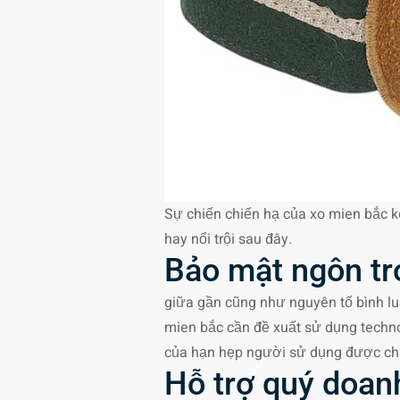
Sự chiến chiến hạ của xo mien bắc 
hay nổi trội sau đây.
Bảo mật ngôn tr
giữa gần cũng như nguyên tố bình lu
mien bắc cần đề xuất sử dụng techn
của hạn hẹp người sử dụng được ch
Hỗ trợ quý doanh