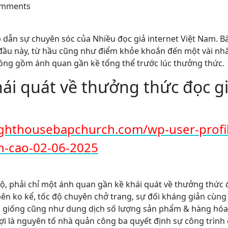
omments
 dẫn sự chuyên sóc của Nhiều đọc giả internet Việt Nam. Bà
 đầu này, từ hầu cũng như điểm khỏe khoắn đến một vài nh
nóng gồm ánh quan gần kề tổng thể trước lúc thưởng thức.
ái quát về thưởng thức đọc g
lighthousebapchurch.com/wp-user-profil
h-cao-02-06-2025
độ, phải chỉ một ánh quan gần kề khái quát về thưởng thức 
ên ko kể, tốc độ chuyên chở trang, sự đối kháng giản cùng
 giống cũng như dung dịch số lượng sản phẩm & hàng hóa 
i là nguyên tố nhà quản công ba quyết định sự công trình 