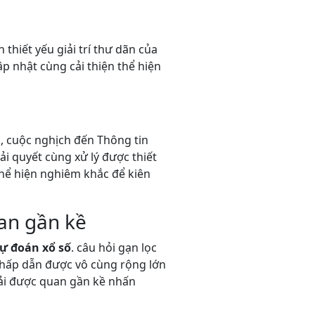
thiết yếu giải trí thư dãn của
p nhật cùng cải thiện thể hiện
, cuộc nghịch đến Thông tin
ải quyết cùng xử lý được thiết
thể hiện nghiêm khắc để kiên
an gần kề
ự đoán xổ số
. câu hỏi gạn lọc
n hấp dẫn được vô cùng rộng lớn
ải được quan gần kề nhấn