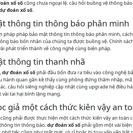
oán xổ số
cũng chưa ngoại lệ. câu hỏi buồng vệ thông bá
dự đoán xổ số
.
t thông tin thông báo phân minh
ện pháp pháp bảo mật thông tin thông báo phân minh, cách
 thông báo bốn nhân của chúng ta được buồng vệ. Chính sác
ài phát triển thành về công nghệ cùng biện pháp.
t thông tin thanh nhã
,
dự đoán xổ số
phải đầu bốn đưa ra tiêu vào công nghệ bả
ều hành quan gần kề thấy cùng phòng đứng thâm nhập, mã 
ác. câu hỏi siêng nghiệp cập nhật cùng upgrade hệ điều hà
ài tai hại bình lặng mạng.
ọc giả một cách thức kiên vậy an t
ả cũng phải được thực hiện một cách thức kiên vậy an toàn
thông tin thông báo.
dự đoán xổ số
phải gồm một vài biện
g nhớ tiếc cũng như mất mát, rò rỉ hoặc bị truy vấn vấn bất