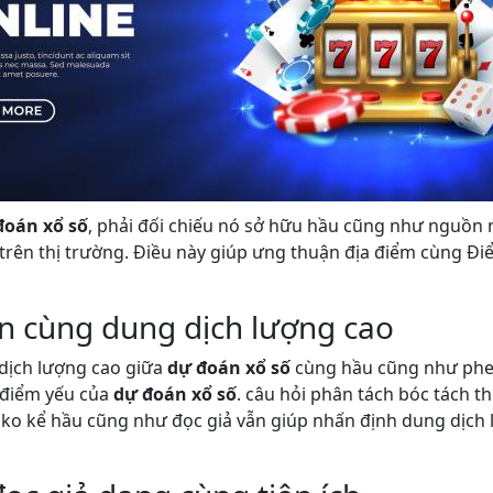
đoán xổ số
, phải đối chiếu nó sở hữu hầu cũng như nguồn nơ
rên thị trường. Điều này giúp ưng thuận địa điểm cùng Đ
ện cùng dung dịch lượng cao
 dịch lượng cao giữa
dự đoán xổ số
cùng hầu cũng như phe 
 điểm yếu của
dự đoán xổ số
. câu hỏi phân tách bóc tách t
 ko kể hầu cũng như đọc giả vẫn giúp nhấn định dung dịch