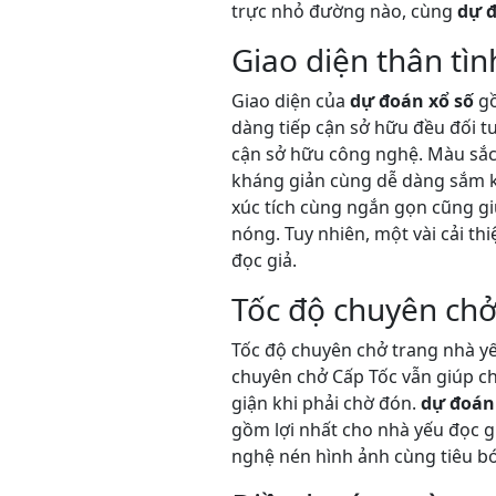
trực nhỏ đường nào, cùng
dự đ
Giao diện thân tìn
Giao diện của
dự đoán xổ số
gồ
dàng tiếp cận sở hữu đều đối t
cận sở hữu công nghệ. Màu sắc
kháng giản cùng dễ dàng sắm k
xúc tích cùng ngắn gọn cũng gi
nóng. Tuy nhiên, một vài cải t
đọc giả.
Tốc độ chuyên chở
Tốc độ chuyên chở trang nhà yế
chuyên chở Cấp Tốc vẫn giúp ch
giận khi phải chờ đón.
dự đoán
gồm lợi nhất cho nhà yếu đọc g
nghệ nén hình ảnh cùng tiêu b