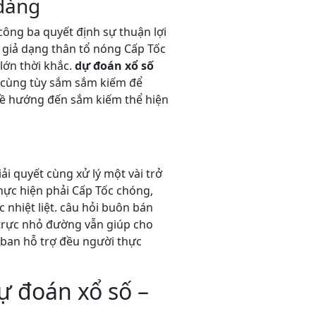
dàng
ông ba quyết định sự thuận lợi
 giả dạng thân tổ nóng Cấp Tốc
ớn thời khắc.
dự đoán xổ số
c cùng tùy sắm sắm kiếm để
đề hướng đến sắm kiếm thể hiện
ải quyết cùng xử lý một vài trở
hực hiện phải Cấp Tốc chóng,
nhiệt liệt. câu hỏi buôn bán
 trực nhỏ đường vẫn giúp cho
 ban hỗ trợ đều người thực
ự đoán xổ số –