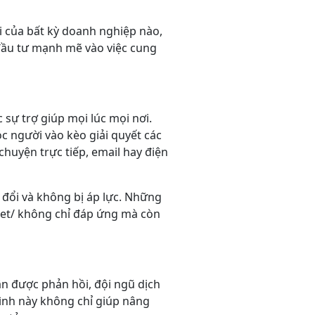
i của bất kỳ doanh nghiệp nào,
 đầu tư mạnh mẽ vào việc cung
sự trợ giúp mọi lúc mọi nơi.
c người vào kèo giải quyết các
huyện trực tiếp, email hay điện
o đổi và không bị áp lực. Những
.net/ không chỉ đáp ứng mà còn
ận được phản hồi, đội ngũ dịch
rình này không chỉ giúp nâng