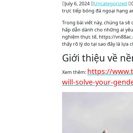
July 6, 2024
Uncategorized
trực tiếp bóng đá ngoại hạng an
Trong bài viết này, chúng ta sẽ
hấp dẫn dành cho những ai yêu t
nghiệm thực tế, https://vn88ac.n
thấy rõ lý do tại sao đây là lự
Giới thiệu về nề
https://www.t
Xem thêm:
will-solve-your-gend