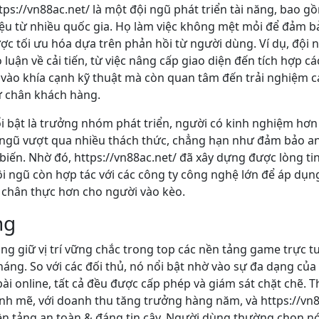
s://vn88ac.net/ là một đội ngũ phát triển tài năng, bao gồm
liệu từ nhiều quốc gia. Họ làm việc không mệt mỏi để đảm 
ược tối ưu hóa dựa trên phản hồi từ người dùng. Ví dụ, đội
 luận về cải tiến, từ việc nâng cấp giao diện đến tích hợp c
g vào khía cạnh kỹ thuật mà còn quan tâm đến trải nghiệm 
iữ chân khách hàng.
i bật là trưởng nhóm phát triển, người có kinh nghiệm hơn
i ngũ vượt qua nhiều thách thức, chẳng hạn như đảm bảo a
iến. Nhờ đó, https://vn88ac.net/ đã xây dựng được lòng tin 
i ngũ còn hợp tác với các công ty công nghệ lớn để áp dụ
m chân thực hơn cho người vào kèo.
ng
ng giữ vị trí vững chắc trong top các nền tảng game trực tuy
háng. So với các đối thủ, nó nổi bật nhờ vào sự đa dạng của
ài online, tất cả đều được cấp phép và giám sát chặt chẽ. T
nh mẽ, với doanh thu tăng trưởng hàng năm, và https://vn
n tảng an toàn & đáng tin cậy. Người dùng thường chọn nó vì