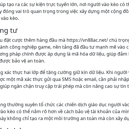
 tạo ra các sự kiện trực tuyến lớn, nơi người vào kèo có t
ày đóng vai trò quan trọng trong việc xây dựng một cộng 
 vào kèo.
êng tư
 đặt cược thêm hàng đầu mà https://vn88ac.net/ chú trọng.
ành công nghiệp game, nền tảng đã đầu tư mạnh mẽ vào các
ơng pháp chính được áp dụng là mã hóa dữ liệu, giúp đảm 
được bảo vệ an toàn.
 xác thực hai lớp để tăng cường giữ kín dữ liệu. Khi người
ợc một mã xác thực gửi qua SMS hoặc email, cần phải nhập
giúp ngăn chặn truy cập trái phép mà còn nâng cao sự tin 
ng thường xuyên tổ chức các chiến dịch giáo dục người vào 
vào kèo có thể nắm rõ hơn về cách bảo vệ tài khoản của mì
này không chỉ tạo ra một môi trường an toàn mà còn xây dự