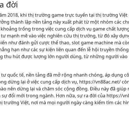
a đời
năm 2018, khi thị trường game trực tuyến tại thị trường Vi
ý tưởng thành lập nền tảng này xuất phát từ một nhóm các c
khoảng trống trong việc cung cấp dịch vụ game chất lượng 
 tư mạnh mẽ vào việc nghiên cứu thị trường, từ đó xây dựn
biến như đánh gửi cược thể thao, slot game machine mà còn
hẳng hạn như các sự kiện liên quan đến lễ hội truyền thống
ng thu hút được lượng lớn người dùng, từ những người vào
 tư quốc tế, nền tảng đã mở rộng nhanh chóng, áp dụng côn
ng dừng lại ở việc cung cấp dịch vụ, https://vn88ac.net/ c
 nào nên dừng lại và chăm sóc cộng đồng. Điều này đã giúp 
a sự đổi mới trong ngành. Hơn nữa, sự ra đời của https://v
ị trường Việt, nơi mà mọi người ngày càng kiếm tìm các hình