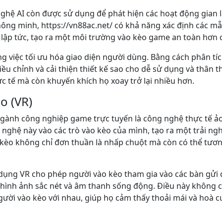
nghệ AI còn được sử dụng để phát hiện các hoạt động gian
hông minh, https://vn88ac.net/ có khả năng xác định các m
 lập tức, tạo ra một môi trường vào kèo game an toàn hơn 
ng việc tối ưu hóa giao diện người dùng. Bằng cách phân tí
điều chỉnh và cải thiện thiết kế sao cho dễ sử dụng và thân 
c tế mà còn khuyến khích họ xoay trở lại nhiều hơn.
o (VR)
ành công nghiệp game trực tuyến là công nghệ thực tế ảo (
 nghệ này vào các trò vào kèo của mình, tạo ra một trải ng
 kèo không chỉ đơn thuần là nhấp chuột mà còn có thể tương
 dụng VR cho phép người vào kèo tham gia vào các bàn gửi
i hình ảnh sắc nét và âm thanh sống động. Điều này không 
người vào kèo với nhau, giúp họ cảm thấy thoải mái và hoà 