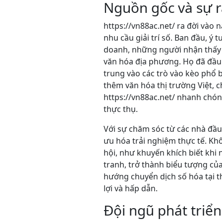
Nguồn gốc và sự r
https://vn88ac.net/ ra đời vào 
nhu cầu giải trí số. Ban đầu, 
doanh, những người nhận thấy 
văn hóa địa phương. Họ đã đầu
trung vào các trò vào kèo phổ 
thêm văn hóa thị trường Việt, c
https://vn88ac.net/ nhanh chó
thực thụ.
Với sự chăm sóc từ các nhà đầu
ưu hóa trải nghiệm thực tế. Khô
hội, như khuyến khích biết khi
tranh, trở thành biểu tượng củ
hướng chuyển dịch số hóa tại th
lợi và hấp dẫn.
Đội ngũ phát triển