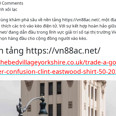
0 Comments
h xôi lạc
 cùng khám phá sâu về nền tảng https://vn88ac.net/, một địa
hích các trò vào kèo điện tử. Với sự kết hợp hoàn hảo giữa
et/ đang dẫn đầu trong lĩnh vực giải trí số tại thị trường Vi
a chọn hàng đầu cho cộng đồng người vào kèo.
n tảng https://vn88ac.net/
hebedvillageyorkshire.co.uk/trade-a-goo
er-confusion-clint-eastwood-shirt-50-20