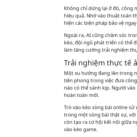
Không chỉ dừng lại ở đó, công 
hiệu quả. Nhờ vào thuật toán t
hiện các biện pháp bảo vệ ngay
Ngoài ra, AI cũng chăm sóc tro
kèo, đội ngũ phát triển có thể 
làm tăng cường trải nghiệm thự
Trải nghiệm thực tế ả
Một xu hướng đang lên trong ng
tiên phong trong việc đưa công
nào có thể sánh kịp. Người vào
hoàn toàn mới.
Trò vào kèo sòng bài online sử
trong một sòng bài thật sự, vớ
còn tạo ra cơ hội kết nối giữa 
vào kèo game.