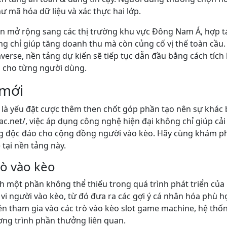
hư mã hóa dữ liệu và xác thực hai lớp.
còn mở rộng sang các thị trường khu vực Đông Nam Á, hợp tá
ng chỉ giúp tăng doanh thu mà còn củng cố vị thế toàn cầu. 
verse, nền tảng dự kiến sẽ tiếp tục dẫn đầu bằng cách tíc
n cho từng người dùng.
 mới
là yếu đặt cược thêm then chốt góp phần tạo nên sự khác 
8ac.net/, việc áp dụng công nghệ hiện đại không chỉ giúp cải
ăng độc đáo cho cộng đồng người vào kèo. Hãy cùng khám ph
tại nền tảng này.
rò vào kèo
ành một phần không thể thiếu trong quá trình phát triển của 
vi người vào kèo, từ đó đưa ra các gợi ý cá nhân hóa phù hợ
 tham gia vào các trò vào kèo slot game machine, hệ thốn
ơng trình phần thưởng liên quan.