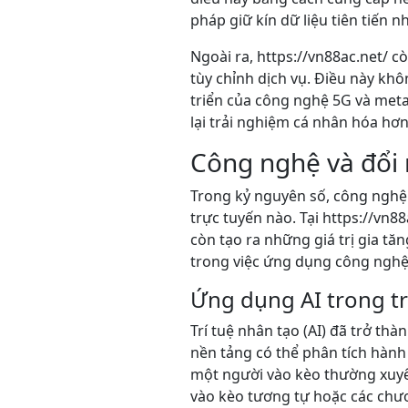
pháp giữ kín dữ liệu tiên tiến n
Ngoài ra, https://vn88ac.net/ 
tùy chỉnh dịch vụ. Điều này khô
triển của công nghệ 5G và meta
lại trải nghiệm cá nhân hóa hơ
Công nghệ và đổi
Trong kỷ nguyên số, công nghệ 
trực tuyến nào. Tại https://vn8
còn tạo ra những giá trị gia t
trong việc ứng dụng công nghệ 
Ứng dụng AI trong t
Trí tuệ nhân tạo (AI) đã trở th
nền tảng có thể phân tích hành 
một người vào kèo thường xuyên
vào kèo tương tự hoặc các chư