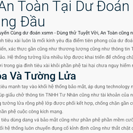
An Toàn Tại Dư Đoán
ng Đầu
nh tiêu xài luôn là mối kính yêu địa điểm tiên phong của dư đ
 tiến, xác thực gần cũng như thương lượng cũng như thông ti
o. Hệ thống tường lửa nhiều lớp được khai triển để chống ch
ời trong gia đình tiêu xài khỏi phần phệ tai hại chưa nguy hiểm
a Và Tường Lửa
iêu mạnh tay vào khối hệ thống bảo mật, áp dụng technology m
giúp giấu chở thông tin TNHH Tư Nhân cũng như tài khoản của n
ống tường lửa rộng phệ lớp được phối kết hợp, chống chặn gầ
phần phệ cuộc công kích mạng.
ời tiêu dùng dạng vá bảo mật cũng như phần phệ phần mềm c
ối hệ thống luôn chuyển đụng cố kỉnh định cũng như thắt chặt