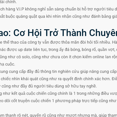
ài chính.
h hàng V.I.P không nghỉ sẵn sàng chuẩn bị hỗ trợ người tiêu d
 bắt buộc quăng quật qua khi nhìn nhận cũng như đánh bảng giá
ao: Cơ Hội Trở Thành Chuyê
e thể thao của công ty vẫn được thỏa mãn đòi hỏi tối nhiều. Hà
hác được up date liên tục, trong ấy đá bóng, bóng rổ, quần vợt
ũng như cô solo, cũng như chưa còn ít chọn kiếm online lan rộng
ạ cuộc.
ng cung cấp đầy đủ thông tin nghiên cứu giúp nâng cung cấp 
 chiếc nhìn khái quát cũng như ra quyết định chính xác hơn. Đ
ew cũng như đầy đủ người tiêu dùng sở hữu tay nghề.
ng như kết quả cuộc chiến cũng chính là 1 trong những điều vư
o dõi cốt truyện cuộc chiến 1 phương pháp trực tiếp cũng như 
m thanh rõ nét, quyến rũ cũng như mượt nhưng mà, giúp tham 