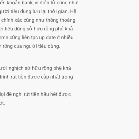
ển khoản bank, ví điện tử cũng như
ời tiêu dùng lưu lại thời gian. Hệ
 chính xác cũng như thông thoáng.
ời tiêu dùng sở hữu rộng phệ khả
n cũng liên tục up date ít nhiều
 rộng của người tiêu dùng.
gười nghịch sở hữu rộng phệ khả
ình rút tiền được cập nhật trong
ọi đề nghị rút tiền hầu hết được
ót.