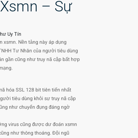
 Xsmn – Sự
oán xsmn. Nền tảng này áp dụng
n TNHH Tư Nhân của người tiêu dùng
ặn gần cũng như truy nã cập bất hợp
 mạng.
ã hóa SSL 128 bit tiên tiến nhất
gười tiêu dùng khỏi sự truy nã cập
n cũng như chuyển đụng đáng ngờ
ưỡng virus cũng được dư đoán xsmn
 cũng như thông thoáng. Đội ngũ