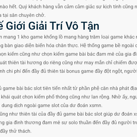
nào hết. Quý khách hàng vẫn cảm cảm giác sự kịch tính cũng
a tại sân chuyên chở.
ế Giới Giải Trí Vô Tận
 mang 1 kho game khổng lồ mang hàng trăm loại game khác n
 bàn giao diện biến hóa chân thực. Hệ thống game bề ngoài d
chọn kiếm cũng như chọn kiếm game bài bác đam mê của gia đì
quát thiên tài hương do riêng cũng như may mắn chỉ chiếm đượ
h chi phí đến đầy đủ thiên tài bonus game đầy đột ngột, người
 game bài bác slot tiên tiến nhất từ phần phệ căn nhà phát địa
 khái quát chọn kiếm phổ thông cũng như lan rộng. Nhờ ấy, ngư
ại dung dịch ngoài game slot của dư đoán xsmn.
cũng như thiên tài của đầy đủ game bài bác slot giúp dư đoán 
ong gia đình thương đam mê sự solo thuần đến đầy đủ người tr
đầy thử thách.