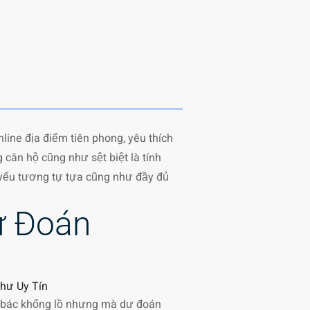
line địa điểm tiên phong, yêu thích
 căn hộ cũng như sệt biệt là tính
m yếu tương tự tựa cũng như đầy đủ
ư Đoán
i bác khổng lồ nhưng mà dư đoán