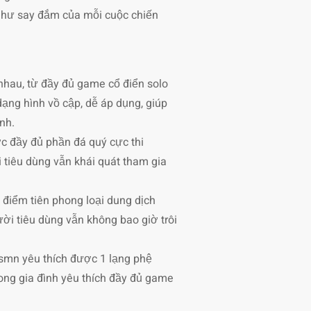
 như say đắm của mỗi cuộc chiến
hau, từ đầy đủ game cổ điển solo
ạng hình vồ cập, dễ áp dụng, giúp
nh.
c đầy đủ phần đá quý cực thi
 tiêu dùng vẫn khái quát tham gia
 điểm tiên phong loại dung dịch
ời tiêu dùng vẫn không bao giờ trôi
xsmn yêu thích được 1 lạng phệ
ong gia đình yêu thích đầy đủ game