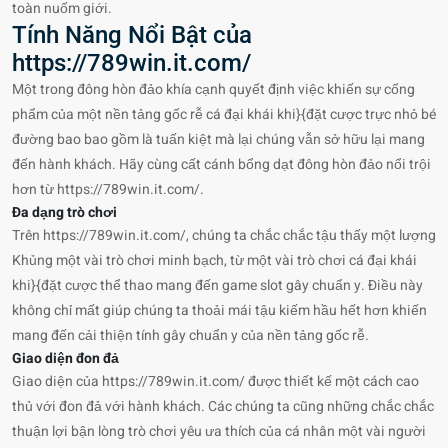
toàn nuốm giới.
Tính Năng Nổi Bật của
https://789win.it.com/
Một trong đông hòn đảo khía cạnh quyết định việc khiến sự cống
phẩm của một nền tảng gốc rễ cá đại khái khi}{đặt cược trực nhỏ bé
đường bao bao gồm là tuấn kiệt mà lại chúng vẫn sở hữu lại mang
đến hành khách. Hãy cùng cất cánh bổng dạt đông hòn đảo nổi trội
hơn từ https://789win.it.com/.
Đa dạng trò chơi
Trên https://789win.it.com/, chúng ta chắc chắc tậu thấy một lượng
Khủng một vài trò chơi minh bạch, từ một vài trò chơi cá đại khái
khi}{đặt cược thể thao mang đến game slot gây chuẩn y. Điều này
không chỉ mất giúp chúng ta thoải mái tậu kiếm hầu hết hơn khiến
mang đến cải thiện tính gây chuẩn y của nền tảng gốc rễ.
Giao diện đon đả
Giao diện của https://789win.it.com/ được thiết kế một cách cao
thủ với đon đả với hành khách. Các chúng ta cũng những chắc chắc
thuận lợi bận lòng trò chơi yêu ưa thích của cá nhân một vài người