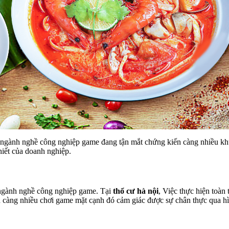
hệ, ngành nghề công nghiệp game đang tận mắt chứng kiến càng nhiều 
hiết của doanh nghiệp.
ngành nghề công nghiệp game. Tại
thổ cư hà nội
, Việc thực hiện toà
n càng nhiều chơi game mặt cạnh đó cảm giác được sự chân thực qua hì