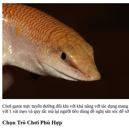
Chơi game trực tuyến đường đôi khi với khả năng với tác dụng mang 
với 1 vài mẹo và quy tắc mà lại người tiêu dùng đề nghị săn sóc để sở
Chọn Trò Chơi Phù Hợp