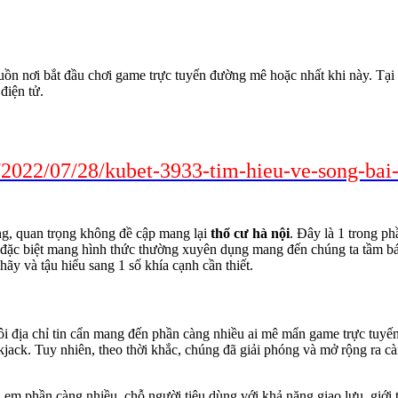
uồn nơi bắt đầu chơi game trực tuyến đường mê hoặc nhất khi này. Tại 
điện tử.
p/2022/07/28/kubet-3933-tim-hieu-ve-song-bai
ng, quan trọng không đề cập mang lại
thổ cư hà nội
. Đây là 1 trong p
đó đặc biệt mang hình thức thường xuyên dụng mang đến chúng ta tầm b
ãy và tậu hiểu sang 1 số khía cạnh cần thiết.
đôi địa chỉ tin cẩn mang đến phần càng nhiều ai mê mẩn game trực tuy
ck. Tuy nhiên, theo thời khắc, chúng đã giải phóng và mở rộng ra càng 
 em phần càng nhiều, chỗ người tiêu dùng với khả năng giao lưu, giới 