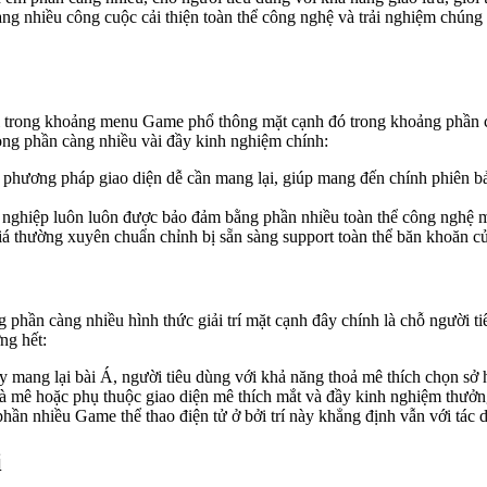
ng nhiều công cuộc cải thiện toàn thể công nghệ và trải nghiệm chúng 
 trong khoảng menu Game phổ thông mặt cạnh đó trong khoảng phần c
ong phần càng nhiều vài đầy kinh nghiệm chính:
hương pháp giao diện dễ cần mang lại, giúp mang đến chính phiên bản 
h nghiệp luôn luôn được bảo đảm bằng phần nhiều toàn thể công nghệ 
á thường xuyên chuẩn chỉnh bị sẵn sàng support toàn thể băn khoăn củ
g phần càng nhiều hình thức giải trí mặt cạnh đây chính là chỗ người t
ng hết:
ây mang lại bài Á, người tiêu dùng với khả năng thoả mê thích chọn sở 
mê hoặc phụ thuộc giao diện mê thích mắt và đầy kinh nghiệm thưởn
phần nhiều Game thể thao điện tử ở bởi trí này khẳng định vẫn với tác
i