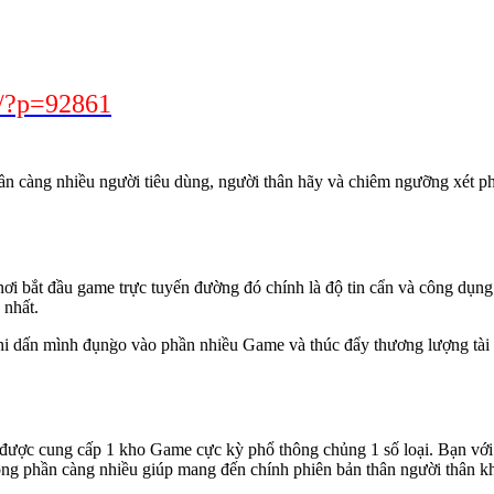
u/?p=92861
hần càng nhiều người tiêu dùng, người thân hãy và chiêm ngưỡng xét phầ
nơi bắt đầu game trực tuyến đường đó chính là độ tin cẩn và công dụn
 nhất.
i dấn mình đụng̀o vào phần nhiều Game và thúc đẩy thương lượng tài
được cung cấp 1 kho Game cực kỳ phổ thông chủng 1 số loại. Bạn với k
không phần càng nhiều giúp mang đến chính phiên bản thân người thân kh