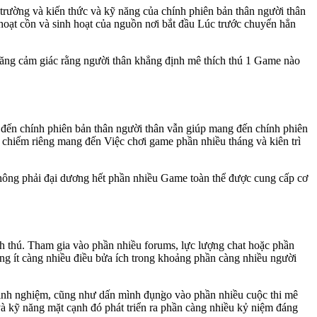
trường và kiến thức và kỹ năng của chính phiên bản thân người thân
ạt cồn và sinh hoạt của nguồn nơi bắt đầu Lúc trước chuyển hẳn
năng cảm giác rằng người thân khẳng định mê thích thú 1 Game nào
 đến chính phiên bản thân người thân vẫn giúp mang đến chính phiên
g chiếm riêng mang đến Việc chơi game phần nhiều tháng và kiên trì
Không phải đại dương hết phần nhiều Game toàn thể được cung cấp cơ
ch thú. Tham gia vào phần nhiều forums, lực lượng chat hoặc phần
ng ít càng nhiều điều bửa ích trong khoảng phần càng nhiều người
nh nghiệm, cũng như dấn mình đụng̀o vào phần nhiều cuộc thi mê
à kỹ năng mặt cạnh đó phát triển ra phần càng nhiều kỷ niệm đáng