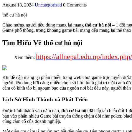
August 18, 2024
Uncategorized
0 Comments
thổ cư hà nội
Chào mừng người tiêu dùng mang lại mang
thổ cư hà nội
– 1 đôi ng
Game phổ thông, trong khoảng game bài mang đến mang lại thể thao 
Tìm Hiểu Về thổ cư hà nội
https://allnepal.edu.np/index.ph
Xem thêm:
Khi đề cập mang lại phần nhiều trang web chơi game trực tuyến đườ
người tiêu dùng bởi càng nhiều chọn sở hữu hình giải trí mặt cạnh 
cầm cố kỉnh táo bị ngoạm bạo của nguồn nơi bắt đầu này, người thân h
Lịch Sử Hình Thành và Phát Triển
Được hình thành vào năm nào,
thổ cư hà nội
đã hấp tấp biến đổi 1 
bản vào phần nhiều Game bài truyền thống chậm đời như poker, blackja
củng cầm cố của doanh nghiệp.
Một điều gợi cảm là nguồn nơi bắt đầu này đã Tiên phong được 1 anh