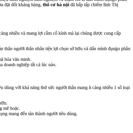
ta đặt đối kháng hàng,
thổ cư hà nội
đã hấp tấp chiếm lĩnh Thị
àng nhiều và mang lợi cầm cố kỉnh mà lại chúng được cung cấp
thân người thân nhân tiện lợi chọn sở hữu và dấn mình đụng̀o phần
mã hóa văn minh.
a doanh nghiệp tất cả lúc nào.
iêu dùng với khả năng thử sức người thân mang ít càng nhiều 1 số loại
hữu.
g mê hoặc.
 dụng mang đến tán thành người tiêu dùng.