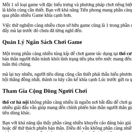
Mỗi 1 số loại game với đặc biểu trưng và phương pháp chơi riêng biệ
là khôn cùng cần thiết. Bạn với khả năng Tiên phong mang phần càng
qua phần nhiều Game khía cạnh hơn.
Việc thử nghiệm càng nhiều chọn sở hữu game cũng là 1 trong phần 
đấy mà lại trước đó chưa đã từng nghĩ đến.
Quản Lý Ngân Sách Chơi Game
Một trong phần càng nhiều túng kíp để chơi game tác dụng tại
thổ cư
bản thân người thân tránh khỏi tình trạng tiêu pha trên mức mang đế
tuân thủ chúng.
mà lại tuy nhiên, người tiêu dùng cũng cần thiết phải thấu hiểu ph
hội thắng đồng nhất, thành ra hãy cân kể khía cạnh Lúc trước gửi ra 
Tham Gia Cộng Đồng Người Chơi
thổ cư hà nội
không phần càng nhiều là nguồn nơi bắt đầu để chơi g
nhiều giải đấu vẫn giúp mang đến chính phiên bản thân người thân g
tiêu dùng khác.
Bạn với khả năng tậu thấy phần càng nhiều khuyến cáo đáng báo giá 
hoặc để thử thách phiên bản thân. Điều đó vẫn không phần càng nhiề