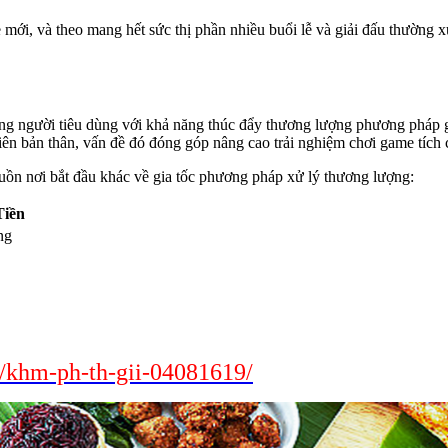
i, và theo mang hết sức thị phần nhiều buổi lễ và giải đấu thường x
ứng người tiêu dùng với khả năng thúc đẩy thương lượng phương pháp g
ên bản thân, vấn đề đó đóng góp nâng cao trải nghiệm chơi game tích 
ồn nơi bắt đầu khác về gia tốc phương pháp xử lý thương lượng:
Tiền
ng
m/khm-ph-th-gii-04081619/