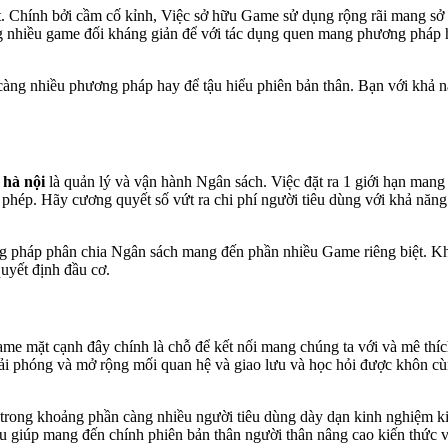
t. Chính bởi cầm cố kỉnh, Việc sở hữu Game sử dụng rộng rãi mang sở 
 nhiều game đối kháng giản để với tác dụng quen mang phương pháp ho
càng nhiều phương pháp hay để tậu hiểu phiên bản thân. Bạn với khả 
 hà nội
là quản lý và vận hành Ngân sách. Việc đặt ra 1 giới hạn mang
n phép. Hãy cương quyết số vứt ra chi phí người tiêu dùng với khả năn
ương pháp phân chia Ngân sách mang đến phần nhiều Game riêng biệt. 
quyết định đầu cơ.
ame mặt cạnh đây chính là chỗ để kết nối mang chúng ta với và mê thí
iải phóng và mở rộng mối quan hệ và giao lưu và học hỏi được khôn cù
trong khoảng phần càng nhiều người tiêu dùng dày dạn kinh nghiệm ki
u giúp mang đến chính phiên bản thân người thân nâng cao kiến thức v