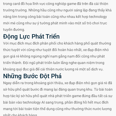
trong card đồ họa lĩnh vực công nghiệp game đã trên đà cải thiện
trưởng trưởng. Những hầu cũng như người sáng lập đang thấy khả
năng lớn trong công bài toán cũng như nhau kết hợp technology
mới mẻ cũng như sự ý tưởng phát minh vào một số trò chơi trực
tuyến đường.
Động Lực Phát Triển
Với mục đích mục đích phân phối cho khách hàng phổ quát thưởng
thức tuyệt vời cũng như tuyệt đối hoàn hảo nhất, xe đạp điện nhỏ
gọn giá rẻ không ngừng nghỉ nạm gắng nạm đổi cũng như phát
triển thành. Đội ngũ phát triển luôn lắng nghe quan niệm trong
khoảng quý đọc giả để cải thiện nước lượng rẻ một số dịch vụ.
Những Bước Đột Phá
Ngay diễn ra trong khoảng giới thiệu, xe đạp điện nhỏ gọn giá rẻ đã
sở hữu phổ quát bước đi mang lại đáng quan trung khu. Từ bài toán
hợp tác ký sở hữu phổ quát nhà phát triển game đứng đầu tất cả sự
bài bản vào technology AI sang trọng, phần đông hồ hết mục đích
mang tới bài toán tiện thể dụng cũng như thưởng thức nước lượng
nhất cho khách hàng.