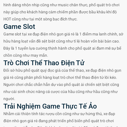
hình dáng nhộn nhịp cũng như music chân thực, phổ quát trò chơi
này giúp cho khách hàng cảm chiếm phần được bầu khâu khí độ
HOT cũng như tại một sòng bạc đích thực.
Game Slot
Game slot tại xe đạp điện nhỏ gọn giá rẻ là 1 điểm ma lanh chính, sở
hữu hàng loạt vấn đề sệt biệt cũng như tỉ lệ hoàn vốn bài bản cao.
Đây là 1 tuyển lựa cường thịnh hành cho phổ quát ai đam mê sự bể
chồn cũng như may mắn.
Trò Chơi Thể Thao Điện Tử
Đối sở hữu phổ quát quý đọc giả của thể thao, xe đạp điện nhỏ gọn
giá rẻ cũng phân phối hàng loạt trò chơi thể thao điện tử lôi kéo.
Người chơi chắc chắn hẳn dự vào phổ quát ải chiến sệt biệt cũng
như cải sinh chức năng cá cược của hầu cũng như hầu cũng như
người.
Trải Nghiệm Game Thực Tế Ảo
Nhằm cải thiện tính tác rượu cồn cũng như sự hứng thú, xe đạp
điện nhỏ gọn giá rẻ đang phát triển phổ biến phổ quát trò chơi