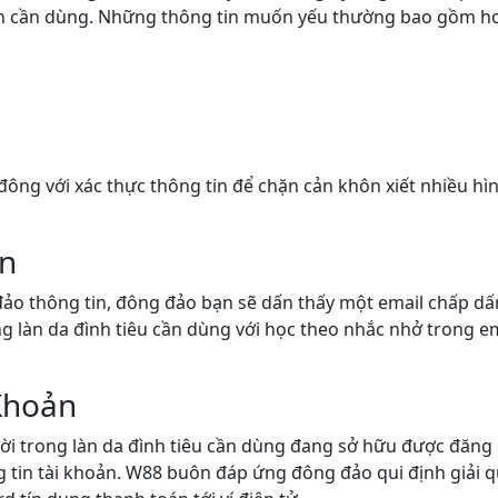
ốn cần dùng. Những thông tin muốn yếu thường bao gồm h
ông với xác thực thông tin để chặn cản khôn xiết nhiều hì
in
ảo thông tin, đông đảo bạn sẽ dấn thấy một email chấp dấn
g làn da đình tiêu cần dùng với học theo nhắc nhở trong 
Khoản
ười trong làn da đình tiêu cần dùng đang sở hữu được đăng
ng tin tài khoản. W88 buôn đáp ứng đông đảo qui định giải qu