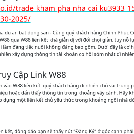
co.id/trade-kham-pha-nha-cai-ku3933-15
-30-2025/
 W88 qua W88 liên kết khá giản dị với đối chọi giản, tuy nỗ
 lầm đáng tiếc nuối không đáng bao gồm. Dưới đây là cơ h
hiên xây dựng thông tin tài khoản cơ hội sớm nhất dĩ nhiên
ruy Cập Link W88
 vào W88 liên kết. quý khách hàng dĩ nhiên chú vai trung p
iệu hoặc dấn thấy thông tin trong khoảng vây cánh. Hãy k
áp dụng một liên kết chủ yếu thức trong khoảng ngôi nhà 
ên kết, đông đảo bạn sẽ thấy nút “Đăng Ký” ở góc cạnh phải 