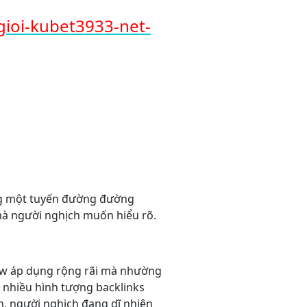
gioi-kubet3933-net-
ụng một tuyến đường đường
 mà người nghịch muốn hiểu rõ.
how áp dụng rộng rãi mà nhường
 nhiều hình tượng backlinks
ặn, người nghịch đang dĩ nhiên