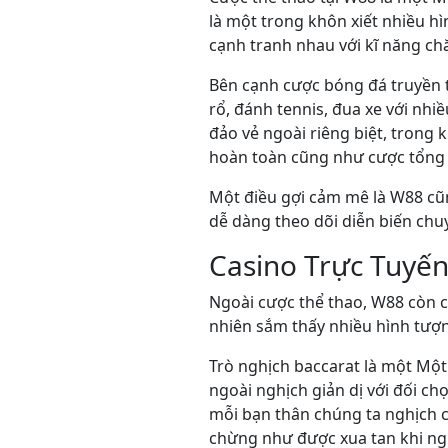
là một trong khôn xiết nhiều h
cạnh tranh nhau với kĩ năng 
Bên cạnh cược bóng đá truyền 
rổ, đánh tennis, đua xe với nhi
đảo vẻ ngoài riêng biệt, trong
hoàn toàn cũng như cược tổng 
Một điều gợi cảm mê là W88 cũn
dễ dàng theo dõi diễn biến chuy
Casino Trực Tuyế
Ngoài cược thể thao, W88 còn 
nhiên sắm thấy nhiều hình tượn
Trò nghịch baccarat là một Một
ngoài nghịch giản dị với đối ch
mỗi bạn thân chúng ta nghịch c
chừng như được xua tan khi ngư