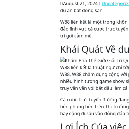
August 21, 2024
Uncategoriz
du an bat dong san
W88 liên kết là một trong khôn
đảo lĩnh vực cá cược trực tuyến
trí gợi cảm mê.
Khái Quát Về du
W88 liên kết là thuật ngữ chỉ t
W88. W88 chăm dụng cộng với p
nhiều hình tượng game show slo
truy vấn vấn với bắt đầu là
Cá cược trực tuyến đường đang 
tiên phong bên trên Thị Trường
hãy cộng đi sâu vào đông đảo ti
Lợi Ích Của việ