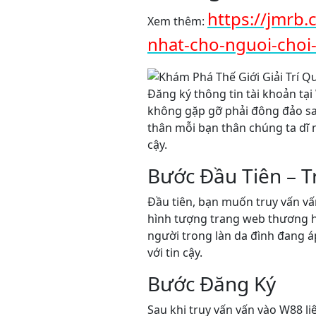
https://jmrb.
Xem thêm:
nhat-cho-nguoi-choi
Đăng ký thông tin tài khoản tại
không gặp gỡ phải đông đảo sai
thân mỗi bạn thân chúng ta dĩ n
cậy.
Bước Đầu Tiên – T
Đầu tiên, bạn muốn truy vấn vấn
hình tượng trang web thương h
người trong làn da đình đang 
với tin cậy.
Bước Đăng Ký
Sau khi truy vấn vấn vào W88 li