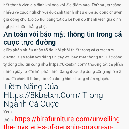
hết thành viên gia đình khi nào với địa điểm nào. Thứ hai, sự càng
nhiều về cuộc nghịch với độ cạnh tranh nhau giữa số đông chuyên
gia dòng chế tạo cơ hội càng tất cả lợi hơn để thành viên gia đình
nghịch chiến thắng phệ.
An toàn với bảo mật thông tin trong cá
cược trực đường
giữa phần nhiều nhân tố đòi hỏi phải thiết trong cá cược trực
đường là an toàn với đáng tin cậy với bảo mật thông tin. Các công
ty dòng chữ tín cũng như https://8kbetxn.com/ thường tất cả phần
nhiều giấy tờ đòi hỏi phải thiết đang được áp dụng công nghệ mã
hóa để chở bít thông tin của dạng hình chứng nhân nghịch.
Tiềm Năng Của
Https://8kbetxn.com/ Trong
Ngành Cá Cược
Xem
https://birafurniture.com/unveiling-
thêm:
the-mysteries-of-genshin-ororon-an-