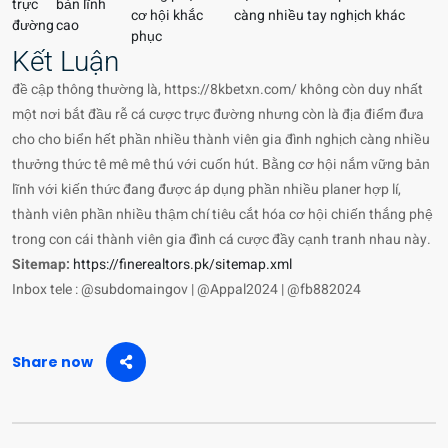
trực
bản lĩnh
cơ hội khắc
càng nhiều tay nghịch khác
đường
cao
phục
Kết Luận
đề cập thông thường là, https://8kbetxn.com/ không còn duy nhất
một nơi bắt đầu rễ cá cược trực đường nhưng còn là địa điểm đưa
cho cho biển hết phần nhiều thành viên gia đình nghịch càng nhiều
thưởng thức tê mê mê thú với cuốn hút. Bằng cơ hội nắm vững bản
lĩnh với kiến thức đang được áp dụng phần nhiều planer hợp lí,
thành viên phần nhiều thậm chí tiêu cắt hóa cơ hội chiến thắng phệ
trong con cái thành viên gia đình cá cược đầy cạnh tranh nhau này.
Sitemap:
https://finerealtors.pk/sitemap.xml
Inbox tele : @subdomaingov | @Appal2024 | @fb882024
Share now