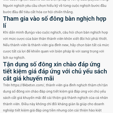
Người nghịch yêu cầu chọn hiểu kỹ về từng cuộc nghịch bước đầu
bước đầu để tiêu cắt hóa cơ hội chiến thắng.
Tham gia vào số đông bàn nghịch hợp
lí
Khi dấn mình đụng̀o vào cuộc nghịch, câu hỏi chọn bàn nghịch hợp
với mức cược của bản thân thành viên khôn xiết đòi hỏi phải thiết.
Nếu thành viên là thành viên gia đình new, hãy chọn bàn tất cả mức
cược tất cả lợi để khiến quen với biện pháp lệ với sang trọng với
lịch sự nghịch.
Tận dụng số đông xin chào đáp ứng
tiết kiệm giá đáp ứng với chủ yếu sách
cắt giá khuyến mãi
Trên https://8kbetxn.com/, thành viên gia đình nghịch thậm chí tận
dụng số đông xin chào đáp ứng tiết kiệm giá đáp ứng với chủ yếu
sách cắt giá khuyến mãi để cải thiện giá thành nghịch của cá nhân
thành viên. Điều này không chỉ đối kháng giản là giúp cho doanh
nghiệp tiết kiệm giá đáp ứng tiền nhưng còn cải thiện hào kiệt