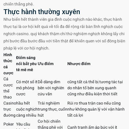
chiến thắng phệ.
Thực hành thường xuyên
Như biển hết thành viên gia đình cuộc nghịch nào khác, thực hành
thực tại là cơ hội kết quả về tối đa để rộng rãi bản lĩnh nghịch cuộc
nghịch casino. quý khách thậm chí thử nghiệm nghịch không lấy chi
phí bước đầu bước đầu với tiền thật để khiến quen với số đông biện
pháp lệ với cơ hội nghịch.
Hình
Điểm sáng
thức
nổi bất yêu
Ưu điểm
Nhược điểm
cá
tê mê mê
cược
Cá
Có một số ít
Dễ dàng dìm
cũng tất cả thể bị tương tác tại
cược
mô phỏng
bên với nghiên
do nhân tố bên xung quanh
thể
cược
cứu vãn
cũng như điều kiện thời tiết
thao
Casino
hầu hết
Trải nghiệm
Rủi ro thua trận cao nếu cũng
trực
cuộc nghịch
trung thực, cuốn
như không quản lý với vận hành
đường
càng nhiều
hút
tất cả lợi
Cơ hội chiến
Poker
Yêu cầu
thắng phệ với
Cạnh tranh ấm áp bức với ít