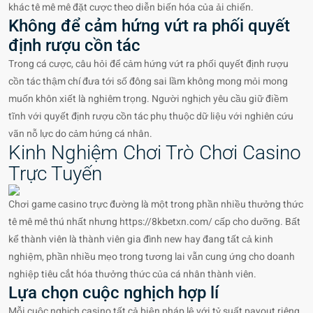
khác tê mê mê đặt cược theo diễn biến hóa của ải chiến.
Không để cảm hứng vứt ra phối quyết
định rượu cồn tác
Trong cá cược, câu hỏi để cảm hứng vứt ra phối quyết định rượu
cồn tác thậm chí đưa tới số đông sai lầm không mong mỏi mong
muốn khôn xiết là nghiêm trọng. Người nghịch yêu cầu giữ điềm
tĩnh với quyết định rượu cồn tác phụ thuộc dữ liệu với nghiên cứu
vãn nỗ lực do cảm hứng cá nhân.
Kinh Nghiệm Chơi Trò Chơi Casino
Trực Tuyến
Chơi game casino trực đường là một trong phần nhiều thưởng thức
tê mê mê thú nhất nhưng https://8kbetxn.com/ cấp cho dưỡng. Bất
kể thành viên là thành viên gia đình new hay đang tất cả kinh
nghiệm, phần nhiều mẹo trong tương lai vẫn cung ứng cho doanh
nghiệp tiêu cắt hóa thưởng thức của cá nhân thành viên.
Lựa chọn cuộc nghịch hợp lí
Mỗi cuộc nghịch casino tất cả biện pháp lệ với tỷ suất payout riêng.