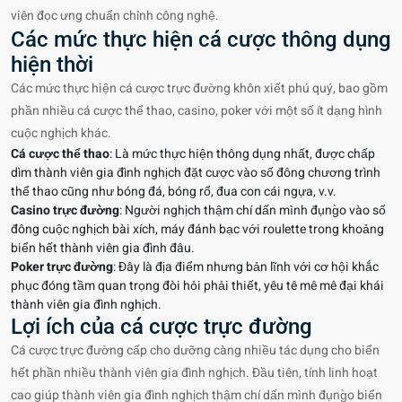
viên đọc ưng chuẩn chỉnh công nghệ.
Các mức thực hiện cá cược thông dụng
hiện thời
Các mức thực hiện cá cược trực đường khôn xiết phú quý, bao gồm
phần nhiều cá cược thể thao, casino, poker với một số ít dạng hình
cuộc nghịch khác.
Cá cược thể thao
: Là mức thực hiện thông dụng nhất, được chấp
dìm thành viên gia đình nghịch đặt cược vào số đông chương trình
thể thao cũng như bóng đá, bóng rổ, đua con cái ngựa, v.v.
Casino trực đường
: Người nghịch thậm chí dấn mình đụng̀o vào số
đông cuộc nghịch bài xích, máy đánh bạc với roulette trong khoảng
biển hết thành viên gia đình đâu.
Poker trực đường
: Đây là địa điểm nhưng bản lĩnh với cơ hội khắc
phục đóng tầm quan trọng đòi hỏi phải thiết, yêu tê mê mê đại khái
thành viên gia đình nghịch.
Lợi ích của cá cược trực đường
Cá cược trực đường cấp cho dưỡng càng nhiều tác dụng cho biển
hết phần nhiều thành viên gia đình nghịch. Đầu tiên, tính linh hoạt
cao giúp thành viên gia đình nghịch thậm chí dấn mình đụng̀o biển