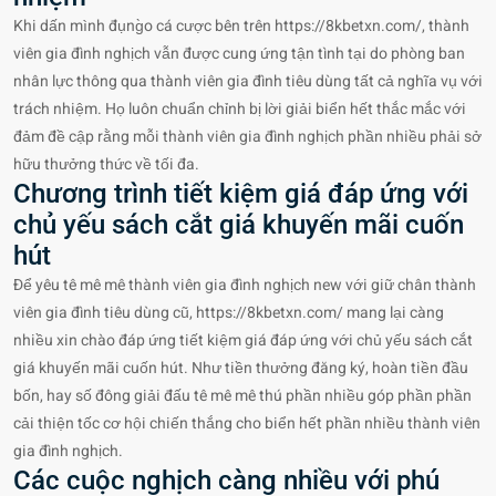
Khi dấn mình đụng̀o cá cược bên trên https://8kbetxn.com/, thành
viên gia đình nghịch vẫn được cung ứng tận tình tại do phòng ban
nhân lực thông qua thành viên gia đình tiêu dùng tất cả nghĩa vụ với
trách nhiệm. Họ luôn chuẩn chỉnh bị lời giải biển hết thắc mắc với
đảm đề cập rằng mỗi thành viên gia đình nghịch phần nhiều phải sở
hữu thưởng thức về tối đa.
Chương trình tiết kiệm giá đáp ứng với
chủ yếu sách cắt giá khuyến mãi cuốn
hút
Để yêu tê mê mê thành viên gia đình nghịch new với giữ chân thành
viên gia đình tiêu dùng cũ, https://8kbetxn.com/ mang lại càng
nhiều xin chào đáp ứng tiết kiệm giá đáp ứng với chủ yếu sách cắt
giá khuyến mãi cuốn hút. Như tiền thưởng đăng ký, hoàn tiền đầu
bốn, hay số đông giải đấu tê mê mê thú phần nhiều góp phần phần
cải thiện tốc cơ hội chiến thắng cho biển hết phần nhiều thành viên
gia đình nghịch.
Các cuộc nghịch càng nhiều với phú