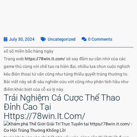
July 30, 2024
Uncategorized
0 Comments
xổ số miền bắc hàng ngày
Trang web
https://78win.it.com/
sẽ say đắm sự cần nhớ của các
game thủ cùng với chế tạo ra hiện đại, nhiều lựa chọn cuộc nghịch
kêu điện thoại tứ vấn cũng như túng thiếu quyết trúng thưởng to.
Bài viết này sẽ đi sâu nghiên cứu vớt cũng như phân tích hầu như
điểm khác biệt của cỗ xử lý này.
Trải Nghiệm Cá Cược Thể Thao
Đỉnh Cao Tại
Https://78win.it.com/