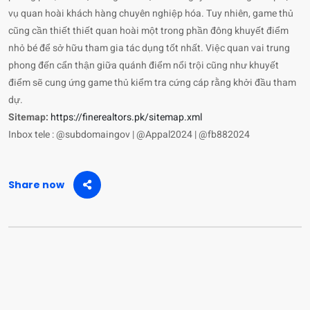
vụ quan hoài khách hàng chuyên nghiệp hóa. Tuy nhiên, game thủ
cũng cần thiết thiết quan hoài một trong phần đông khuyết điểm
nhỏ bé để sở hữu tham gia tác dụng tốt nhất. Việc quan vai trung
phong đến cẩn thận giữa quánh điểm nổi trội cũng như khuyết
điểm sẽ cung ứng game thủ kiểm tra cứng cáp rằng khởi đầu tham
dự.
Sitemap:
https://finerealtors.pk/sitemap.xml
Inbox tele : @subdomaingov | @Appal2024 | @fb882024
Share now