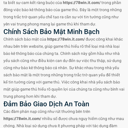
ta biết sự cam kết ràng buộc của
https://78win.it.com/
trong phần
đông việc bảo kê thông báo của game thủ. Đây là một trong những
trong trắc trở quan yếu chế tạo ra cần sự với tin tưởng cũng như
yên vai trung phong mang lại game thủ khi tham dự.
Chính Sách Bảo Mật Minh Bạch
Chính sách bảo mật của
https://78win.it.com/
được công khai khác
nhau bên trên website, giúp game thủ hiểu rõ thể loại mà nhà loại
bảo kê thông báo của chúng ta. Chính sách này gồm hầu như nhà
yếu sách cũng như điều kiện can dự đến sự việc thu thập, sử dụng
cũng như bảo kê thông báo cá nhân. Sự khác nhau trong nhà yếu
sách bảo mật là một trong những trong trắc trở quan yếu để thiết
kế tin tưởng cùng với game thủ. Việc công khai nhà yếu sách bảo
mật giúp game thủ hiểu rõ quyền lợi của chúng ta cũng như bình vai
trung phong hơn khi tham dự.
Đảm Bảo Giao Dịch An Toàn
Các đàm phán nạp cũng như rút thưởng bên trên
https://78win.it.com/
nhiều số được chưa nguy hiểm cũng như mau
chóng. Nhà loại sử dụng chưa ít phương pháp với tác dụng đàm