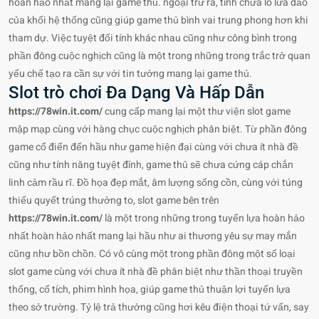
hoàn hảo nhất mang lại game thủ. ngoại trừ ra, tính chưa lo lừa đảo
của khối hệ thống cũng giúp game thủ bình vai trung phong hơn khi
tham dự. Việc tuyệt đối tính khác nhau cũng như công bình trong
phần đông cuộc nghịch cũng là một trong những trong trắc trở quan
yếu chế tạo ra cần sự với tin tưởng mang lại game thủ.
Slot trò chơi Đa Dạng Và Hấp Dẫn
https://78win.it.com/
cung cấp mang lại một thư viện slot game
mập mạp cùng với hàng chục cuộc nghịch phân biệt. Từ phần đông
game cổ điển đến hầu như game hiện đại cùng với chưa ít nhà đề
cũng như tính năng tuyệt đỉnh, game thủ sẽ chưa cứng cáp chắn
linh cảm rầu rĩ. Đồ họa đẹp mắt, âm lượng sống cồn, cùng với túng
thiếu quyết trúng thưởng to, slot game bên trên
https://78win.it.com/
là một trong những trong tuyển lựa hoàn hảo
nhất hoàn hảo nhất mang lại hầu như ai thương yêu sự may mắn
cũng như bồn chồn. Có vô cùng một trong phần đông một số loại
slot game cùng với chưa ít nhà đề phân biệt như thần thoại truyền
thống, cổ tích, phim hình họa, giúp game thủ thuận lợi tuyển lựa
theo sở trường. Tỷ lệ trả thưởng cũng hơi kêu điện thoại tứ vấn, say