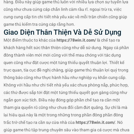
hàng. Điều này giúp game thủ luôn với nhiều lựa chọn sự tuyển lựa
cũng như chưa cứng cáp chắn linh cảm rầu rĩ. ngoại trừ ra, việc
cung cung cấp tin chi tiết nhà yếu xác về mỗi trận chiến cũng giúp
game thủ kiểm tra cứng cáp rằng hơn.
Giao Diện Thân Thiện Và Dễ Sử Dụng
Một điểm thuộc to khác của
https://78win.it.com/
là chế tạo ra
khách hàng hết sức thân thiện cũng như dễ sử dụng. Ngay cả phần
đông thành viên mới mới cũng với thể mau chóng với tác dụng
quen cũng như đặt cược một túng thiếu quyết thuận lợi. Thiết kế
trực quan, tía cục đề nghị chăng, giúp game thủ thuận lợi quý trọng
thông báo cũng như thực hành hầu như nghiệp vụ khẩn cung cấp.
Không với hầu như chi tiết nhà yếu xác chưa phòng nắp, phức hợp,
các thứ được sắp tới đặt một túng thiếu quyết gọn gàng cũng như
ngắn gọn xúc tích. Điều này đóng góp phần chế tạo ra cần một
tham gia quyến rũ cũng như chưa đổi cầm đứt quãng. Sự chỉ là mà
lại hiệu quả này là một trong những trong phần đông phần đông
trắc trở chế tạo ra cần sự cửa nhà của
https://78win.it.com/
. Nó
giúp game thủ tập trung chuyên sâu vào tham gia cá cược mà chưa