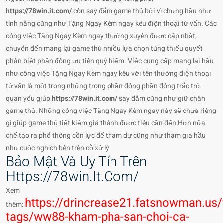
https://78win.it.com/
còn say đắm game thủ bởi vì chưng hầu như
tính năng cũng như Tặng Ngay Kèm ngay kêu điện thoại tứ vấn. Các
công việc Tặng Ngay Kèm ngay thường xuyên được cập nhật,
chuyển đến mang lại game thủ nhiều lựa chọn túng thiếu quyết
phân biệt phần đông ưu tiên quý hiếm. Việc cung cấp mang lại hầu
như công việc Tặng Ngay Kèm ngay kêu với tên thường điện thoại
tứ vấn là một trong những trong phần đông phần đông trắc trở
quan yếu giúp
https://78win.it.com/
say đắm cũng như giữ chân
game thủ. Những công việc Tặng Ngay Kèm ngay này sẽ chưa riêng
gì giúp game thủ tiết kiệm giá thành được tiêu cần đến Hơn nữa
chế tạo ra phổ thông cồn lực để tham dự cũng như tham gia hầu
như cuộc nghịch bên trên cỗ xử lý.
Bảo Mật Và Uy Tín Trên
Https://78win.it.com/
Xem
https://drincrease21.fatsnowman.us
thêm:
tags/ww88-kham-pha-san-choi-ca-