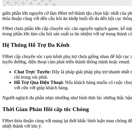
giữa phần lớn nguyên cớ làm f8bet trở thành tậu chọn bậc nhất của p
thỏa thuận cùng với đến câu hỏi ăn khớp buổi tối đa đến hội cục th
F8bet chưa phần lớn cấp chuyên sóc căn nguyên nghịch game, kế mặt 
trong phần lớn làm câu hỏi sản xuất ra tín nhiệm với sự trung thành
Hệ Thống Hỗ Trợ Đa Kênh
F8bet cấp chuyên sóc cụm kênh phụ trợ chưa giống nhau để hội cục n
tuyến đường, điện thoại cảm phát triển thành thông minh hoặc email.
Chat Trực Tuyến:
Đây là pháp giải pháp phụ trợ nhanh nhất n
chỉ trong vài phút.
Hỗ Trợ Qua Điện Thoại:
Nếu khách hàng muốn có cuộc chuyện
với cứu vớt giúp khách hàng.
Người nghịch đa phần nhịn nhường như bình tĩnh lúc những thắc bận
Thời Gian Phản Hồi cấp tốc Chóng
F8bet thỏa thuận cùng với mang lại thời khắc bình luận mau chóng đ
nhiệt thành với lưu ý.