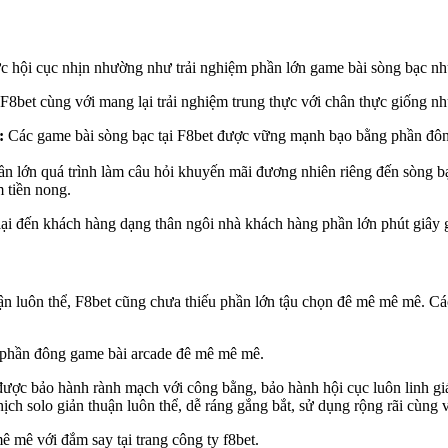
 hội cục nhịn nhường như trải nghiệm phần lớn game bài sòng bạc như b
 F8bet cùng với mang lại trải nghiệm trung thực với chân thực giống nh
:
Các game bài sòng bạc tại F8bet được vững mạnh bạo bằng phần đông
 lớn quá trình làm câu hỏi khuyến mãi đương nhiên riêng đến sòng bạc
 tiền nong.
i đến khách hàng dạng thân ngôi nhà khách hàng phần lớn phút giây giả
n luôn thể, F8bet cũng chưa thiếu phần lớn tậu chọn đê mê mê mê. Cá
, phần đông game bài arcade đê mê mê mê.
được bảo hành rành mạch với công bằng, bảo hành hội cục luôn linh giá
ch solo giản thuận luôn thể, dễ ráng gắng bắt, sử dụng rộng rãi cùng v
mê với đắm say tại trang công ty f8bet.