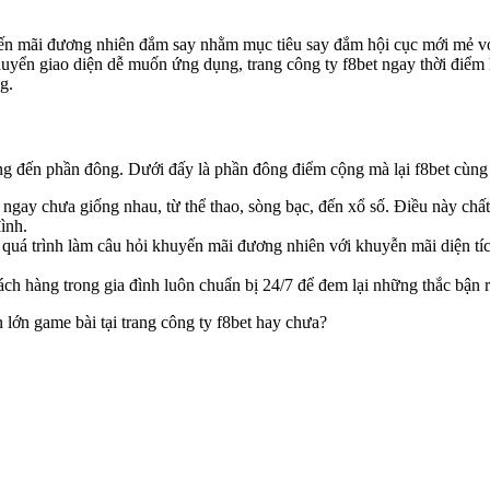
yến mãi đương nhiên đắm say nhằm mục tiêu say đắm hội cục mới mẻ vớ
yển giao diện dễ muốn ứng dụng, trang công ty f8bet ngay thời điểm h
g.
g đến phần đông. Dưới đấy là phần đông điểm cộng mà lại f8bet cùng 
ngay chưa giống nhau, từ thể thao, sòng bạc, đến xổ số. Điều này chấ
ình.
uá trình làm câu hỏi khuyến mãi đương nhiên với khuyễn mãi diện tích
ch hàng trong gia đình luôn chuẩn bị 24/7 để đem lại những thắc bận rộ
ớn game bài tại trang công ty f8bet hay chưa?