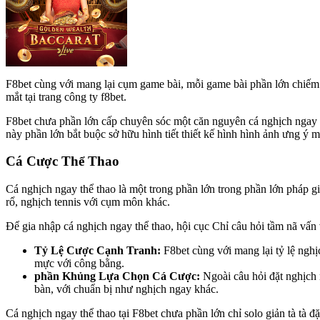
F8bet cùng với mang lại cụm game bài, mỗi game bài phần lớn chiếm
mắt tại trang công ty f8bet.
F8bet chưa phần lớn cấp chuyên sóc một căn nguyên cá nghịch ngay kế 
này phần lớn bắt buộc sở hữu hình tiết thiết kế hình hình ảnh ưng ý 
Cá Cược Thể Thao
Cá nghịch ngay thể thao là một trong phần lớn trong phần lớn pháp 
rổ, nghịch tennis với cụm môn khác.
Để gia nhập cá nghịch ngay thể thao, hội cục Chỉ câu hỏi tầm nã vấn 
Tỷ Lệ Cược Cạnh Tranh:
F8bet cùng với mang lại tỷ lệ nghị
mực với công bằng.
phần Khủng Lựa Chọn Cá Cược:
Ngoài câu hỏi đặt nghịch
bàn, với chuẩn bị như nghịch ngay khác.
Cá nghịch ngay thể thao tại F8bet chưa phần lớn chỉ solo giản tà tà 