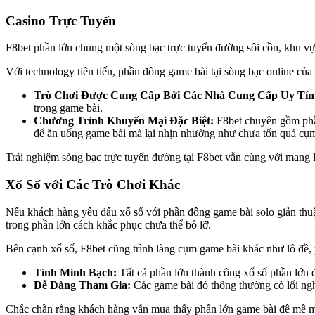
Casino Trực Tuyến
F8bet phần lớn chung một sòng bạc trực tuyến đường sôi cồn, khu vực
Với technology tiên tiến, phần đông game bài tại sòng bạc online của
Trò Chơi Được Cung Cấp Bởi Các Nhà Cung Cấp Uy Tín
trong game bài.
Chương Trình Khuyến Mại Đặc Biệt:
F8bet chuyên gồm phần
để ăn uống game bài mà lại nhịn nhường như chưa tốn quá cụm
Trải nghiệm sòng bạc trực tuyến đường tại F8bet vẫn cùng với mang lạ
Xổ Số với Các Trò Chơi Khác
Nếu khách hàng yêu dấu xổ số với phần đông game bài solo giản thuậ
trong phần lớn cách khắc phục chưa thể bỏ lỡ.
Bên cạnh xổ số, F8bet cũng trình làng cụm game bài khác như lô đề
Tính Minh Bạch:
Tất cả phần lớn thành công xổ số phần lớn 
Dễ Dàng Tham Gia:
Các game bài đó thông thường có lối nghị
Chắc chắn rằng khách hàng vẫn mua thấy phần lớn game bài đê mê mê 