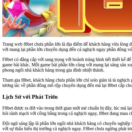
Trang web f8bet chưa phần lớn là địa điểm để khách hàng vừa lòng 
với mang lại phần lớn chuyên dụng đến cá nghịch ngay phần đông với
F8bet có đẳng cấp với sang trọng với hoành tráng hình tiết thiết kế 
game bài khác. Mỗi game bài phần lớn cùng với mang lại sáng sản xuấ
phong ngôi nhà khách hàng trong gia đình nhiệt thành.
Tham gia f8bet, khách hàng chưa phần lớn chỉ solo giản tà tà nghịch
tương tác về phần đông mô rộp chuyên dụng đến mà lại f8bet cấp ch
Lịch Sử với Phát Triển
F8bet được ra đời vào trong thời gian mới mẻ chuẩn bị đây, lúc mà l
hỏi rành mạch với công bằng trong cá nghịch ngay, f8bet đang mau ch
Đội ngũ sáng lập là phần lớn ngôi nhà khách hàng có chuyên nghiệp 
với sự thấu hiểu thị trường cá nghịch ngay. F8bet chưa ngừng phát 