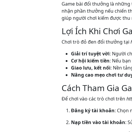
Game bài đổi thưởng là những tr
nhận phần thưởng nếu chiến thắn
giúp người chơi kiếm được thu
Lợi Ích Khi Chơi 
Chơi trò đỏ đen đổi thưởng tại
Giải trí tuyệt vời
: Người ch
Cơ hội kiếm tiền
: Nếu bạn
Giao lưu, kết nối
: Nền tản
Nâng cao mẹo chơi tư du
Cách Tham Gia Ga
Để chơi vào các trò chơi trên
ht
Đăng ký tài khoản
: Chọn 
Nạp tiền vào tài khoản
: 