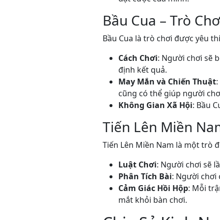
Bầu Cua – Trò Chơ
Bầu Cua là trò chơi được yêu thí
Cách Chơi
: Người chơi sẽ 
định kết quả.
May Mắn và Chiến Thuật
:
cũng có thể giúp người chơ
Không Gian Xã Hội
: Bầu C
Tiến Lên Miền Nam
Tiến Lên Miền Nam là một trò đ
Luật Chơi
: Người chơi sẽ l
Phân Tích Bài
: Người chơi 
Cảm Giác Hồi Hộp
: Mỗi tr
mắt khỏi bàn chơi.