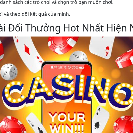
 danh sách các trò chơi và chọn trò bạn muốn chơi.
ơi và theo dõi kết quả của mình.
 Đổi Thưởng Hot Nhất Hiện 