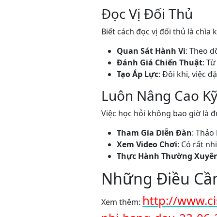
Đọc Vị Đối Thủ
Biết cách đọc vị đối thủ là chì
Quan Sát Hành Vi
: Theo d
Đánh Giá Chiến Thuật
: T
Tạo Áp Lực
: Đôi khi, việc 
Luôn Nâng Cao Kỹ
Việc học hỏi không bao giờ là đủ
Tham Gia Diễn Đàn
: Thảo
Xem Video Chơi
: Có rất n
Thực Hành Thường Xuyê
Những Điều Cần
http://www.c
Xem thêm: