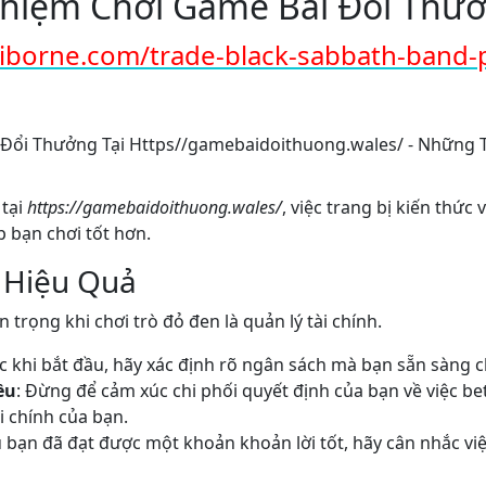
ghiệm Chơi Game Bài Đổi Thư
laiborne.com/trade-black-sabbath-band-
 tại
https://gamebaidoithuong.wales/
, việc trang bị kiến thức 
p bạn chơi tốt hơn.
 Hiệu Quả
trọng khi chơi trò đỏ đen là quản lý tài chính.
ớc khi bắt đầu, hãy xác định rõ ngân sách mà bạn sẵn sàng c
ều
: Đừng để cảm xúc chi phối quyết định của bạn về việc bet.
i chính của bạn.
 bạn đã đạt được một khoản khoản lời tốt, hãy cân nhắc việc 