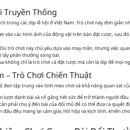
i Truyền Thống
ch trong các dịp lễ hội ở Việt Nam. Trò chơi này đơn giản nh
bet vào các hình ảnh của động vật trên bàn đặt cược, sau đó 
 Dù trò chơi này chủ yếu dựa vào may mắn, nhưng việc quan
i lấy phần thưởng sòng bài.
ua không chỉ là trò chơi cá đặt cược mà còn là dịp để mọi 
 – Trò Chơi Chiến Thuật
ỏ đen tập trung vào tính mẹo chơi và khả năng quan sát củ
ần lượt đánh bài và cố gắng hết sức để trở thành người đầu t
cần phải chú ý đến bài của đối thủ để có thể đưa ra quyết đị
ận đấu đều mang lại cảm giác hồi hộp và kịch tính, khiến c