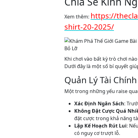
Chia Sẻ Kinh N
https://thec
Xem thêm:
shirt-20-2025/
Khi chơi vào bất kỳ trò chơi nào
Dưới đây là một số bí quyết giú
Quản Lý Tài Chính
Một trong những yếu raise quan 
Xác Định Ngân Sách
: Trư
Không Đặt Cược Quá Nhi
đặt cược trong khả năng tà
Lập Kế Hoạch Rút Lui
: Nếu
có nguy cơ trượt lỗ.