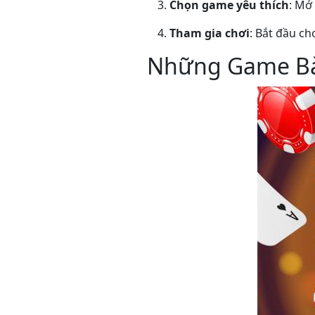
Chọn game yêu thích
: Mở
Tham gia chơi
: Bắt đầu ch
Những Game Bài