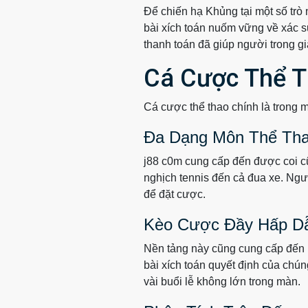
Để chiến hạ Khủng tại một số trò
bài xích toán nuốm vững về xác s
thanh toán đã giúp người trong g
Cá Cược Thể T
Cá cược thể thao chính là trong m
Đa Dạng Môn Thể Th
j88 c0m cung cấp đến được coi cũ
nghịch tennis đến cả đua xe. Ng
để đặt cược.
Kèo Cược Đầy Hấp D
Nền tảng này cũng cung cấp đến p
bài xích toán quyết định của ch
vài buổi lễ không lớn trong màn.