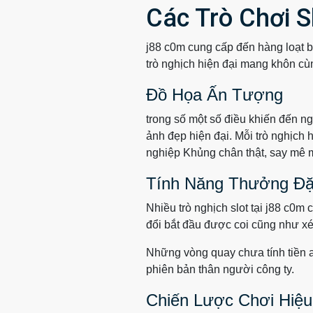
Các Trò Chơi S
j88 c0m cung cấp đến hàng loạt bi
trò nghịch hiện đại mang khôn cùn
Đồ Họa Ấn Tượng
trong số một số điều khiến đến ngư
ảnh đẹp hiện đại. Mỗi trò nghịch
nghiệp Khủng chân thật, say mê m
Tính Năng Thưởng Đặ
Nhiều trò nghịch slot tại j88 c0m
đổi bắt đầu được coi cũng như x
Những vòng quay chưa tính tiền 
phiên bản thân người công ty.
Chiến Lược Chơi Hiệ