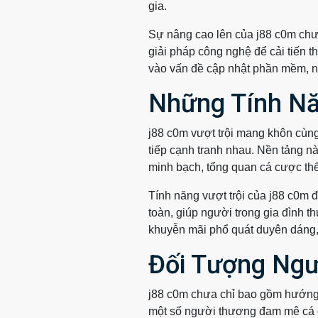
gia.
Sự nâng cao lên của j88 c0m chư
giải pháp công nghệ để cải tiến 
vào vấn đề cập nhật phần mềm, n
Những Tính Nă
j88 c0m vượt trội mang khôn cùng
tiếp cạnh tranh nhau. Nền tảng n
minh bạch, tổng quan cá cược thể 
Tính năng vượt trội của j88 c0m 
toàn, giúp người trong gia đình th
khuyễn mãi phổ quát duyên dáng, 
Đối Tượng Ngư
j88 c0m chưa chỉ bao gồm hướng đ
một số người thương đam mê cá cư