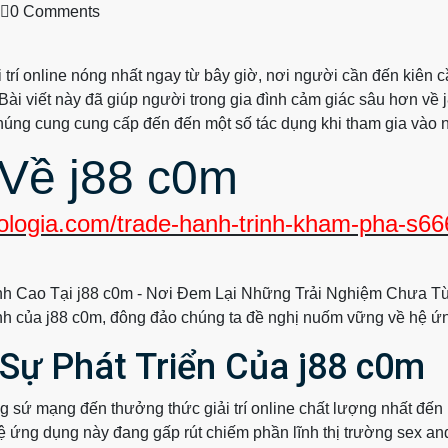
0 Comments
 trí online nóng nhất ngay từ bây giờ, nơi người cần đến kiên
ài viết này đã giúp người trong gia đình cảm giác sâu hơn về j
húng cung cung cấp đến đến một số tác dụng khi tham gia vào n
 Về j88 c0m
ecologia.com/trade-hanh-trinh-kham-pha-s66
ạnh của j88 c0m, đông đảo chúng ta đề nghị nuốm vững về hệ ứ
Sự Phát Triển Của j88 c0m
sứ mạng đến thưởng thức giải trí online chất lượng nhất đến 
 ứng dụng này đang gấp rút chiếm phần lĩnh thị trường sex an