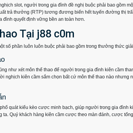
 nghịch slot, người trong gia đình đề nghị buộc phải bao gồm m
uất trả thưởng (RTP) tương đương biển hết tuyến đường thị trấ
ia đình quyết định vững bền an toàn hơn.
hao Tại j88 c0m
ột số phần luôn luôn buộc phải bao gồm trong thưởng thức giải t
ao
ng như xét môn thể thao để người trong gia đình kiên cầm tham
ười nghịch kiên cầm sắm chọn bất cứ môn thể thao nào nhưng n
ẫn
hổ quát kiểu kèo cược minh bạch, giúp người trong gia đình ki
úng ta. Quý khách hàng kiên cầm cược theo màn đánh, cược tổn