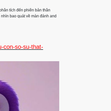
hân tích đến phiên bản thân
c nhìn bao quát về màn đánh and
u-con-so-su-that-