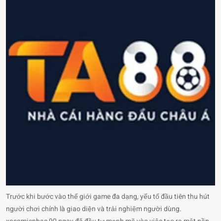
Trước khi bước vào thế giới game đa dạng, yếu tố đầu tiên thu hút
người chơi chính là giao diện và trải nghiệm người dùng.