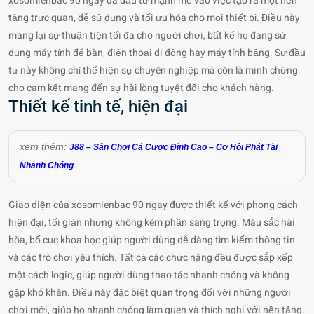
xosomienbac 90 ngay đã đầu tư mạnh mẽ vào việc tạo ra một nền
tảng trực quan, dễ sử dụng và tối ưu hóa cho mọi thiết bị. Điều này
mang lại sự thuận tiện tối đa cho người chơi, bất kể họ đang sử
dụng máy tính để bàn, điện thoại di động hay máy tính bảng. Sự đầu
tư này không chỉ thể hiện sự chuyên nghiệp mà còn là minh chứng
cho cam kết mang đến sự hài lòng tuyệt đối cho khách hàng.
Thiết kế tinh tế, hiện đại
xem thêm:
J88 – Sân Chơi Cá Cược Đỉnh Cao – Cơ Hội Phát Tài
Nhanh Chóng
Giao diện của xosomienbac 90 ngay được thiết kế với phong cách
hiện đại, tối giản nhưng không kém phần sang trọng. Màu sắc hài
hòa, bố cục khoa học giúp người dùng dễ dàng tìm kiếm thông tin
và các trò chơi yêu thích. Tất cả các chức năng đều được sắp xếp
một cách logic, giúp người dùng thao tác nhanh chóng và không
gặp khó khăn. Điều này đặc biệt quan trọng đối với những người
chơi mới, giúp họ nhanh chóng làm quen và thích nghi với nền tảng.