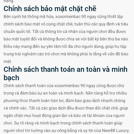
hàng.
Chính sách bảo mật chặt chẽ
Bên cạnh hệ thống mã hóa, xosomienbac 90 ngay cũng thiết lập
chính sách bảo mật vô cùng chặt chẽ, tuân thủ các quy định và tiêu
chuẩn quốc tế. Tất cả thông tin cá nhân của người chơi đều được
bảo mật tuyệt đối và không được chia sẻ với bất kỳ bên thứ ba nào.
Điều này mang đến sự yên tâm tối đa cho người dùng, giúp họ tập
trung trải nghiệm các trò chơi mà không phải lo lắng về vấn đề bảo
mật.
Chính sách thanh toán an toàn và minh
bạch
Chính sách thanh toán của xosomienbac 90 ngay cũng được chú
trọng và đảm bảo sự an toàn và minh bạch. Nền tảng hỗ trợ nhiều
phương thức thanh toán tiện lợi, đảm bảo giao dịch nhanh chóng
và chính xác. Tất cả các giao dịch đều được theo dõi chặt chẽ, giúp
ngăn chặn mọi hoạt động gian lận và bảo vệ tài khoản của người
chơi. Sự rõ ràng và minh bạch trong chính sách thanh toán giúp
người chơi tin tưởng vào sự công bằng và uy tín của New88 Luxury.