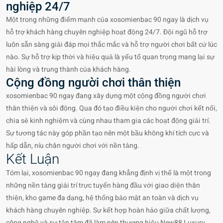
nghiệp 24/7
Một trong những điểm mạnh của xosomienbac 90 ngay là dịch vụ
hỗ trợ khách hàng chuyên nghiệp hoạt động 24/7. Đội ngũ hỗ trợ
luôn sẵn sàng giải đáp mọi thắc mắc và hỗ trợ người chơi bất cứ lúc
nào. Sự hỗ trợ kịp thời và hiệu quả là yếu tố quan trọng mang lại sự
hài lòng và trung thành của khách hàng.
Cộng đồng người chơi thân thiện
xosomienbac 90 ngay đang xây dựng một cộng đồng người chơi
thân thiện và sôi động. Qua đó tạo điều kiện cho người chơi kết nối,
chia sẻ kinh nghiệm và cùng nhau tham gia các hoạt động giải trí.
Sự tương tác này góp phần tạo nên một bầu không khí tích cực và
hấp dẫn, níu chân người chơi với nền tảng.
Kết Luận
Tóm lại, xosomienbac 90 ngay đang khẳng định vị thế là một trong
những nền tảng giải trí trực tuyến hàng đầu với giao diện thân
thiện, kho game đa dạng, hệ thống bảo mật an toàn và dịch vụ
khách hàng chuyên nghiệp. Sự kết hợp hoàn hảo giữa chất lượng,
công nghệ và sự tận tâm đã làm nên thương hiệu New88 Luxury,