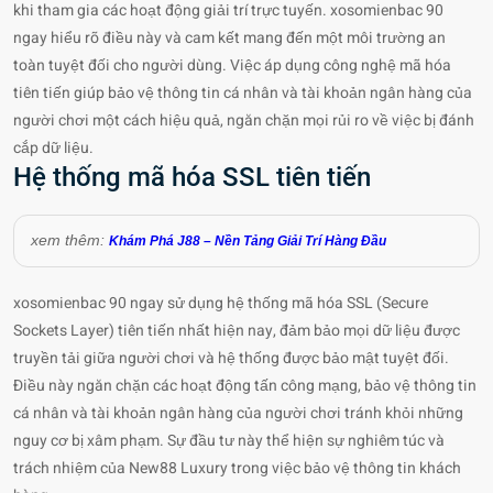
khi tham gia các hoạt động giải trí trực tuyến. xosomienbac 90
ngay hiểu rõ điều này và cam kết mang đến một môi trường an
toàn tuyệt đối cho người dùng. Việc áp dụng công nghệ mã hóa
tiên tiến giúp bảo vệ thông tin cá nhân và tài khoản ngân hàng của
người chơi một cách hiệu quả, ngăn chặn mọi rủi ro về việc bị đánh
cắp dữ liệu.
Hệ thống mã hóa SSL tiên tiến
xem thêm:
Khám Phá J88 – Nền Tảng Giải Trí Hàng Đầu
xosomienbac 90 ngay sử dụng hệ thống mã hóa SSL (Secure
Sockets Layer) tiên tiến nhất hiện nay, đảm bảo mọi dữ liệu được
truyền tải giữa người chơi và hệ thống được bảo mật tuyệt đối.
Điều này ngăn chặn các hoạt động tấn công mạng, bảo vệ thông tin
cá nhân và tài khoản ngân hàng của người chơi tránh khỏi những
nguy cơ bị xâm phạm. Sự đầu tư này thể hiện sự nghiêm túc và
trách nhiệm của New88 Luxury trong việc bảo vệ thông tin khách