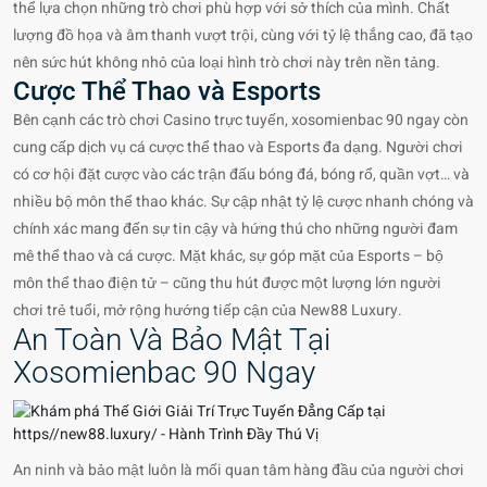
thể lựa chọn những trò chơi phù hợp với sở thích của mình. Chất
lượng đồ họa và âm thanh vượt trội, cùng với tỷ lệ thắng cao, đã tạo
nên sức hút không nhỏ của loại hình trò chơi này trên nền tảng.
Cược Thể Thao và Esports
Bên cạnh các trò chơi Casino trực tuyến, xosomienbac 90 ngay còn
cung cấp dịch vụ cá cược thể thao và Esports đa dạng. Người chơi
có cơ hội đặt cược vào các trận đấu bóng đá, bóng rổ, quần vợt… và
nhiều bộ môn thể thao khác. Sự cập nhật tỷ lệ cược nhanh chóng và
chính xác mang đến sự tin cậy và hứng thú cho những người đam
mê thể thao và cá cược. Mặt khác, sự góp mặt của Esports – bộ
môn thể thao điện tử – cũng thu hút được một lượng lớn người
chơi trẻ tuổi, mở rộng hướng tiếp cận của New88 Luxury.
An Toàn Và Bảo Mật Tại
Xosomienbac 90 Ngay
An ninh và bảo mật luôn là mối quan tâm hàng đầu của người chơi