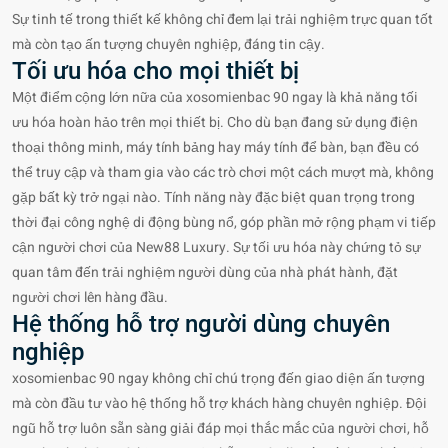
Sự tinh tế trong thiết kế không chỉ đem lại trải nghiệm trực quan tốt
mà còn tạo ấn tượng chuyên nghiệp, đáng tin cậy.
Tối ưu hóa cho mọi thiết bị
Một điểm cộng lớn nữa của xosomienbac 90 ngay là khả năng tối
ưu hóa hoàn hảo trên mọi thiết bị. Cho dù bạn đang sử dụng điện
thoại thông minh, máy tính bảng hay máy tính để bàn, bạn đều có
thể truy cập và tham gia vào các trò chơi một cách mượt mà, không
gặp bất kỳ trở ngại nào. Tính năng này đặc biệt quan trọng trong
thời đại công nghệ di động bùng nổ, góp phần mở rộng phạm vi tiếp
cận người chơi của New88 Luxury. Sự tối ưu hóa này chứng tỏ sự
quan tâm đến trải nghiệm người dùng của nhà phát hành, đặt
người chơi lên hàng đầu.
Hệ thống hỗ trợ người dùng chuyên
nghiệp
xosomienbac 90 ngay không chỉ chú trọng đến giao diện ấn tượng
mà còn đầu tư vào hệ thống hỗ trợ khách hàng chuyên nghiệp. Đội
ngũ hỗ trợ luôn sẵn sàng giải đáp mọi thắc mắc của người chơi, hỗ