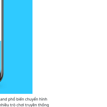
g and phổ biến chuyển hình
nhiều trò chơi truyền thống