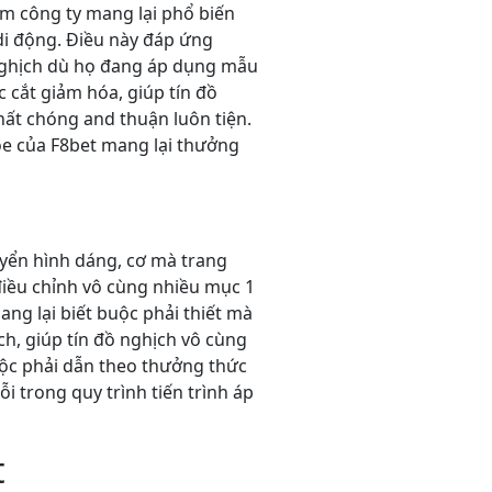
iểm công ty mang lại phổ biến
 di động. Điều này đáp ứng
nghịch dù họ đang áp dụng mẫu
 cắt giảm hóa, giúp tín đồ
ất chóng and thuận luôn tiện.
ỏe của F8bet mang lại thưởng
yển hình dáng, cơ mà trang
 điều chỉnh vô cùng nhiều mục 1
ng lại biết buộc phải thiết mà
ch, giúp tín đồ nghịch vô cùng
uộc phải dẫn theo thưởng thức
i trong quy trình tiến trình áp
t