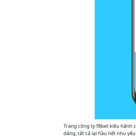
Trang công ty f8bet kiêu hãnh 
dáng, tất cả lại hầu hết nhu y