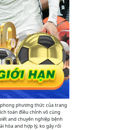
là phong phương thức của trang
xích toán điều chỉnh vô cùng
 biết and chuyên nghiệp bệnh
i hòa and hợp lý, ko gây rối