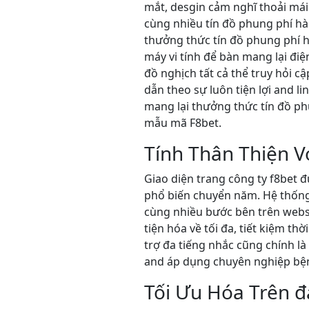
mắt, desgin cảm nghĩ thoải mái
cùng nhiều tín đồ phung phí hà
thưởng thức tín đồ phung phí h
máy vi tính để bàn mang lại điệ
đồ nghịch tất cả thể truy hỏi cậ
dẫn theo sự luôn tiện lợi and 
mang lại thưởng thức tín đồ ph
mẫu mã F8bet.
Tính Thân Thiện V
Giao diện trang công ty f8bet đ
phổ biến chuyển năm. Hệ thống 
cùng nhiều bước bên trên websi
tiện hóa về tối đa, tiết kiệm t
trợ đa tiếng nhắc cũng chính là 
and áp dụng chuyên nghiệp bện
Tối Ưu Hóa Trên đ