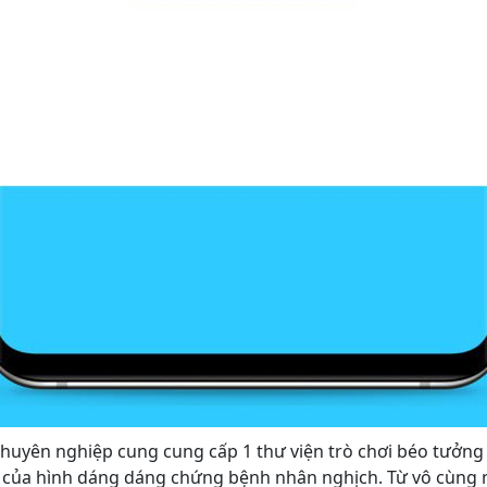
chuyên nghiệp cung cung cấp 1 thư viện trò chơi béo tưởn
ếu của hình dáng dáng chứng bệnh nhân nghịch. Từ vô cùng 