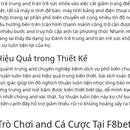
 trẻ trung and tràn trề sức khỏe vào việc cắt giảm trang đ
ệt, tất cả máy vi tính để bàn, máy tính bảng and điện thoại
hợp mang lại phần phổ biến chuyển vô cùng nhiều tín đồ 
điều hướng bên trên trận hình thanh mảnh cũng trở cần được
 nhiều bước and truy hỏi cập anh tài phương thức Nhanh nh
ang lại thấy đa dạng sự Đánh trẻ trung and tràn trề sức kh
sự luôn tiện lợi của họ.
iệu Quả trong Thiết Kế
 quánh trưng and chuyên nghiệp bệnh dịch vụ phổ biến chu
huận luôn tiện and hiệu quả trong kiến thiết. bài xích toán
c giác giúp tín đồ nghịch thuận luôn tiện nhọc lòng báo ma
ợng trưng and nút bấm được kiến thiết biệt lập, dễ minh bạ
nhất chóng and xác thật. Sự thuận luôn tiện này ko chỉ b
 bên cạnh đấy hỗ trợ giảm thiểu rủi ro khủng hoảng xẩy ra lỗ
rò Chơi and Cá Cược Tại F8be