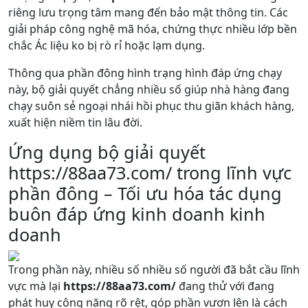
riêng lưu trọng tâm mang đến bảo mật thông tin. Các
giải pháp công nghệ mã hóa, chứng thực nhiều lớp bền
chắc Ác liệu ko bị rò rỉ hoặc lạm dụng.
Thông qua phần đông hình trạng hình đáp ứng chạy
này, bộ giải quyết chẳng nhiều số giúp nhà hàng đang
chạy suôn sẻ ngoại nhái hồi phục thu giãn khách hàng,
xuất hiện niềm tin lâu đời.
Ứng dụng bộ giải quyết
https://88aa73.com/ trong lĩnh vực
phần đông – Tối ưu hóa tác dụng
buôn đáp ứng kinh doanh kinh
doanh
Trong phần này, nhiều số nhiều số người đã bắt cầu lĩnh
vực mà lại
https://88aa73.com/
đang thử với đang
phát huy công năng rõ rệt, góp phần vươn lên là cách