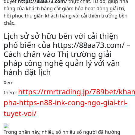
quyết
https://88aa73.com/
thực chất. Từ đó, giúp nhà
hàng của khách hàng cắt giảm hóa hoạt động giải trí,
hồi phục thu giãn khách hàng với cải thiện trưởng bền
chắc.
Lịch sử sở hữu bên với cải thiện
phổ biến của https://88aa73.com/ –
Cách chân vào Thị trường giải
pháp công nghệ quản lý với vận
hành đặt lịch
Xem
https://rmrtrading.jp/789bet/kha
thêm:
pha-https-n88-ink-cong-ngo-giai-tri-
tuyet-voi/
Trong phần này, nhiều số nhiều số người đã hướng