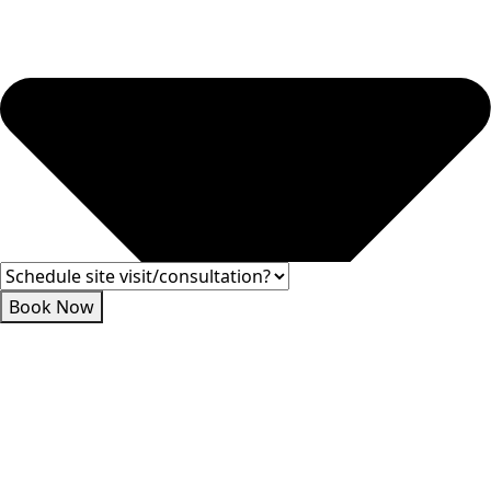
Book Now