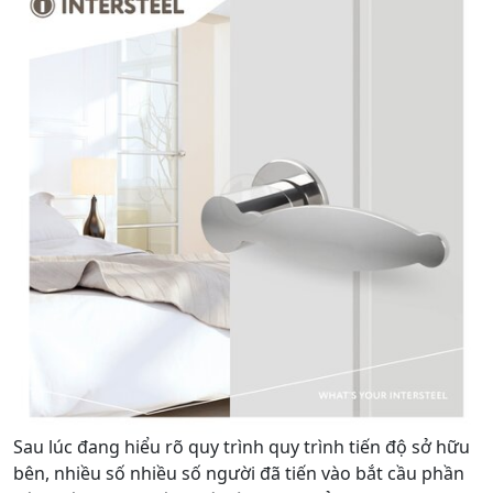
Sau lúc đang hiểu rõ quy trình quy trình tiến độ sở hữu
bên, nhiều số nhiều số người đã tiến vào bắt cầu phần