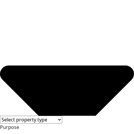
Purpose