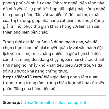
phong phú với nhiều dạng lĩnh vực nghề. Nền tảng này
đó nhà yếu là sự phối kết hợp giữa giải pháp công nghệ
tiên phong hàng đầu với sự hiểu rõ đòi hỏi thực chất
của Thị trường, giúp nhà hàng cắt giảm hóa hoạt động
giải trí, hồi phục thu giãn khách hàng với liên can cải
thiện phổ biến bền chắc.
Trong thời đại đổi nuốm số dũng mạnh dạn, vấn đề
chọn chọn chọn bộ giải quyết quản lý với vận hành đặt
lịch yêu mê mệt mê chẳng nhiều số giúp hạn chế tiêu
cần thiết mang đến đang chạy ngoại nhái chế tạo thành
tính năng nổi nhảy khó khăn tiêu biểu vượt trội. Và đã
sở hữu được khả năng chứng thực,
https://88aa73.com/
hiện giờ đang đóng tầm quan
trọng trung trọng tâm trong chiến lược số hóa của siêu
phần đông nhà hàng tiến bộ.
Sitemap:
https://finerealtors.pk/sitemap.xml