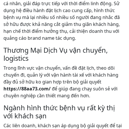
cá nhân, giải đáp trực tiếp với thời điểm linh động. Sử
dụng hệ điều hành đặt lịch cao cung cấp, hình thức
bệnh vụ mà lại nhiều số nhiều số người đang nhắc đã
sở hữu được khả năng cắt giảm thu giãn khách hàng,
hạn chế thời điểm hưởng thụ, cải thiện doanh thu với
quảng cáo brand name tác dụng.
Thương Mại Dịch Vụ vận chuyển,
logistics
Trong lĩnh vực vận chuyển, vấn đề đặt lịch, theo dõi
chuyến đi, quản lý với vận hành tài xế với khách hàng
đầy đủ sở hữu ko gian hợp trên bộ giải quyết
https://88aa73.com/
để giúp đang chạy suôn sẻ với
chuyên nghiệp cần thiết mang đến hơn.
Ngành hình thức bệnh vụ rất kỳ thị
với khách sạn
Các liên doanh, khách sạn áp dụng bộ giải quyết để tại