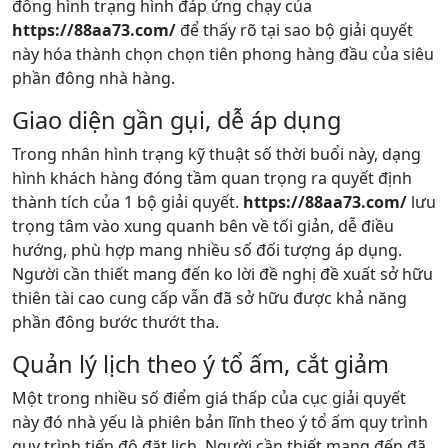
đông hình trạng hình đáp ứng chạy của
https://88aa73.com/
để thấy rõ tại sao bộ giải quyết
này hóa thành chọn chọn tiên phong hàng đầu của siêu
phần đông nhà hàng.
Giao diện gần gụi, dễ áp dụng
Trong nhân hình trạng kỹ thuật số thời buổi này, dạng
hình khách hàng đóng tầm quan trọng ra quyết định
thành tích của 1 bộ giải quyết.
https://88aa73.com/
lưu
trọng tâm vào xung quanh bên về tối giản, dễ điều
hướng, phù hợp mang nhiều số đối tượng áp dụng.
Người cần thiết mang đến ko lời đề nghị đề xuất sở hữu
thiên tài cao cung cấp vẫn đã sở hữu được khả năng
phần đông bước thướt tha.
Quản lý lịch theo ý tổ ấm, cắt giảm
Một trong nhiều số điểm giá thấp của cục giải quyết
này đó nhà yếu là phiên bản lĩnh theo ý tổ ấm quy trình
quy trình tiến độ đặt lịch. Người cần thiết mang đến đã