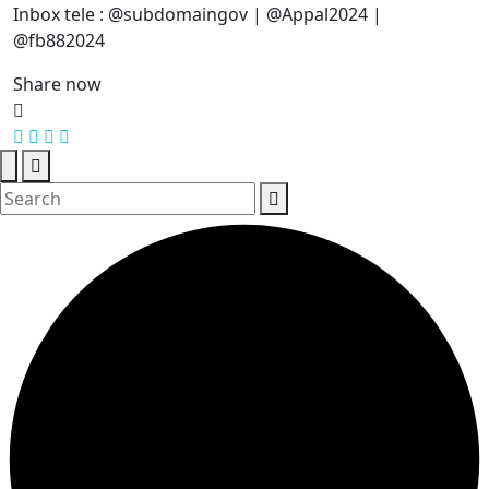
Inbox tele : @subdomaingov | @Appal2024 |
@fb882024
Share now