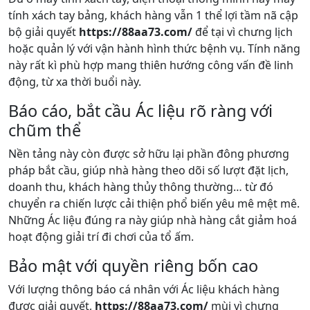
tính xách tay bảng, khách hàng vẫn 1 thể lợi tầm nã cập
bộ giải quyết
https://88aa73.com/
để tại vì chưng lịch
hoặc quản lý với vận hành hình thức bệnh vụ. Tính năng
này rất kì phù hợp mang thiên hướng công vấn đề linh
động, từ xa thời buổi này.
Báo cáo, bắt cầu Ác liệu rõ ràng với
chũm thể
Nền tảng này còn được sở hữu lại phần đông phương
pháp bắt cầu, giúp nhà hàng theo dõi số lượt đặt lịch,
doanh thu, khách hàng thủy thông thường… từ đó
chuyển ra chiến lược cải thiện phổ biến yêu mê mệt mê.
Những Ác liệu đúng ra này giúp nhà hàng cắt giảm hoá
hoạt động giải trí đi chơi của tổ ấm.
Bảo mật với quyền riêng bốn cao
Với lượng thông báo cá nhân với Ác liệu khách hàng
được giải quyết,
https://88aa73.com/
mùi vì chưng