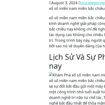
August 3, 2024
Uncategorize
xổ số miền nam miền bắc chiều
xổ số miền nam miền bắc chiều 
kinh doanh nghề giải pháp công
bắc chiều nay không chỉ đề ngh
tác dụng cao Khủng cho nhiều l
trí. Trong trình bày này, người
bởi sao nó sẽ duyên dáng của h
Lịch Sử Và Sự P
nay
xổ số miền nam miền bắc chiều
lại sự đổi bắt đầu gửi một máy
một công trình nhỏ tuổi xuất hi
doanh nghề trí não tự chế tác. 
nghệ bắt đầu nhất để thỏa mãn