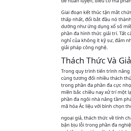
để huấn luyện, điều cơ mà phần
Giai đoạn kết thúc tận mắt ch
thấp nhất, đổi bắt đầu nó thàn
dường như ứng dụng xổ số miền 
phần đa hình thức giải trí. Tất 
nghỉ của không ít kỹ sư, đảm 
giải pháp công nghệ.
Thách Thức Và Giả
Trong quy trình tiến trình nân
cùng tương đối nhiều thách th
trong phần đa phần đa cực nhọc
miền bắc chiều nay xử trí một l
phần đa ngôi nhà nâng tầm phá
mã hóa Ác liệu với bình chọn th
ngoại giả, thách thức về tính c
bận bịu lỗi trong phần đa nghi