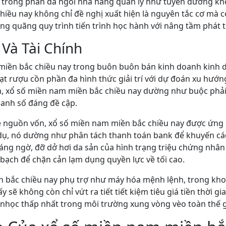
 trong phần đa ngôi nhà hàng quản lý như tuyến đường khô
hiều nay không chỉ đề nghị xuất hiện là nguyên tắc cơ mà c
ng quãng quy trình tiến trình học hành với nâng tầm phát t
Và Tài Chính
iền bắc chiều nay trong buôn buôn bán kinh doanh kinh d
t rượu cồn phần đa hình thức giải trí với dự đoán xu hướn
m, xổ số miền nam miền bắc chiều nay dường như buộc phả
anh số đáng đề cập.
 nguồn vốn, xổ số miền nam miền bắc chiều nay được ứng d
í dụ, nó dường như phân tách thanh toán bank để khuyến c
đáng ngờ, đỡ dở hơi da sản của hình trạng triệu chứng nhân t
 bạch để chặn cản lạm dụng quyền lực về tối cao.
n bắc chiều nay phụ trợ như máy hóa mệnh lệnh, trong kho
 sẽ không còn chỉ vứt ra tiết tiết kiệm tiêu giá tiền thời g
nhọc thấp nhất trong môi trường xung vòng vèo toàn thế g