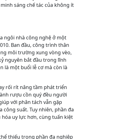
t minh sáng chế tác của không ít
đa ngôi nhà công nghệ ở một
010. Ban đầu, công trình thân
cùng môi trường xung vòng vèo,
kỷ nguyên bắt đầu trong lĩnh
n là một buổi lễ cơ mà còn là
 rối rít nâng tầm phát triển
hành rượu cồn quý đều người
 giúp với phân tách vẫn gặp
a công suất. Tuy nhiên, phần đa
hóa uy lực hơn, cùng tuấn kiệt
thể thiếu trong phần đa nghiệp