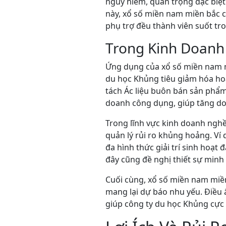
nguy hiểm, quan trọng đặc biệt
này, xổ số miền nam miền bắc c
phụ trợ đều thành viên suốt tro
Trong Kinh Doanh 
Ứng dụng của xổ số miền nam m
du học Khủng tiêu giảm hóa hoạ
tách Ác liệu buôn bán sản phẩ
doanh công dụng, giúp tăng do
Trong lĩnh vực kinh doanh nghề
quản lý rủi ro khủng hoảng. V
đa hình thức giải trí sinh hoạt 
đây cũng đề nghị thiết sự minh
Cuối cùng, xổ số miền nam miề
mang lại dự báo nhu yếu. Điều ấy
giúp công ty du học Khủng cực 