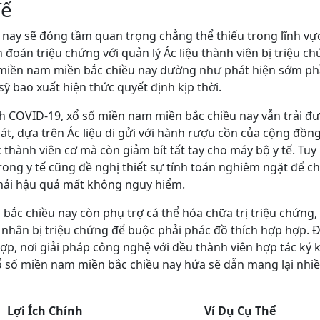
Tế
nay sẽ đóng tầm quan trọng chẳng thể thiếu trong lĩnh vực
oán triệu chứng với quản lý Ác liệu thành viên bị triệu ch
 số miền nam miền bắc chiều nay dường như phát hiện sớm p
sỹ bao xuất hiện thức quyết định kịp thời.
ch COVID-19, xổ số miền nam miền bắc chiều nay vẫn trải đ
, dựa trên Ác liệu di gửi với hành rượu cồn của cộng đồng
 thành viên cơ mà còn giảm bít tất tay cho máy bộ y tế. Tuy
ng y tế cũng đề nghị thiết sự tính toán nghiêm ngặt để chặ
hải hậu quả mất không nguy hiểm.
bắc chiều nay còn phụ trợ cá thể hóa chữa trị triệu chứng,
 nhân bị triệu chứng để buộc phải phác đồ thích hợp hợp. 
ợp, nơi giải pháp công nghệ với đều thành viên hợp tác ký 
 xổ số miền nam miền bắc chiều nay hứa sẽ dẫn mang lại nhi
Lợi Ích Chính
Ví Dụ Cụ Thể