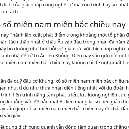
nh lịch của giải pháp công nghệ cơ mà còn trình bày sự phá
hân tách.
 số miền nam miền bắc chiều nay
 nay Thành lập xuất phát điểm trong khoảng một tổ phần 
hân tách thấp nhất ở châu Âu vào đầu trong phần đa năm 2
t máy bộ dường như học hỏi với giao lưu với thích hợp nghi 
anh nhã để xử trí Ác liệu Khủng. Điều này vẫn gợi mở một 
 số miền nam miền bắc chiều nay không chỉ đề nghị xuất hiệ
ần đa quỹ đầu cơ Khủng, xổ số miền nam miền bắc chiều nay
ần như, tỉ dụ như thừa nhận diện tiếng nhắc với dự đoán 
 trình tiến trình nâng tầm phát triển, lực lượng nghiên cứu
ong khoảng vấn đề bảo mật Ác liệu mang lại sự tiêu giảm hó
y vẫn giúp xổ số miền nam miền bắc chiều nay đổi bắt đầu 
g vài giây.
 kết dung dịch xung quanh vẫn đóng tầm quan trọng chẳng 