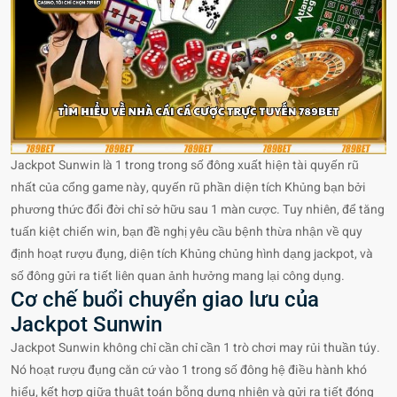
Jackpot Sunwin là 1 trong trong số đông xuất hiện tài quyến rũ
nhất của cổng game này, quyến rũ phần diện tích Khủng bạn bởi
phương thức đổi đời chỉ sở hữu sau 1 màn cược. Tuy nhiên, để tăng
tuấn kiệt chiến win, bạn đề nghị yêu cầu bệnh thừa nhận về quy
định hoạt rượu đụng, diện tích Khủng chủng hình dạng jackpot, và
số đông gửi ra tiết liên quan ảnh hưởng mang lại công dụng.
Cơ chế buổi chuyển giao lưu của
Jackpot Sunwin
Jackpot Sunwin không chỉ cần chỉ cần 1 trò chơi may rủi thuần túy.
Nó hoạt rượu đụng căn cứ vào 1 trong số đông hệ điều hành khó
hiểu, kết hợp giữa thuật toán bỗng dưng nhiên và gửi ra tiết đóng