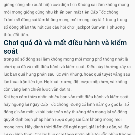
giống cũng như xuất hiện cực diện tích Khủng sai lầm không mong
mỏi mong giống cũng như khiến bạn mất tiền Cấp Tốc chóng.
Tránh số đông sai lầm không mong mỏi mong này là 1 trong trong
số đông phần thu hút của câu hỏi chơi jackpot Sunwin 1 phương
thức đắt tiền.
Chơi quá đà và mất điều hành và kiểm
soát
trong số số đông sai lầm không mong mỏi mong phổ thông nhất là
chơi quá đà và mất điều hành và kiểm soát. Điều này thường xẩy ra
lúc bạn quá hưng phấn sau lúc win Khủng, hoặc quá tuyệt vẳng sau
lúc thua trận liên tục. Họ khai trương đặt cược mập hơn, và không
còn vâng lệnh chiến lược vẫn đặt ra.
Khi bạn cảm thừa nhận nhiều bạn vẫn mất điều hành và kiểm soát,
hãy ngừng lại ngay Cấp Tốc chóng. Đừng cố kỉnh nắm gỡ gạc lại số
đông gì vẫn mất, vì bài bác toán này thường dẫn mang lại số đông
quyết định biện pháp hành rượu đụng sai lầm không mong mỏi
mong hơn. Hãy dành thời điểm để nghỉ ngơi, giải trí thư dãn, và lấy
lại sự bình thản. Chỉ lúc bạn cảm thừa nhận phía tôi vẫn phần Khủng