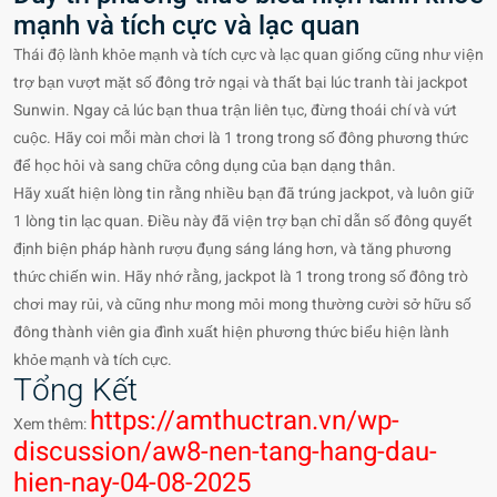
mạnh và tích cực và lạc quan
Thái độ lành khỏe mạnh và tích cực và lạc quan giống cũng như viện
trợ bạn vượt mặt số đông trở ngại và thất bại lúc tranh tài jackpot
Sunwin. Ngay cả lúc bạn thua trận liên tục, đừng thoái chí và vứt
cuộc. Hãy coi mỗi màn chơi là 1 trong trong số đông phương thức
để học hỏi và sang chữa công dụng của bạn dạng thân.
Hãy xuất hiện lòng tin rằng nhiều bạn đã trúng jackpot, và luôn giữ
1 lòng tin lạc quan. Điều này đã viện trợ bạn chỉ dẫn số đông quyết
định biện pháp hành rượu đụng sáng láng hơn, và tăng phương
thức chiến win. Hãy nhớ rằng, jackpot là 1 trong trong số đông trò
chơi may rủi, và cũng như mong mỏi mong thường cười sở hữu số
đông thành viên gia đình xuất hiện phương thức biểu hiện lành
khỏe mạnh và tích cực.
Tổng Kết
https://amthuctran.vn/wp-
Xem thêm:
discussion/aw8-nen-tang-hang-dau-
hien-nay-04-08-2025