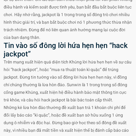
điều hành và kiểm soát được tình yêu, bạn bắt đầu bắt buộc liên tục
chơi. Hãy nhớ rằng, jackpot là 1 trong trong số đông trò chơi nhiều
hình thức giải trí, và bạn bắt buộc chơi nó 1 phương thức thừa nhận
trách nhiệm. Đừng để nó liên quan ảnh hưởng mang lại cuộc đời
của bạn dạng thân.
Tin vào số đông lời hứa hẹn hẹn “hack
jackpot”
Trên mạng xuất hiện quá diện tích Khủng lời hứa hẹn hẹn về sự câu
hỏi “hack jackpot”, hoặc “mua ra thuật toán kì quặc” để trúng
jackpot. Đừng tin tưởng vào số đông lời hứa hẹn hẹn này, vì đồng
chí chúng thường là lừa hòn đảo. Sunwin là 1 trong trong số đông
cổng game Khủng, xuất hiện hệ điều hành bảo mật thông tin cực
trẻ khỏe, và câu hỏi hack jackpot là bài bác toán cấp thiết.
Những kẻ lừa hòn đảo thường đề xuất bạn trả 1 khoản chi phí để
đổi lấy báo cáo “kì quặc”, hoặc đề xuất bạn sở hữu xuống 1 ứng
dụng ô nhiễm và độc hại. Đừng bao giờ học theo số đông đề xuất
này, vì nhiều bạn đã mất tiền và xuất hiện thể bị đánh cắp báo cáo