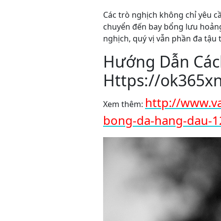
Các trò nghịch không chỉ yêu c
chuyển đến bay bổng lưu hoảng 
nghịch, quý vị vẫn phần đa tậu 
Hướng Dẫn Cách
Https://ok365x
http://www.v
Xem thêm:
bong-da-hang-dau-1