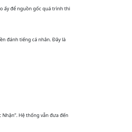
o ấy để nguồn gốc quá trình thi
ền đánh tiếng cá nhân. Đây là
ác Nhận”. Hệ thống vẫn đưa đến