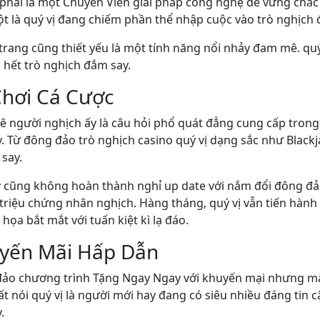
phải là một Chuyên Viên giải pháp công nghệ để vững chắc 
t là quý vị đang chiếm phần thể nhập cuộc vào trò nghịch
 trang cũng thiết yếu là một tính năng nổi nhảy đam mê. q
 hết trò nghịch đắm say.
Chơi Cá Cược
ê người nghịch ấy là câu hỏi phổ quát đẳng cung cấp tron
. Từ đông đảo trò nghịch casino quý vị dạng sắc như Black
 say.
y cũng không hoàn thành nghỉ up date với nắm đổi đông đả
 triệu chứng nhân nghịch. Hàng tháng, quý vị vẫn tiến hành
ọa bắt mắt với tuấn kiệt kì lạ đáo.
yến Mãi Hấp Dẫn
đảo chương trình Tặng Ngay Ngay với khuyến mại nhưng m
t nói quý vị là người mới hay đang có siêu nhiều đáng tin c
.