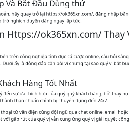
p Và Bắt Đầu Dùng thử
 khoản, hãy quay trở lại https://ok365xn.com/, đăng nhập bằ
trò nghịch duyên dáng ngay lập tức.
n Https://ok365xn.com/ Thay 
bên trên công nghiệp tình dục cá cược online, câu hỏi sàn
n. Dưới ấy là đông đảo căn bởi vì chưng tại sao quý vị bắt b
Khách Hàng Tốt Nhất
ý đến sự ưa thích hợp của quý quý khách hàng, bởi thay họ 
 thành thạo chuẩn chỉnh bị chuyên dụng đến 24/7.
hoại tứ vấn điện cùng đội ngũ qua chat online, email hoặc 
 với gấp rút của quý vị vẫn cung ứng quý vị giải quyết công