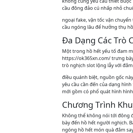
không cũng yêu cầu thiết buộc 
cầu đông đảo cú nhấp nhỏ chuộ
ngoại fake, vận tốc vận chuyển
cầu ngóng lâu để hưởng thụ hồ
Đa Dạng Các Trò 
Một trong hồ hết yếu tố đam m
https://ok365xn.com/ trưng bày
trò nghịch slot lộng lẫy với đắm
điều quánh biệt, nguồn gốc nà
yêu cầu cần đến của dạng hình
mới gồm có phổ quát hình hình h
Chương Trình Khu
Không thể không nói tới đông 
bày đến hồ hết người nghịch. Bấ
ngóng hồ hết món quà đắm say