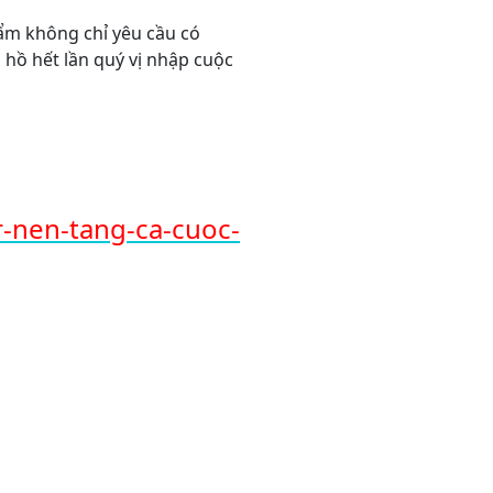
hẩm không chỉ yêu cầu có
 hồ hết lần quý vị nhập cuộc
-nen-tang-ca-cuoc-