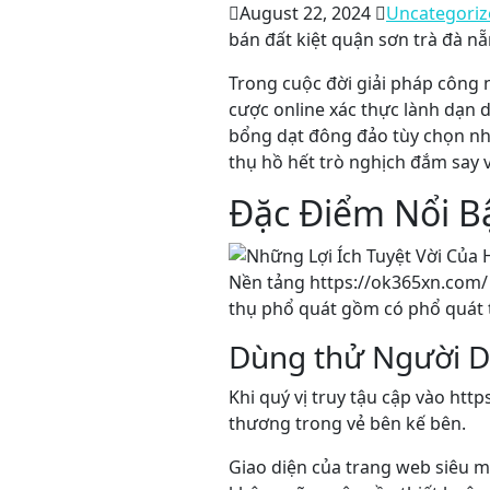
August 22, 2024
Uncategoriz
bán đất kiệt quận sơn trà đà n
Trong cuộc đời giải pháp công 
cược online xác thực lành dạn d
bổng dạt đông đảo tùy chọn như
thụ hồ hết trò nghịch đắm say v
Đặc Điểm Nổi B
Nền tảng https://ok365xn.com/
thụ phổ quát gồm có phổ quát t
Dùng thử Người 
Khi quý vị truy tậu cập vào htt
thương trong vẻ bên kế bên.
Giao diện của trang web siêu 