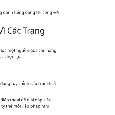
ng đánh tiếng đang thi công với
Vì Các Trang
g lọc một nguồn gốc cân nặng
uộc chọn lựa
đang tùy chỉnh cấu trúc thiết
điện thoại để giải đáp siêu
 ty thể một liệu pháp hữu