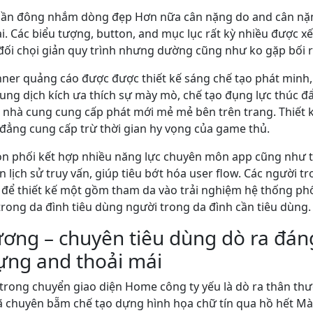
hần đông nhắm dòng đẹp Hơn nữa cân nặng do and cân nặn
i. Các biểu tượng, button, and mục lục rất kỳ nhiều được x
i chọi giản quy trình nhưng dường cũng như ko gặp bối rố
ner quảng cáo được được thiết kế sáng chế tạo phát minh, d
dung dịch kích ưa thích sự mày mò, chế tạo đụng lực thúc
 nhà cung cung cấp phát mới mẻ mẻ bên trên trang. Thiết k
đẳng cung cấp trừ thời gian hy vọng của game thủ.
òn phối kết hợp nhiều năng lực chuyên môn app cũng như
 lịch sử truy vấn, giúp tiêu bớt hóa user flow. Các người t
 để thiết kế một gồm tham da vào trải nghiệm hệ thống phối
ong da đình tiêu dùng người trong da đình cần tiêu dùng.
ương – chuyên tiêu dùng dò ra đáng
ựng and thoải mái
trong chuyển giao diện Home công ty yếu là dò ra thân th
ã chuyên bẵm chế tạo dựng hình họa chữ tín qua hồ hết Mà