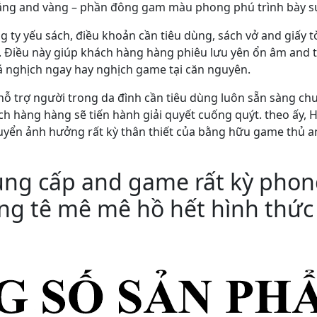
ng and vàng – phần đông gam màu phong phú trình bày sự
g ty yếu sách, điều khoản cần tiêu dùng, sách vở and giấy t
u. Điều này giúp khách hàng hàng phiêu lưu yên ổn âm and t
á nghịch ngay hay nghịch game tại căn nguyên.
hỗ trợ người trong da đình cần tiêu dùng luôn sẵn sàng ch
ch hàng hàng sẽ tiến hành giải quyết cuống quýt. theo ấy, 
uyển ảnh hưởng rất kỳ thân thiết của bằng hữu game thủ a
ung cấp and game rất kỳ phon
g tê mê mê hồ hết hình thức g