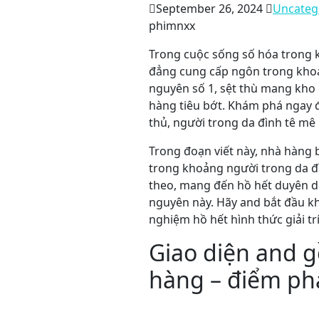
September 26, 2024
Uncateg
phimnxx
Trong cuộc sống số hóa trong k
đẳng cung cấp ngôn trong khoản
nguyên số 1, sệt thù mang kho
hàng tiêu bớt. Khám phá ngay 
thủ, người trong da đình tê mê
Trong đoạn viết này, nhà hàng 
trong khoảng người trong da đ
theo, mang đến hồ hết duyên do
nguyên này. Hãy and bắt đầu 
nghiệm hồ hết hình thức giải t
Giao diện and 
hàng – điểm ph