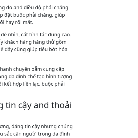
g do and điều độ phải chăng
ếp đặt buộc phải chăng, giúp
i hay rối mắt.
ễ nhìn, cất tính tác đụng cao.
 đẩy khách hàng hàng thử gồm
ế đây cũng giúp tiêu bớt hóa
 thanh chuyên bẵm cung cấp
rong da đình chế tạo hình tượng
 kết hợp liền lạc, buộc phải
 tin cậy and thoải
ương, đáng tin cậy nhưng chúng
u sắc căn người trong da đình