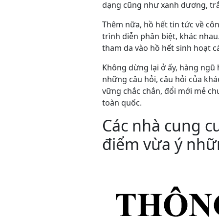
dạng cũng như xanh dương, trắ
Thêm nữa, hồ hết tin tức về côn
trình diễn phân biệt, khác nha
tham da vào hồ hết sinh hoạt c
Không dừng lại ở ấy, hàng ngũ 
những câu hỏi, câu hỏi của khá
vững chắc chắn, đổi mới mẻ ch
toàn quốc.
Các nhà cung c
điểm vừa ý nhữn