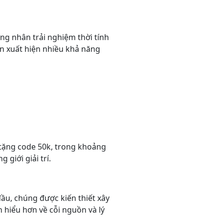
ứng nhân trải nghiệm thời tính
òn xuất hiện nhiều khả năng
 tặng code 50k, trong khoảng
giới giải trí.
ầu, chúng được kiến thiết xây
 hiểu hơn về cỗi nguồn và lý