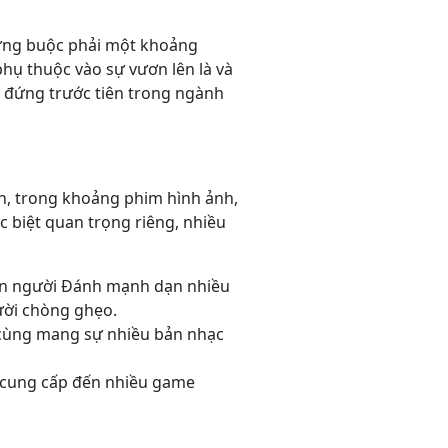
dừng buộc phải một khoảng
phụ thuộc vào sự vươn lên là và
ếm đứng trước tiên trong ngành
h, trong khoảng phim hình ảnh,
 biệt quan trọng riêng, nhiều
đến người Đánh mạnh dạn nhiều
ười chòng ghẹo.
g cùng mang sự nhiều bản nhạc
ợc cung cấp đến nhiều game