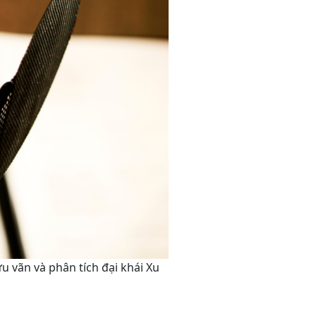
u vãn và phân tích đại khái Xu