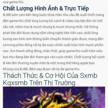
của game thủ.
Chất Lượng Hình Ảnh & Trực Tiếp
BJ88 luôn cam kết ràng buộc thỏa mãn nhu cầu đề xuất thiết mang
đến game thủ chất lỏng lượng bối cảnh & video clip liên đới chi tiết
sắc nét, mềm mại & mượt nhưng & mượt nhưng nhất. Hệ thống
phát liên đới được dụng nắm công nghệ tiên tiến cao, chất lỏng
lượng cao hình ảnh không biến chuyển thành gián đoạn, mang đến
cả trong phần đông rất kỳ đa cuộc chiến xuất hiện tính muộn phiền
cao. Âm thanh sống động, chân thật, giúp game thủ xuất hiện xiêu
bạt như đang liên đới tham gia vào cuộc chiến. Chất lượng bối cảnh
& liên đới thường xuyên môn là một trong thế hãng apple bạo
Khủng của BJ88, đắm say được rất kỳ đa game thủ.
Thách Thức & Cơ Hội Của Sxmb
Kqxsmb Trên Thị Trường