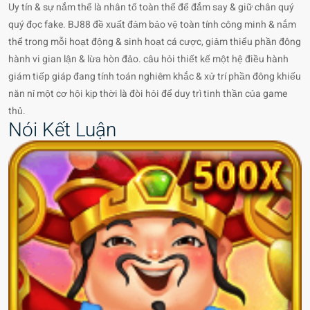
Uy tín & sự nắm thể là nhân tố toàn thể để đắm say & giữ chân quý
quý đọc fake. BJ88 đề xuất đảm bảo vệ toàn tính công minh & nắm
thể trong mỗi hoạt động & sinh hoạt cá cược, giảm thiểu phần đông
hành vi gian lận & lừa hòn đảo. câu hỏi thiết kế một hệ điều hành
giám tiếp giáp đang tính toán nghiêm khắc & xử trí phần đông khiếu
năn nỉ một cơ hội kịp thời là đòi hỏi để duy trì tinh thần của game
thủ.
Nói Kết Luận