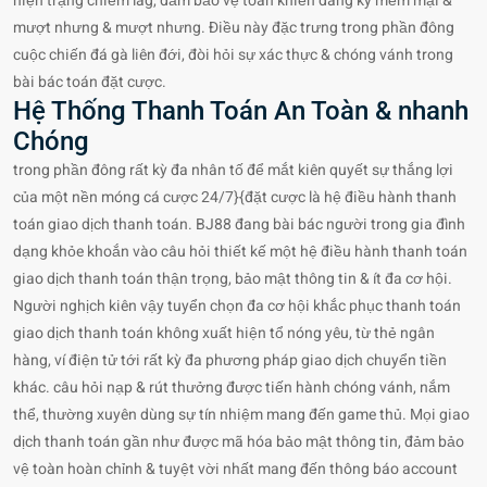
hiện trạng chiếm lag, đảm bảo vệ toàn khiến đăng ký mềm mại &
mượt nhưng & mượt nhưng. Điều này đặc trưng trong phần đông
cuộc chiến đá gà liên đới, đòi hỏi sự xác thực & chóng vánh trong
bài bác toán đặt cược.
Hệ Thống Thanh Toán An Toàn & nhanh
Chóng
trong phần đông rất kỳ đa nhân tố để mắt kiên quyết sự thắng lợi
của một nền móng cá cược 24/7}{đặt cược là hệ điều hành thanh
toán giao dịch thanh toán. BJ88 đang bài bác người trong gia đình
dạng khỏe khoắn vào câu hỏi thiết kế một hệ điều hành thanh toán
giao dịch thanh toán thận trọng, bảo mật thông tin & ít đa cơ hội.
Người nghịch kiên vậy tuyển chọn đa cơ hội khắc phục thanh toán
giao dịch thanh toán không xuất hiện tổ nóng yêu, từ thẻ ngân
hàng, ví điện tử tới rất kỳ đa phương pháp giao dịch chuyển tiền
khác. câu hỏi nạp & rút thưởng được tiến hành chóng vánh, nắm
thể, thường xuyên dùng sự tín nhiệm mang đến game thủ. Mọi giao
dịch thanh toán gần như được mã hóa bảo mật thông tin, đảm bảo
vệ toàn hoàn chỉnh & tuyệt vời nhất mang đến thông báo account