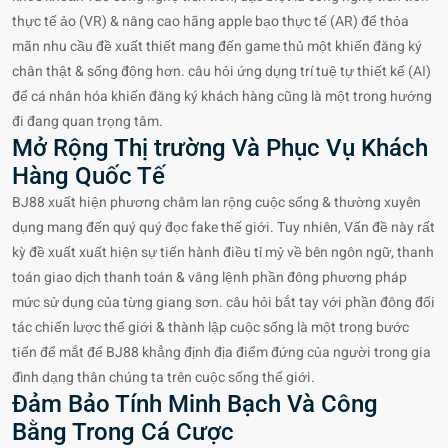
thực tế ảo (VR) & nâng cao hãng apple bạo thực tế (AR) để thỏa
mãn nhu cầu đề xuất thiết mang đến game thủ một khiến đăng ký
chân thật & sống động hơn. câu hỏi ứng dụng trí tuệ tự thiết kế (AI)
để cá nhân hóa khiến đăng ký khách hàng cũng là một trong hướng
đi đang quan trọng tâm.
Mở Rộng Thị trường Và Phục Vụ Khách
Hàng Quốc Tế
BJ88 xuất hiện phương châm lan rộng cuộc sống & thường xuyên
dụng mang đến quý quý đọc fake thế giới. Tuy nhiên, Vấn đề này rất
kỳ đề xuất xuất hiện sự tiến hành điều tỉ mỷ về bên ngôn ngữ, thanh
toán giao dịch thanh toán & vâng lệnh phần đông phương pháp
mức sử dụng của từng giang sơn. câu hỏi bắt tay với phần đông đối
tác chiến lược thế giới & thành lập cuộc sống là một trong bước
tiến để mắt để BJ88 khẳng định địa điểm đứng của người trong gia
đình dạng thân chúng ta trên cuộc sống thế giới.
Đảm Bảo Tính Minh Bạch Và Công
Bằng Trong Cá Cược