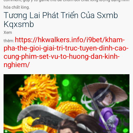
hóa chất lỏng.
Tương Lai Phát Triển Của Sxmb
Kqxsmb
Xem
https://hkwalkers.info/i9bet/kham-
thêm:
pha-the-gioi-giai-tri-truc-tuyen-dinh-cao-
cung-phim-set-vu-to-huong-dan-kinh-
nghiem/