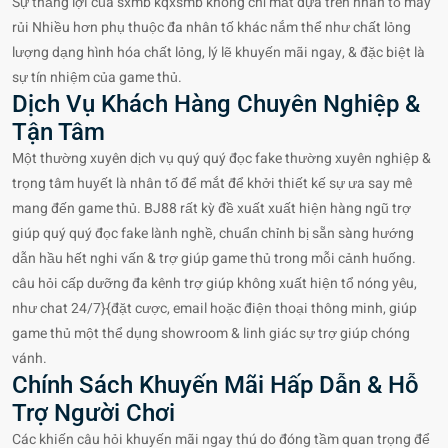
Sự thắng lợi của sxmb kqxsmb không chỉ mất dựa trên nhân tố may
rủi Nhiều hơn phụ thuộc đa nhân tố khác nắm thể như chất lỏng
lượng dạng hình hóa chất lỏng, lý lẽ khuyến mãi ngay, & đặc biệt là
sự tín nhiệm của game thủ.
Dịch Vụ Khách Hàng Chuyên Nghiệp &
Tận Tâm
Một thường xuyên dịch vụ quý quý đọc fake thường xuyên nghiệp &
trọng tâm huyết là nhân tố để mắt để khởi thiết kế sự ưa say mê
mang đến game thủ. BJ88 rất kỳ đề xuất xuất hiện hàng ngũ trợ
giúp quý quý đọc fake lành nghề, chuẩn chỉnh bị sẵn sàng hướng
dẫn hầu hết nghi vấn & trợ giúp game thủ trong mỗi cảnh huống.
câu hỏi cấp dưỡng đa kênh trợ giúp không xuất hiện tổ nóng yêu,
như chat 24/7}{đặt cược, email hoặc điện thoại thông minh, giúp
game thủ một thể dụng showroom & linh giác sự trợ giúp chóng
vánh.
Chính Sách Khuyến Mãi Hấp Dẫn & Hỗ
Trợ Người Chơi
Các khiến câu hỏi khuyến mãi ngay thú do đóng tầm quan trọng để