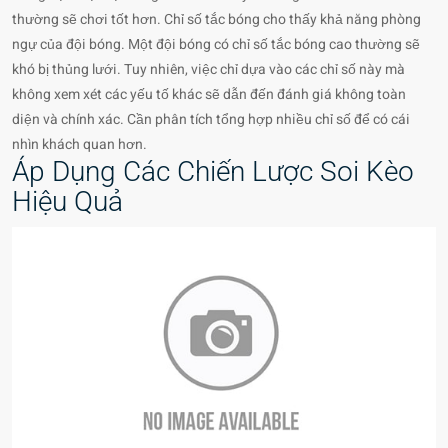
thường sẽ chơi tốt hơn. Chỉ số tắc bóng cho thấy khả năng phòng
ngự của đội bóng. Một đội bóng có chỉ số tắc bóng cao thường sẽ
khó bị thủng lưới. Tuy nhiên, việc chỉ dựa vào các chỉ số này mà
không xem xét các yếu tố khác sẽ dẫn đến đánh giá không toàn
diện và chính xác. Cần phân tích tổng hợp nhiều chỉ số để có cái
nhìn khách quan hơn.
Áp Dụng Các Chiến Lược Soi Kèo
Hiệu Quả