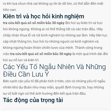
ro khi lựa chọn nhà cái không uy tín là rất lớn, có thể dẫn đến mất
tiền oan.
Kiên trì và học hỏi kinh nghiệm
tra cứu kết quả xổ số miền bắc 30 ngày
đòi hỏi sự kiên trì và học
hỏi không ngừng. Không ai có thể thắng tất cả các trận đấu. Hãy
chấp nhận thua lỗ và rút kinh nghiệm từ những sai lầm. Hãy liên tục
cập nhật thông tin, học hỏi từ những người có kinh nghiệm và
không ngừng hoàn thiện chiến lược của mình. Thành công trong
việc
tra cứu kết quả xổ số miền bắc 30 ngày
là một quá trình dài đòi
hỏi sự nỗ lực và kiên trì.
Các Yếu Tố Ngẫu Nhiên Và Những
Điều Cần Lưu Ý
Bên cạnh các yếu tố đã phân tích ở trên, còn có những yếu tố ngẫu
nhiên khó dự đoán như may mắn, quyết định trọng tài, hay những
sự cố bất ngờ có thể ảnh hưởng đến kết quả trận đấu.
Tác động của trọng tài