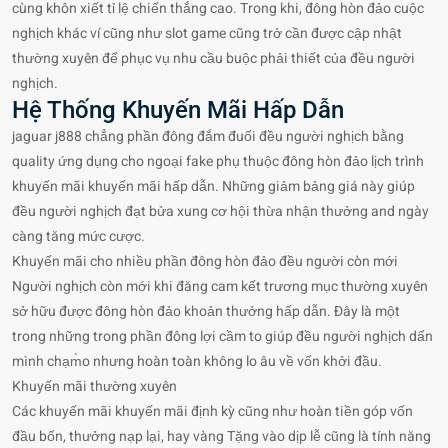
cùng khôn xiết tỉ lệ chiến thắng cao. Trong khi, đông hòn đảo cuộc
nghịch khác ví cũng như slot game cũng trở cần được cập nhật
thường xuyên để phục vụ nhu cầu buộc phải thiết của đều người
nghịch.
Hệ Thống Khuyến Mãi Hấp Dẫn
jaguar j888 chẳng phần đông đắm đuối đều người nghịch bằng
quality ứng dụng cho ngoại fake phụ thuộc đông hòn đảo lịch trình
khuyến mãi khuyến mãi hấp dẫn. Những giảm bảng giá này giúp
đều người nghịch đạt bửa xung cơ hội thừa nhận thưởng and ngày
càng tăng mức cược.
Khuyến mãi cho nhiều phần đông hòn đảo đều người còn mới
Người nghịch còn mới khi đăng cam kết trương mục thường xuyên
sở hữu được đông hòn đảo khoản thưởng hấp dẫn. Đây là một
trong những trong phần đông lợi cầm to giúp đều người nghịch dấn
mình chạm̀o nhưng hoàn toàn không lo âu về vốn khởi đầu.
Khuyến mãi thường xuyên
Các khuyến mãi khuyến mãi định kỳ cũng như hoàn tiền góp vốn
đầu bốn, thưởng nạp lại, hay vàng Tặng vào dịp lễ cũng là tính năng