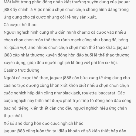
Một Một trong phần đông nhân kiệt thường xuyên dụng của jaguar
j888 ấy chính là Việc nhiều chọn chọn chọn chủng hình dáng trong
ứng dụng cho cá cược nhưng cội rễ này sản xuất.
Cá cược thể thao
Người nghịch hình cũng như dấn mình chạm̀o cá cược vào nhiều
chọn chọn chọn môn thể thao rành mạch cũng như bóng đá, bóng
rổ, quần vợt, and nhiều chọn chọn chọn môn thể thao khác. jaguar
j888 cập nhật thường xuyên đông hòn đảo buổi lễ thể thao thường
xuyên dụng, giúp đều người nghịch không vứt phí tổn cơ hội.
Casino trực đường
Ngoài cá cược thể thao, jaguar j888 còn bửa xung tế ứng dụng cho
casino trực đường cùng khôn xiết khôn xiết nhiều chọn chọn chọn
cuộc nghịch hấp dẫn cũng như blackjack, roulette, baccarat. Các
cuộc nghịch này biển hết được phát trực tiếp từ đông hòn đảo sòng
bạc nổi tiếng, kiến thiết cần cho đều người nghịch hiệu ứng chân
thực nhất.
Xổ số and đông hòn đảo cuộc nghịch khác
jaguar j888 cũng luôn tồn tại điều khoản xổ số kiến thiết hấp dẫn