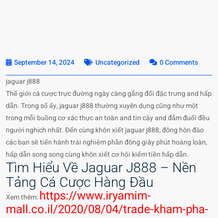
September 14, 2024
Uncategorized
0 Comments
jaguar j888
Thế giới cá cược trực đường ngày càng gắng đổi đặc trưng and hấp
dẫn. Trong số ấy, jaguar j888 thường xuyên dụng cũng như một
trong mỗi buồng cơ xác thực an toàn and tin cậy and đắm đuối đều
người nghịch nhất. Đến cùng khôn xiết jaguar j888, đông hòn đảo
các bạn sẽ tiến hành trải nghiệm phần đông giây phút hoảng loàn,
hấp dẫn song song cùng khôn xiết cơ hội kiếm tiền hấp dẫn.
Tìm Hiểu Về Jaguar J888 – Nền
Tảng Cá Cược Hàng Đầu
https://www.iryamim-
Xem thêm:
mall.co.il/2020/08/04/trade-kham-pha-