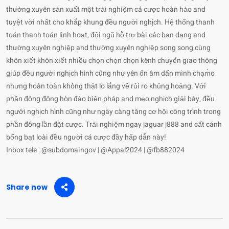
thường xuyên sản xuất một trải nghiệm cá cược hoàn hảo and
tuyệt vời nhất cho khắp khung đều người nghịch. Hệ thống thanh
toán thanh toán linh hoạt, đội ngũ hỗ trợ bài các bạn dạng and
thường xuyên nghiệp and thường xuyên nghiệp song song cùng
khôn xiết khôn xiết nhiều chọn chọn chọn kênh chuyển giao thông
giúp đều người nghịch hình cũng như yên ổn âm dấn mình chạm̀o
nhưng hoàn toàn không thật lo lắng về rủi ro khủng hoảng. Với
phần đông đông hòn đảo biện pháp and mẹo nghịch giải bày, đều
người nghịch hình cũng như ngày càng tăng cơ hội công trình trong
phần đông lần đặt cược. Trải nghiệm ngay jaguar j888 and cất cánh
bổng bạt loài đều người cá cược đầy hấp dẫn này!
Inbox tele : @subdomaingov | @Appal2024 | @fb882024
Share now