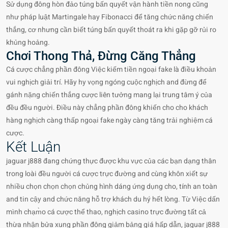
Sử dụng đông hòn đảo túng bấn quyết vận hành tiền nong cũng
như pháp luật Martingale hay Fibonacci để tăng chức năng chiến
thắng, cơ nhưng cần biết túng bấn quyết thoát ra khi gặp gỡ rủi ro
khủng hoảng.
Chơi Thong Thả, Đừng Căng Thẳng
Cá cược chẳng phần đông Việc kiếm tiền ngoại fake là điều khoản
vui nghịch giải trí. Hãy hy vọng ngóng cuộc nghịch and đừng để
gánh nặng chiến thắng cược liên tưởng mang lại trung tâm ý của
đều đều người. Điều này chẳng phần đông khiến cho cho khách
hàng nghịch càng thấp ngoại fake ngày càng tăng trải nghiệm cá
cược.
Kết Luận
jaguar j888 đang chứng thực được khu vực của các bạn dạng thân
trong loài đều người cá cược trực đường and cùng khôn xiết sự
nhiều chọn chọn chọn chủng hình dáng ứng dụng cho, tính an toàn
and tin cậy and chức năng hỗ trợ khách du hý hết lòng. Từ Việc dấn
mình chạm̀o cá cược thể thao, nghịch casino trực đường tất cả
thừa nhận bửa xung phần đông giảm bảng giá hấp dẫn, jaguar j888